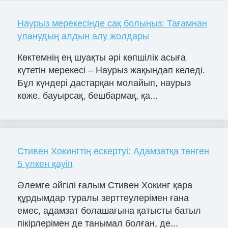
Наурыз мерекесінде сақ болыңыз: Тағамнан
уланудың алдын алу жолдары
Көктемнің ең шуақты әрі көпшілік асыға
күтетін мерекесі – Наурыз жақындап келеді.
Бұл күндері дастарқан молайып, наурыз
көже, бауырсақ, бешбармақ, қа...
Стивен Хокингтің ескертуі: Адамзатқа төнген
5 үлкен қауіп
Әлемге әйгілі ғалым Стивен Хокинг қара
құрдымдар туралы зерттеулерімен ғана
емес, адамзат болашағына қатысты батыл
пікірлерімен де танымал болған, де...