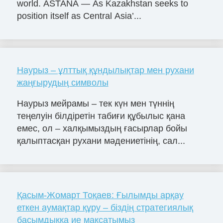
world. ASTANA — As Kazakhstan seeks to
position itself as Central Asia’...
Наурыз – ұлттық құндылықтар мен рухани
жаңғырудың символы
Наурыз мейрамы – тек күн мен түннің
теңелуін білдіретін табиғи құбылыс қана
емес, ол – халқымыздың ғасырлар бойы
қалыптасқан рухани мәдениетінің, сал...
Қасым-Жомарт Тоқаев: Ғылымды арқау
еткен аумақтар құру – біздің стратегиялық
басымдыққа ие мақсатымыз