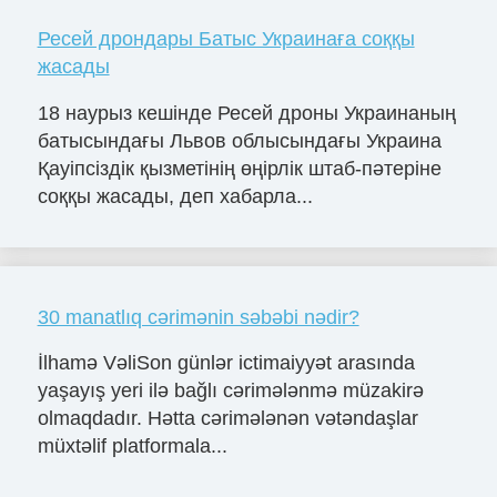
Ресей дрондары Батыс Украинаға соққы
жасады
18 наурыз кешінде Ресей дроны Украинаның
батысындағы Львов облысындағы Украина
Қауіпсіздік қызметінің өңірлік штаб-пәтеріне
соққы жасады, деп хабарла...
30 manatlıq cərimənin səbəbi nədir?
İlhamə VəliSon günlər ictimaiyyət arasında
yaşayış yeri ilə bağlı cərimələnmə müzakirə
olmaqdadır. Hətta cərimələnən vətəndaşlar
müxtəlif platformala...