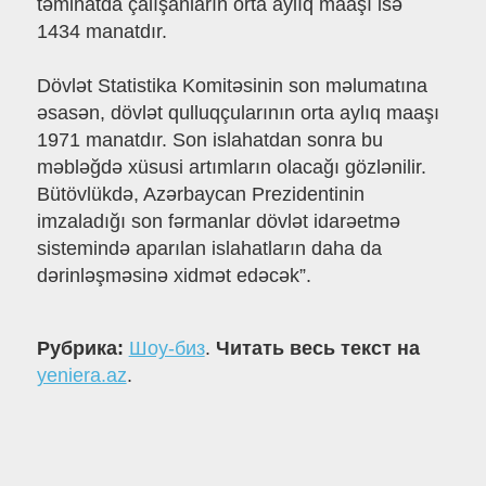
təminatda çalışanların orta aylıq maaşı isə
1434 manatdır.
Dövlət Statistika Komitəsinin son məlumatına
əsasən, dövlət qulluqçularının orta aylıq maaşı
1971 manatdır. Son islahatdan sonra bu
məbləğdə xüsusi artımların olacağı gözlənilir.
Bütövlükdə, Azərbaycan Prezidentinin
imzaladığı son fərmanlar dövlət idarəetmə
sistemində aparılan islahatların daha da
dərinləşməsinə xidmət edəcək”.
Рубрика:
Шоу-биз
.
Читать весь текст на
yeniera.az
.