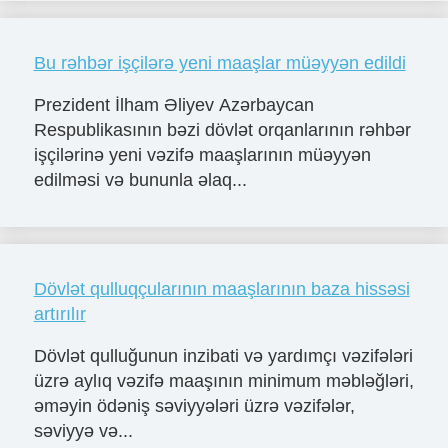
Bu rəhbər işçilərə yeni maaşlar müəyyən edildi
Prezident İlham Əliyev Azərbaycan
Respublikasının bəzi dövlət orqanlarının rəhbər
işçilərinə yeni vəzifə maaşlarının müəyyən
edilməsi və bununla əlaq...
Dövlət qulluqçularının maaşlarının baza hissəsi
artırılır
Dövlət qulluğunun inzibati və yardımçı vəzifələri
üzrə aylıq vəzifə maaşının minimum məbləğləri,
əməyin ödəniş səviyyələri üzrə vəzifələr,
səviyyə və...