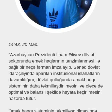
14:43, 20 Мар.
“Azərbaycan Prezidenti İlham Əliyev dövlət
sektorunda əmək haqlarının tənzimlənməsi ilə
bağlı bir neçə fərman imzalayıb. Sənəd dövlət
idarəçiliyində aparılan institusional islahatların
davamlılığını, dövlət qulluğunda əməkhaqqı
sisteminin daha təkmilləşdirilməsini və eləcə də
optimal və balanslı şəkildə həyata keçirilməsini
nəzərdə tutur.
Əmək haqqı sisteminin təkmilləşdirilməsində