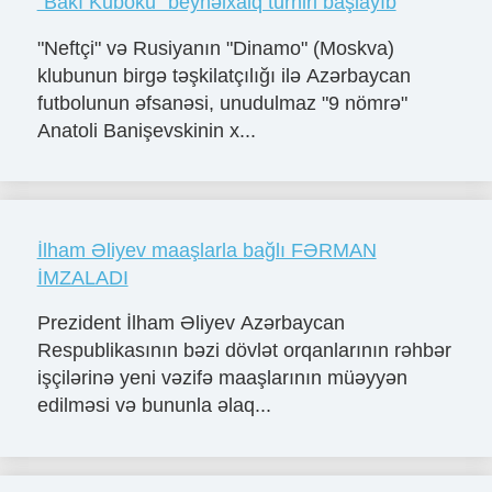
"Bakı Kuboku" beynəlxalq turniri başlayıb
"Neftçi" və Rusiyanın "Dinamo" (Moskva)
klubunun birgə təşkilatçılığı ilə Azərbaycan
futbolunun əfsanəsi, unudulmaz "9 nömrə"
Anatoli Banişevskinin x...
İlham Əliyev maaşlarla bağlı FƏRMAN
İMZALADI
Prezident İlham Əliyev Azərbaycan
Respublikasının bəzi dövlət orqanlarının rəhbər
işçilərinə yeni vəzifə maaşlarının müəyyən
edilməsi və bununla əlaq...