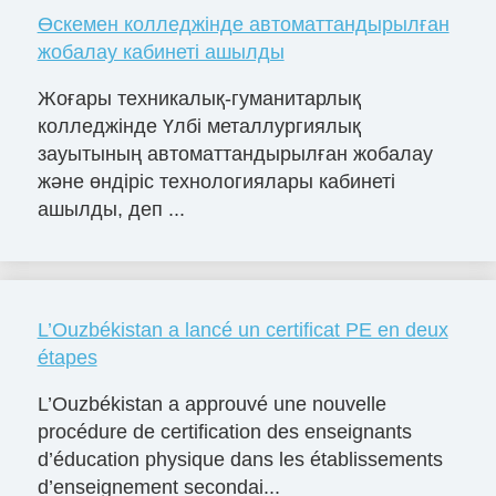
Өскемен колледжінде автоматтандырылған
жобалау кабинеті ашылды
Жоғары техникалық-гуманитарлық
колледжінде Үлбі металлургиялық
зауытының автоматтандырылған жобалау
және өндіріс технологиялары кабинеті
ашылды, деп ...
L’Ouzbékistan a lancé un certificat PE en deux
étapes
L’Ouzbékistan a approuvé une nouvelle
procédure de certification des enseignants
d’éducation physique dans les établissements
d’enseignement secondai...