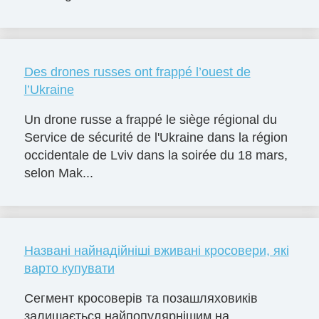
Des drones russes ont frappé l’ouest de
l’Ukraine
Un drone russe a frappé le siège régional du
Service de sécurité de l'Ukraine dans la région
occidentale de Lviv dans la soirée du 18 mars,
selon Mak...
Названі найнадійніші вживані кросовери, які
варто купувати
Сегмент кросоверів та позашляховиків
залишається найпопулярнішим на