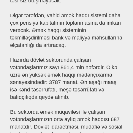
təsirsiz ötüşməyəcək.
Digər tərəfdən, vahid əmək haqqı sistemi daha
çox pensiya kapitalının toplanmasına da imkan
verəcək. Əmək haqqı sisteminin
təkmilləşdirilməsi bank və maliyyə məhsullarına
əlçatanlığı da artıracaq.
Hazırda dövlət sektorunda çalışan
vətəndaşlarımız sayı 861,4 min nəfərdir. Ölkə
üzrə ən yüksək əmək haqqı mədənçıxarma
sənayesindədir: 3787 manat. Ən aşağı maaş
isə kənd təsərrüfatı, meşə təsərrüfatı və
balıqçılıqda qeydə alınıb.
Bu sektorda əmək müqaviləsi ilə çalışan
vətəndaşlarımızın orta aylıq əmək haqqısı 687
manatdır. Dövlət idarəetməsi, müdafiə və sosial