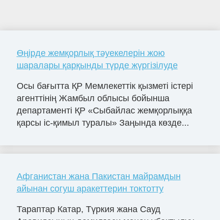
Өңірде жемқорлық тәуекелерін жою
шаралары қарқынды түрде жүргізілуде
Осы бағытта ҚР Мемлекеттік қызметі істері
агенттінің Жамбыл облысы бойынша
департаменті ҚР «Сыбайлас жемқорлыққа
қарсы іс-қимыл туралы» Заңында көзде...
Афганистан жана Пакистан майрамдын
айынан согуш аракеттерин токтотту
Тараптар Катар, Түркия жана Сауд