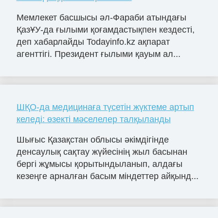
Мемлекет басшысы әл-Фараби атындағы
ҚазҰУ-да ғылыми қоғамдастықпен кездесті,
деп хабарлайды Todayinfo.kz ақпарат
агенттігі. Президент ғылыми қауым ал...
ШҚО-да медицинаға түсетін жүктеме артып
келеді: өзекті мәселелер талқыланды
Шығыс Қазақстан облысы әкімдігінде
денсаулық сақтау жүйесінің жыл басынан
бергі жұмысы қорытындыланып, алдағы
кезеңге арналған басым міндеттер айқынд...