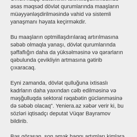
əsas məqsəd dövlət qurumlarında maaşların
müəyyənləşdirilməsində vahid və sistemli
yanaşmanı həyata keçirməkdir.
Bu maaşların optmillaşdırılaraq artırılmasına
səbəb olmaqla yanaşı, dövlət qurumlarında
şəffaflığın daha da yüksəlməsinə və qərarların
qəbulunda çevikliyin artmasına gətirib
çıxaracaq.
Eyni zamanda, dövlət qulluğuna ixtisaslı
kadrların daha yaxından cəlb edilməsinə və
məşğulluqda sektoral rəqabətin güclənməsinə
də səbəb olacaq”. Yeniera.az xəbər verir ki, bu
sözləri iqtisadçı deputat Vüqar Bayramov
bildirib.
Bəs görəsən, son əmək haqqı artımları kimlərə