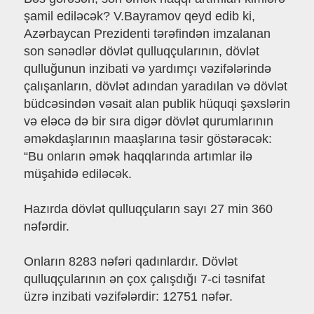
şamil ediləcək? V.Bayramov qeyd edib ki,
Azərbaycan Prezidenti tərəfindən imzalanan
son sənədlər dövlət qulluqçularının, dövlət
qulluğunun inzibati və yardımçı vəzifələrində
çalışanların, dövlət adından yaradılan və dövlət
büdcəsindən vəsait alan publik hüquqi şəxslərin
və eləcə də bir sıra digər dövlət qurumlarının
əməkdaşlarının maaşlarına təsir göstərəcək:
“Bu onların əmək haqqlarında artımlar ilə
müşahidə ediləcək.
Hazırda dövlət qulluqçuların sayı 27 min 360
nəfərdir.
Onların 8283 nəfəri qadınlardır. Dövlət
qulluqçularının ən çox çalışdığı 7-ci təsnifat
üzrə inzibati vəzifələrdir: 12751 nəfər.