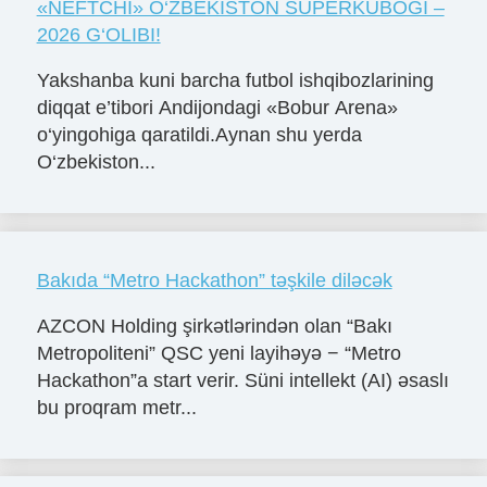
«NЕFTCHI» O‘ZBЕKISTON SUPЕRKUBOGI –
2026 G‘OLIBI!
Yakshanba kuni barcha futbol ishqibozlarining
diqqat e’tibori Andijondagi «Bobur Arena»
o‘yingohiga qaratildi.Aynan shu yerda
O‘zbekiston...
Bakıda “Metro Hackathon” təşkile diləcək
AZCON Holding şirkətlərindən olan “Bakı
Metropoliteni” QSC yeni layihəyə − “Metro
Hackathon”a start verir. Süni intellekt (AI) əsaslı
bu proqram metr...