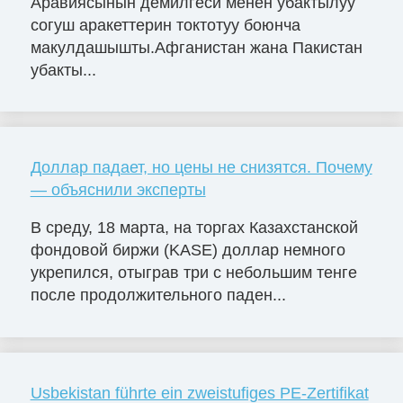
Аравиясынын демилгеси менен убактылуу
согуш аракеттерин токтотуу боюнча
макулдашышты.Афганистан жана Пакистан
убакты...
Доллар падает, но цены не снизятся. Почему
— объяснили эксперты
В среду, 18 марта, на торгах Казахстанской
фондовой биржи (KASE) доллар немного
укрепился, отыграв три с небольшим тенге
после продолжительного паден...
Usbekistan führte ein zweistufiges PE-Zertifikat