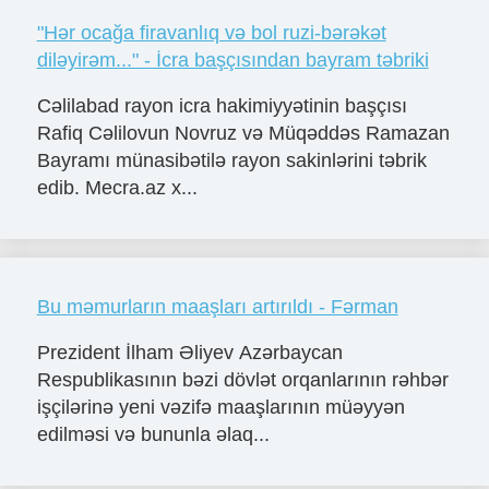
"Hər ocağa firavanlıq və bol ruzi-bərəkət
diləyirəm..." - İcra başçısından bayram təbriki
Cəlilabad rayon icra hakimiyyətinin başçısı
Rafiq Cəlilovun Novruz və Müqəddəs Ramazan
Bayramı münasibətilə rayon sakinlərini təbrik
edib. Mecra.az x...
Bu məmurların maaşları artırıldı - Fərman
Prezident İlham Əliyev Azərbaycan
Respublikasının bəzi dövlət orqanlarının rəhbər
işçilərinə yeni vəzifə maaşlarının müəyyən
edilməsi və bununla əlaq...