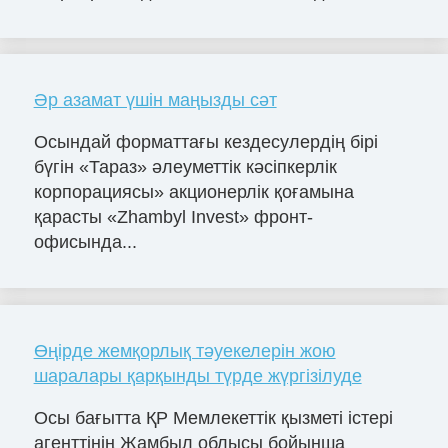
Әр азамат үшін маңызды сәт
Осындай форматтағы кездесулердің бірі
бүгін «Тараз» әлеуметтік кәсіпкерлік
корпорациясы» акционерлік қоғамына
қарасты «Zhambyl Invest» фронт-
офисында...
Өңірде жемқорлық тәуекелерін жою
шаралары қарқынды түрде жүргізілуде
Осы бағытта ҚР Мемлекеттік қызметі істері
агенттінің Жамбыл облысы бойынша