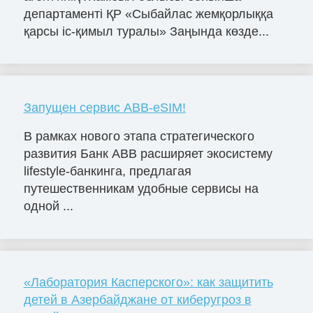
департаменті ҚР «Сыбайлас жемқорлыққа
қарсы іс-қимыл туралы» Заңында көзде...
Запущен сервис ABB-eSIM!
В рамках нового этапа стратегического
развития Банк ABB расширяет экосистему
lifestyle-банкинга, предлагая
путешественникам удобные сервисы на
одной ...
«Лаборатория Касперского»: как защитить
детей в Азербайджане от киберугроз в