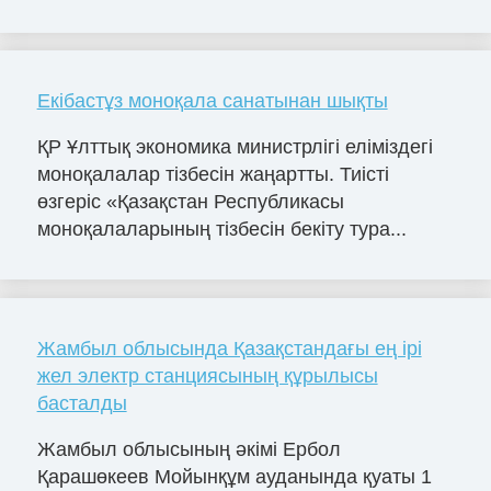
Екібастұз моноқала санатынан шықты
ҚР Ұлттық экономика министрлігі еліміздегі
моноқалалар тізбесін жаңартты. Тиісті
өзгеріс «Қазақстан Республикасы
моноқалаларының тізбесін бекіту тура...
Жамбыл облысында Қазақстандағы ең ірі
жел электр станциясының құрылысы
басталды
Жамбыл облысының әкімі Ербол
Қарашөкеев Мойынқұм ауданында қуаты 1