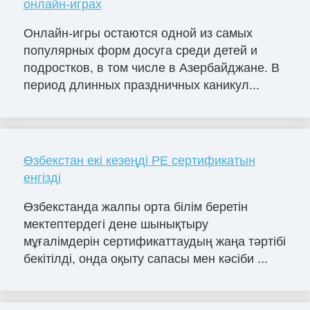
онлайн-играх
Онлайн-игры остаются одной из самых
популярных форм досуга среди детей и
подростков, в том числе в Азербайджане. В
период длинных праздничных каникул...
Өзбекстан екі кезеңді PE сертификатын
енгізді
Өзбекстанда жалпы орта білім беретін
мектептердегі дене шынықтыру
мұғалімдерін сертификаттаудың жаңа тәртібі
бекітілді, онда оқыту сапасы мен кәсіби ...