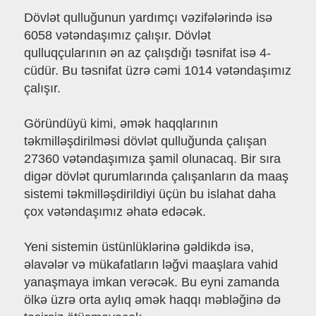
Dövlət qulluğunun yardımçı vəzifələrində isə
6058 vətəndaşımız çalışır. Dövlət
qulluqçularının ən az çalışdığı təsnifat isə 4-
cüdür. Bu təsnifat üzrə cəmi 1014 vətəndaşımız
çalışır.
Göründüyü kimi, əmək haqqlarının
təkmilləşdirilməsi dövlət qulluğunda çalışan
27360 vətəndaşımıza şamil olunacaq. Bir sıra
digər dövlət qurumlarında çalışanların da maaş
sistemi təkmilləşdirildiyi üçün bu islahat daha
çox vətəndaşımız əhatə edəcək.
Yeni sistemin üstünlüklərinə gəldikdə isə,
əlavələr və mükafatların ləğvi maaşlara vahid
yanaşmaya imkan verəcək. Bu eyni zamanda
ölkə üzrə orta aylıq əmək haqqı məbləğinə də