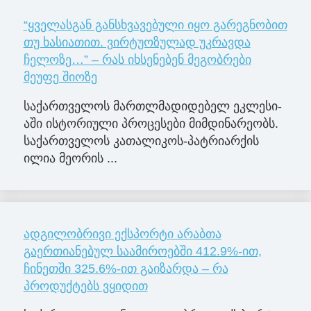
“ყველასგან განსხვავებული იყო გარეგნობით
თუ ხასიათით. ვირტუოზულად უკრავდა
ჩელოზე…” – რას იხსენებენ მეგობრები
მეუფე შიოზე
სა­ქარ­თვე­ლოს მარ­თლმა­დი­დე­ბელ ეკ­ლე­სი­
ა­ში ის­ტო­რი­უ­ლი პრო­ცე­სე­ბი მიმ­დი­ნა­რე­ობს.
სა­ქარ­თვე­ლოს კა­თა­ლი­კოს-პატ­რი­არ­ქის
ილია მე­ო­რის ...
ადგილობრივი ექსპორტი არაბთა
გაერთიანებულ საამიროებში 412.9%-ით,
ჩინეთში 325.6%-ით გაიზარდა – რა
პროდუქტებს ვყიდით