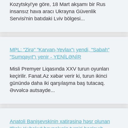
Kozytskyi'ye göre, 18 Mart akşamı bir Rus
insansız hava aracı Ukrayna Güvenlik
Servisi'nin batıdaki Lviv bölgesi...
MPL: "Zirə" "Karvan-Yevlax"ı yendi, "Sabah"
"Sumqayıt"ı yenir - YENİLƏNİR
Misli Premyer Liqasında XXV turun oyunları
keçirilir. Fanat.Az xəbər verir ki, turun ikinci
günündə daha iki qarşılaşma baş tutacaq.
Əvvəlcə autsayde...
Anatoli Banişevskinin xatirəsinə həsr olunan