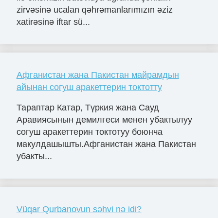
zirvəsinə ucalan qəhrəmanlarımızın əziz
xatirəsinə iftar sü...
Афганистан жана Пакистан майрамдын
айынан согуш аракеттерин токтотту
Тараптар Катар, Түркия жана Сауд
Аравиясынын демилгеси менен убактылуу
согуш аракеттерин токтотуу боюнча
макулдашышты.Афганистан жана Пакистан
убакты...
Vüqar Qurbanovun səhvi nə idi?