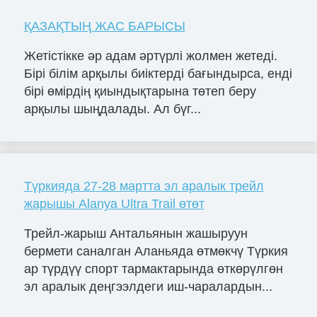
ҚАЗАҚТЫҢ ЖАС БАРЫСЫ
Жетістікке әр адам әртүрлі жолмен жетеді.
Бірі білім арқылы биіктерді бағындырса, енді
бірі өмірдің қиындықтарына төтеп беру
арқылы шыңдалады. Ал бүг...
Түркияда 27-28 мартта эл аралык трейл
жарышы Alanya Ultra Trail өтөт
Трейл-жарыш Антальянын жашыруун
бермети саналган Аланьяда өтмөкчү Түркия
ар түрдүү спорт тармактарында өткөрүлгөн
эл аралык деңгээлдеги иш-чаралардын...