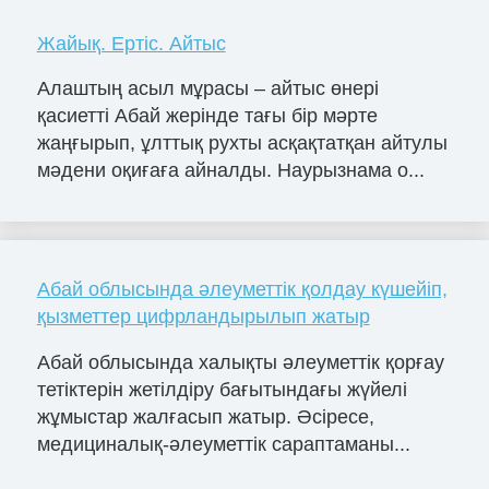
Жайық. Ертіс. Айтыс
Алаштың асыл мұрасы – айтыс өнері
қасиетті Абай жерінде тағы бір мәрте
жаңғырып, ұлттық рухты асқақтатқан айтулы
мәдени оқиғаға айналды. Наурызнама о...
Абай облысында әлеуметтік қолдау күшейіп,
қызметтер цифрландырылып жатыр
Абай облысында халықты әлеуметтік қорғау
тетіктерін жетілдіру бағытындағы жүйелі
жұмыстар жалғасып жатыр. Әсіресе,
медициналық-әлеуметтік сараптаманы...