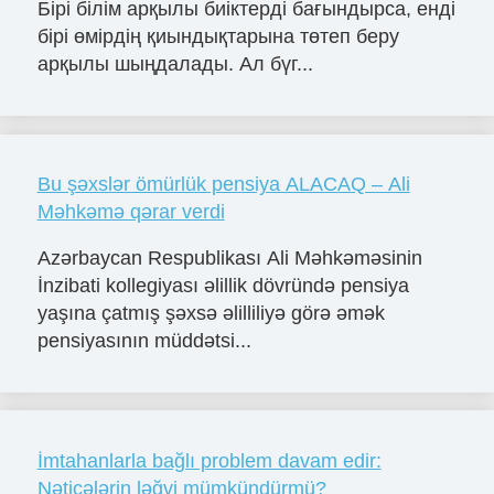
Бірі білім арқылы биіктерді бағындырса, енді
бірі өмірдің қиындықтарына төтеп беру
арқылы шыңдалады. Ал бүг...
Bu şəxslər ömürlük pensiya ALACAQ – Ali
Məhkəmə qərar verdi
Azərbaycan Respublikası Ali Məhkəməsinin
İnzibati kollegiyası əlillik dövründə pensiya
yaşına çatmış şəxsə əlilliliyə görə əmək
pensiyasının müddətsi...
İmtahanlarla bağlı problem davam edir:
Nəticələrin ləğvi mümkündürmü?