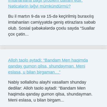
İmtahanlarla bağlı problem davam edir:
Nəticələrin ləğvi mümkündürmü?
Bu il martın 9-da və 15-də keçirilmiş buraxılış
imtahanları cəmiyyətdə geniş etirazlara səbəb
olub. Sosial şəbəkələrdə çoxlu sayda “Suallar
çox çətin...
Alloh taolo aytadi: “Bandam Men haqimda
qanday gumon qilsa, shundayman. Meni
eslasa, u bilan birgaman…”
Nabiy sollallohu alayhi vasallam shunday
dedilar: Alloh taolo aytadi: “Bandam Men
haqimda qanday gumon qilsa, shundayman.
Meni eslasa, u bilan birgam...