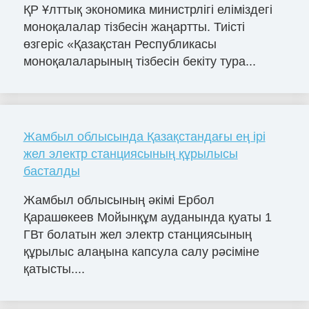
ҚР Ұлттық экономика министрлігі еліміздегі
моноқалалар тізбесін жаңартты. Тиісті
өзгеріс «Қазақстан Республикасы
моноқалаларының тізбесін бекіту тура...
Жамбыл облысында Қазақстандағы ең ірі
жел электр станциясының құрылысы
басталды
Жамбыл облысының әкімі Ербол
Қарашөкеев Мойынқұм ауданында қуаты 1
ГВт болатын жел электр станциясының
құрылыс алаңына капсула салу рәсіміне
қатысты....