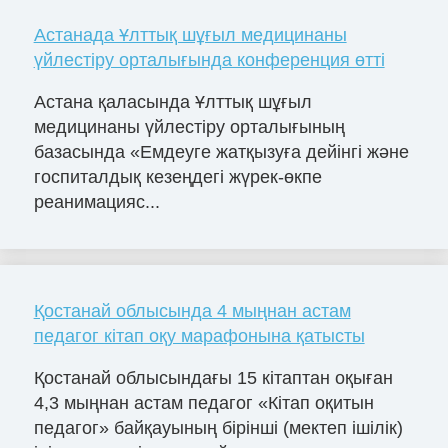
Астанада Ұлттық шұғыл медицинаны
үйлестіру орталығында конференция өтті
Астана қаласында Ұлттық шұғыл
медицинаны үйлестіру орталығының
базасында «Емдеуге жатқызуға дейінгі және
госпиталдық кезеңдегі жүрек-өкпе
реанимацияс...
Қостанай облысында 4 мыңнан астам
педагог кітап оқу марафонына қатысты
Қостанай облысындағы 15 кітаптан оқыған
4,3 мыңнан астам педагог «Кітап оқитын
педагог» байқауының бірінші (мектеп ішілік)