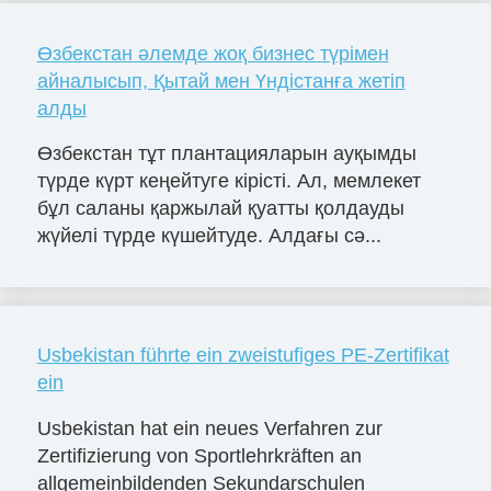
Өзбекстан әлемде жоқ бизнес түрімен
айналысып, Қытай мен Үндістанға жетіп
алды
Өзбекстан тұт плантацияларын ауқымды
түрде күрт кеңейтуге кірісті. Ал, мемлекет
бұл саланы қаржылай қуатты қолдауды
жүйелі түрде күшейтуде. Алдағы сә...
Usbekistan führte ein zweistufiges PE-Zertifikat
ein
Usbekistan hat ein neues Verfahren zur
Zertifizierung von Sportlehrkräften an
allgemeinbildenden Sekundarschulen