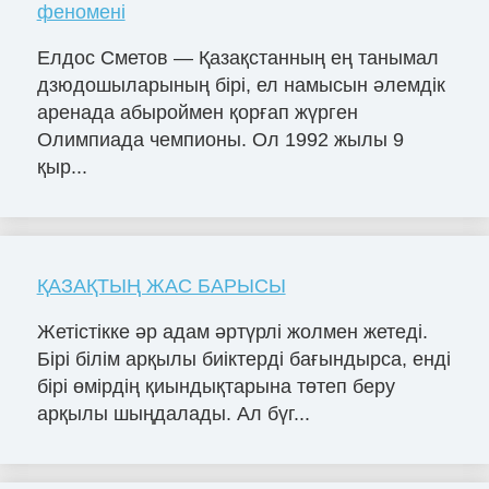
феномені
Елдос Сметов — Қазақстанның ең танымал
дзюдошыларының бірі, ел намысын әлемдік
аренада абыроймен қорғап жүрген
Олимпиада чемпионы. Ол 1992 жылы 9
қыр...
ҚАЗАҚТЫҢ ЖАС БАРЫСЫ
Жетістікке әр адам әртүрлі жолмен жетеді.
Бірі білім арқылы биіктерді бағындырса, енді
бірі өмірдің қиындықтарына төтеп беру
арқылы шыңдалады. Ал бүг...