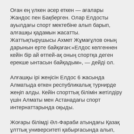
Оған ең үлкен әсер еткен — ағалары
Жандос пен Бақберген. Олар Елдосты
ауылдағы спорт мектебіне алып барып,
алғашқы қадамын жасатты.
Жаттықтырушысы Ахмет Жұмағұлов оның
дарынын ерте байқаған:«Елдос келгеннен
кейін бір ай өтпей-ақ оның спортқа деген
ерекше ынтасын байқадым», — дейді ол.
Алғашқы ірі жеңісін Елдос 6 жасында
Алматыда өткен республикалық турнирде
жеңіп алды. Кейін спорттық білімін жетілдіру
үшін Алматы мен Астанадағы спорт
интернаттарында оқыды.
Жоғары білімді Әл-Фараби атындағы Қазақ
ұлттық университеті қабырғасында алып,