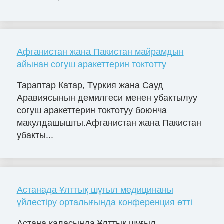
Афганистан жана Пакистан майрамдын
айынан согуш аракеттерин токтотту
Тараптар Катар, Түркия жана Сауд
Аравиясынын демилгеси менен убактылуу
согуш аракеттерин токтотуу боюнча
макулдашышты.Афганистан жана Пакистан
убакты...
Астанада Ұлттық шұғыл медицинаны
үйлестіру орталығында конференция өтті
Астана қаласында Ұлттық шұғыл