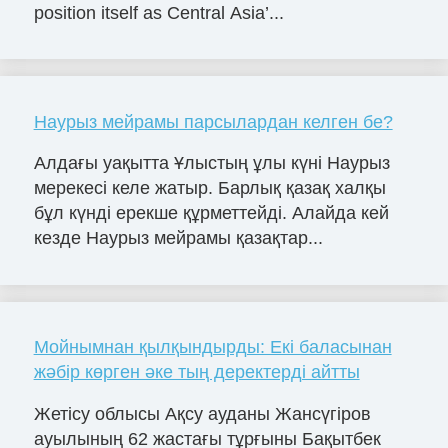
position itself as Central Asia’...
Наурыз мейрамы парсылардан келген бе?
Алдағы уақытта Ұлыстың ұлы күні Наурыз
мерекесі келе жатыр. Барлық қазақ халқы
бұл күнді ерекше құрметтейді. Алайда кей
кезде Наурыз мейрамы қазақтар...
Мойнымнан қылқындырды: Екі баласынан
жәбір көрген әке тың деректерді айтты
Жетісу облысы Ақсу ауданы Жансүгіров
ауылының 62 жастағы тұрғыны Бақытбек