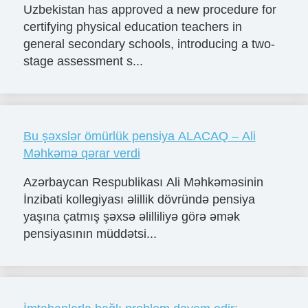
Uzbekistan has approved a new procedure for
certifying physical education teachers in
general secondary schools, introducing a two-
stage assessment s...
Bu şəxslər ömürlük pensiya ALACAQ – Ali
Məhkəmə qərar verdi
Azərbaycan Respublikası Ali Məhkəməsinin
İnzibati kollegiyası əlillik dövründə pensiya
yaşına çatmış şəxsə əlilliliyə görə əmək
pensiyasının müddətsi...