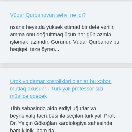
Vüqar Qurbanovun səhvi nə idi?
nsana həyatda yüksək etimad bir dəfə verilir,
amma onu doğrultmaq üçün hər gün əzmlə
işləmək lazımdır. Görünür, Vüqar Qurbanov bu
həqiqəti təzə öyrən...
Ürək və damar xəstəlikləri olanlar bu xəbəri
mütləq oxusun! - Türkiyəli professor sizi
müalicə edəcək
Tibb sahəsində əldə etdiyi uğurlar və
beynəlxalq təcrübəsi ilə seçilən türkiyəli Prof.
Dr. Yalçın Gökoğlan kardiologiya sahəsində
həm klinik, həm də ...