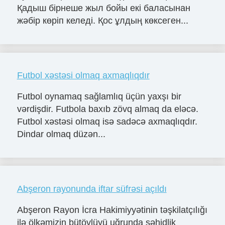
Қадыш бірнеше жыл бойы екі баласынан
жәбір көріп келеді. Қос ұлдың көксеген...
Futbol xəstəsi olmaq axmaqlıqdır
Futbol oynamaq sağlamlıq üçün yaxşı bir
vərdişdir. Futbola baxıb zövq almaq da eləcə.
Futbol xəstəsi olmaq isə sadəcə axmaqlıqdır.
Dindar olmaq düzən...
Abşeron rayonunda iftar süfrəsi açıldı
Abşeron Rayon İcra Hakimiyyətinin təşkilatçılığı
ilə ölkəmizin bütövlüyü uğrunda şəhidlik