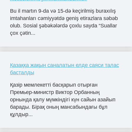
Bu il martın 9-da və 15-də keçirilmiş buraxılış
imtahanları cəmiyyətdə geniş etirazlara səbəb
olub. Sosial şəbəkələrdə çoxlu sayda “Suallar
çox çətin...
Қазаққа жақын саналатын елде саяси талас
басталды
Қазір мемлекетті басқарып отырған
Премьер-министр Виктор Орбанның
орнында қалу мүмкіндігі күн сайын азайып
барады. Бірақ оның мансабындағы бұл
құлдыр...