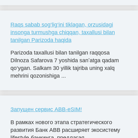
Raqs sabab sog‘lig‘ini tiklagan, orzusidagi
insonga turmushga chiqqan, taxallusi bilan
tanilgan Parizoda haqida
Parizoda taxallusi bilan tanilgan raqqosa
Dilnoza Safarova 7 yoshida sanʼatga qadam
qo‘ygan. Salkam 30 yillik tajriba uning xalq
mehrini qozonishiga ...
Запущен сервис ABB-eSIM!
В рамках нового этапа стратегического
развития Банк ABB расширяет экосистему
lifestyle-банкинга, предлагая