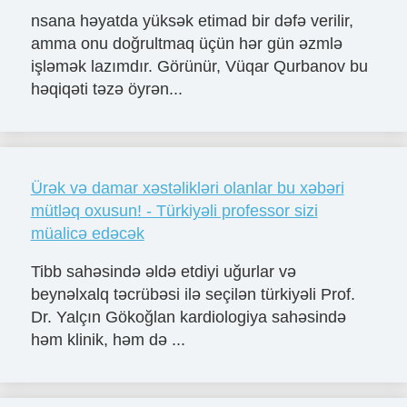
nsana həyatda yüksək etimad bir dəfə verilir,
amma onu doğrultmaq üçün hər gün əzmlə
işləmək lazımdır. Görünür, Vüqar Qurbanov bu
həqiqəti təzə öyrən...
Ürək və damar xəstəlikləri olanlar bu xəbəri
mütləq oxusun! - Türkiyəli professor sizi
müalicə edəcək
Tibb sahəsində əldə etdiyi uğurlar və
beynəlxalq təcrübəsi ilə seçilən türkiyəli Prof.
Dr. Yalçın Gökoğlan kardiologiya sahəsində
həm klinik, həm də ...