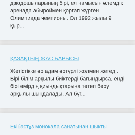
дзюдошыларының бірі, ел намысын әлемдік
аренада абыроймен қорғап жүрген
Олимпиада чемпионы. Ол 1992 жылы 9
қыр...
ҚАЗАҚТЫҢ ЖАС БАРЫСЫ
Жетістікке әр адам әртүрлі жолмен жетеді.
Бірі білім арқылы биіктерді бағындырса, енді
бірі өмірдің қиындықтарына төтеп беру
арқылы шыңдалады. Ал бүг...
Екібастұз моноқала санатынан шықты