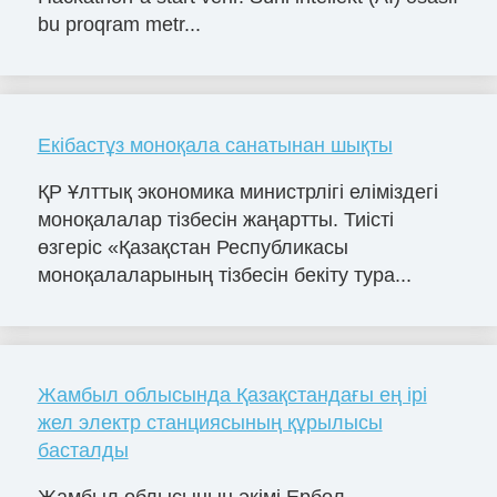
bu proqram metr...
Екібастұз моноқала санатынан шықты
ҚР Ұлттық экономика министрлігі еліміздегі
моноқалалар тізбесін жаңартты. Тиісті
өзгеріс «Қазақстан Республикасы
моноқалаларының тізбесін бекіту тура...
Жамбыл облысында Қазақстандағы ең ірі
жел электр станциясының құрылысы
басталды