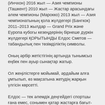
(Инчхон) 2016 жыл — Азия чемпионы
(Ташкент) 2010 жыл — Жастар арасындағы
әлем чемпионы (Марокко) 2013 жыл — Азия
чемпионатының қола жүлдегері (Бангкок)
2011–2013 жылдар — Grand Prix және
Еуропа кубогы кезеңдерінің бірнеше дүркін
жүлдегері ҚОРЫТЫНДЫ Елдос Сметов —
табандылық пен төзімділіктің символы.
Оның әрбір жетістігінің артында тынымсыз
еңбек пен ауыр сынақтар жатыр.
Ол жеңілістерге мойымай, әрдайым алға
ұмтылып, өз мақсатына жетудің жарқын
үлгісін көрсетті.
Елдос — тек әлемдік деңгейдегі спортшы
ғана емес, сонымен қатар жастарға бағыт-