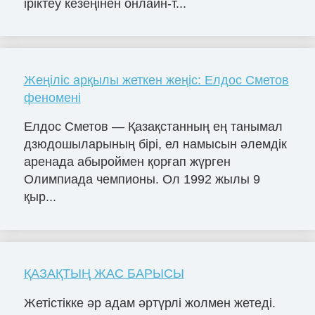
іріктеу кезеңінен онлайн-т...
Жеңіліс арқылы жеткен жеңіс: Елдос Сметов
феномені
Елдос Сметов — Қазақстанның ең танымал
дзюдошыларының бірі, ел намысын әлемдік
аренада абыроймен қорғап жүрген
Олимпиада чемпионы. Ол 1992 жылы 9
қыр...
ҚАЗАҚТЫҢ ЖАС БАРЫСЫ
Жетістікке әр адам әртүрлі жолмен жетеді.