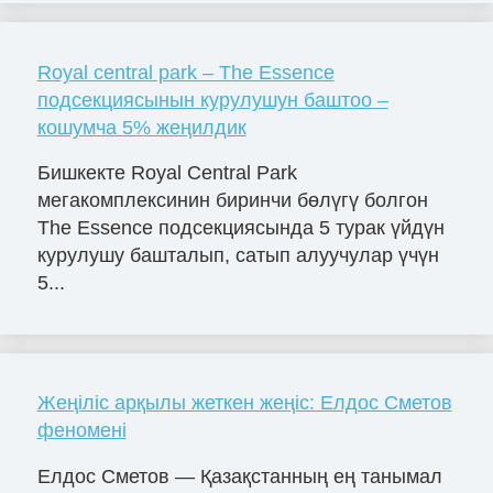
Royal central park – The Essence
подсекциясынын курулушун баштоо –
кошумча 5% жеңилдик
Бишкекте Royal Central Park
мегакомплексинин биринчи бөлүгү болгон
The Essence подсекциясында 5 турак үйдүн
курулушу башталып, сатып алуучулар үчүн
5...
Жеңіліс арқылы жеткен жеңіс: Елдос Сметов
феномені
Елдос Сметов — Қазақстанның ең танымал