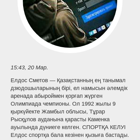
15:43, 20 Мар.
Елдос Сметов — Қазақстанның ең танымал
дзюдошыларының бірі, ел намысын әлемдік
аренада абыроймен қорғап жүрген
Олимпиада чемпионы. Ол 1992 жылы 9
қыркүйекте Жамбыл облысы, Тұрар
Рысқұлов ауданына қарасты Каменка
ауылында дүниеге келген. СПОРТҚА КЕЛУІ
Елдос спортқа бала кезінен қызыға бастады.