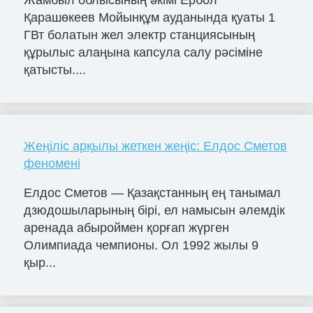
Жамбыл облысының әкімі Ербол
Қарашөкеев Мойынқұм ауданында қуаты 1
ГВт болатын жел электр станциясының
құрылыс алаңына капсула салу рәсіміне
қатысты....
Жеңіліс арқылы жеткен жеңіс: Елдос Сметов
феномені
Елдос Сметов — Қазақстанның ең танымал
дзюдошыларының бірі, ел намысын әлемдік
аренада абыроймен қорғап жүрген
Олимпиада чемпионы. Ол 1992 жылы 9
қыр...