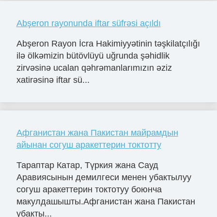
Abşeron rayonunda iftar süfrəsi açıldı
Abşeron Rayon İcra Hakimiyyətinin təşkilatçılığı
ilə ölkəmizin bütövlüyü uğrunda şəhidlik
zirvəsinə ucalan qəhrəmanlarımızın əziz
xatirəsinə iftar sü...
Афганистан жана Пакистан майрамдын
айынан согуш аракеттерин токтотту
Тараптар Катар, Түркия жана Сауд
Аравиясынын демилгеси менен убактылуу
согуш аракеттерин токтотуу боюнча
макулдашышты.Афганистан жана Пакистан
убакты...