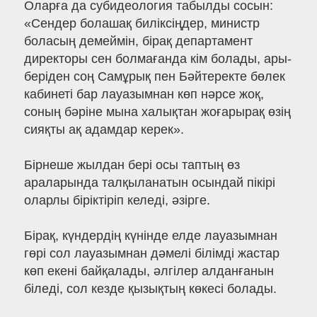
Оларға да субидеология табылды сосын:
«Сендер болашақ биліксіңдер, министр
боласың демеймін, бірақ департамент
директоры сен болмағанда кім болады, ары-
беріден соң Самұрық пен Бәйтеректе бөлек
кабинеті бар лауазымнан көп нәрсе жоқ,
соның бәріне мына халықтан жоғарырақ өзің
сияқты ақ адамдар керек».
Бірнеше жылдан бері осы таптың өз
араларында талқыланатын осындай пікірі
оларлы біріктіріп келеді, әзірге.
Бірақ, күндердің күнінде елде лауазымнан
гөрі сол лауазымнан дәмелі білімді жастар
көп екені байқалады, әлгілер алданғанын
біледі, сол кезде қызықтың көкесі болады.