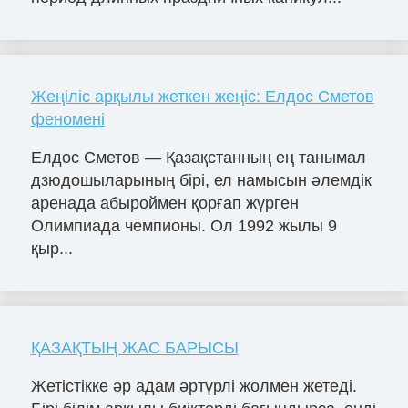
Жеңіліс арқылы жеткен жеңіс: Елдос Сметов
феномені
Елдос Сметов — Қазақстанның ең танымал
дзюдошыларының бірі, ел намысын әлемдік
аренада абыроймен қорғап жүрген
Олимпиада чемпионы. Ол 1992 жылы 9
қыр...
ҚАЗАҚТЫҢ ЖАС БАРЫСЫ
Жетістікке әр адам әртүрлі жолмен жетеді.