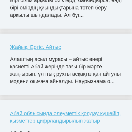
Бірі білім арқылы биіктерді бағындырса, енді
бірі өмірдің қиындықтарына төтеп беру
арқылы шыңдалады. Ал бүг...
Жайық. Ертіс. Айтыс
Алаштың асыл мұрасы – айтыс өнері
қасиетті Абай жерінде тағы бір мәрте
жаңғырып, ұлттық рухты асқақтатқан айтулы
мәдени оқиғаға айналды. Наурызнама о...
Абай облысында әлеуметтік қолдау күшейіп,
қызметтер цифрландырылып жатыр