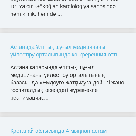
Dr. Yalçın Gökoğlan kardiologiya sahəsində
həm klinik, həm də ...
Астанада Ұлттық шұғыл медицинаны
үйлестіру орталығында конференция өтті
Астана қаласында Ұлттық шұғыл
медицинаны үйлестіру орталығының
базасында «Емдеуге жатқызуға дейінгі және
госпиталдық кезеңдегі жүрек-өкпе
реанимацияс...
Қостанай облысында 4 мыңнан астам