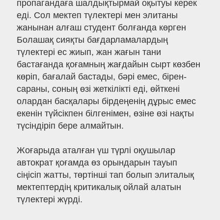
пропагандаға шалдықтырмай оқытуы керек
еді. Сол мектеп түлектері мен элитаны
жанынан алғаш студент болғанда көрген
Болашақ сияқты бағдарламалардың
түлектері ес жиып, жан жағын тани
бастағанда қоғамның жағдайын сырт көзбен
көріп, бағалай бастады, бәрі емес, бірен-
сараны, соның өзі жеткілікті еді, өйткені
олардан басқалары бірдеңенің дұрыс емес
екенін түйсікпен білгенімен, өзіне өзі нақты
түсіндіріп бере алмайтын.
Жоғарыда аталған үш түрлі оқушылар
автократ қоғамда өз орындарын тауып
сіңісіп жатты, төртінші тап болып элиталық
мектептердің критикалық ойлай алатын
түлектері жүрді.