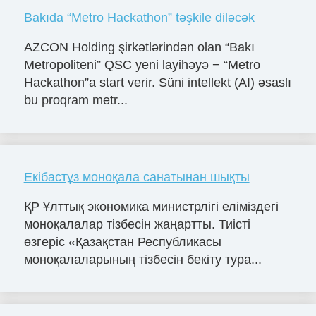
Bakıda “Metro Hackathon” təşkile diləcək
AZCON Holding şirkətlərindən olan “Bakı
Metropoliteni” QSC yeni layihəyə − “Metro
Hackathon”a start verir. Süni intellekt (AI) əsaslı
bu proqram metr...
Екібастұз моноқала санатынан шықты
ҚР Ұлттық экономика министрлігі еліміздегі
моноқалалар тізбесін жаңартты. Тиісті
өзгеріс «Қазақстан Республикасы
моноқалаларының тізбесін бекіту тура...