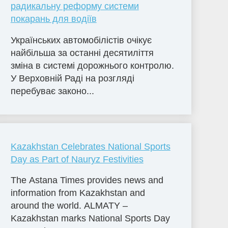
радикальну реформу системи
покарань для водіїв
Українських автомобілістів очікує
найбільша за останні десятиліття
зміна в системі дорожнього контролю.
У Верховній Раді на розгляді
перебуває законо...
Kazakhstan Celebrates National Sports
Day as Part of Nauryz Festivities
The Astana Times provides news and
information from Kazakhstan and
around the world. ALMATY –
Kazakhstan marks National Sports Day