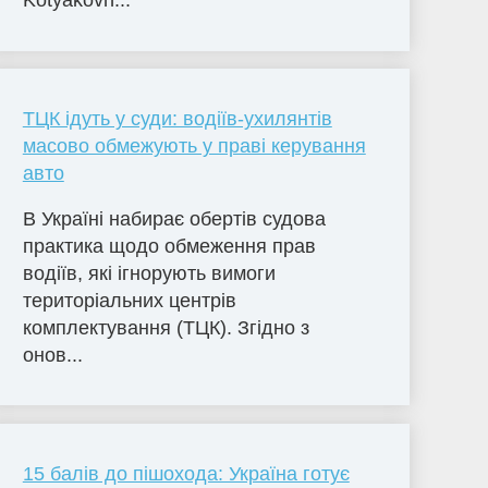
Kotyakovn...
ТЦК ідуть у суди: водіїв-ухилянтів
масово обмежують у праві керування
авто
В Україні набирає обертів судова
практика щодо обмеження прав
водіїв, які ігнорують вимоги
територіальних центрів
комплектування (ТЦК). Згідно з
онов...
15 балів до пішохода: Україна готує