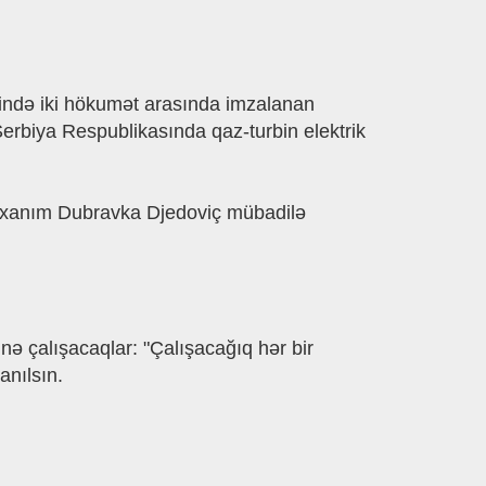
əsində iki hökumət arasında imzalanan
rbiya Respublikasında qaz-turbin elektrik
ri xanım Dubravka Djedoviç mübadilə
inə çalışacaqlar: "Çalışacağıq hər bir
anılsın.