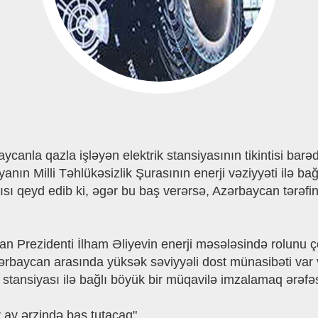
canla qazla işləyən elektrik stansiyasının tikintisi barə
yanın Milli Təhlükəsizlik Şurasının enerji vəziyyəti ilə b
sı qeyd edib ki, əgər bu baş verərsə, Azərbaycan tərəfin
n Prezidenti İlham Əliyevin enerji məsələsində rolunu ço
 Azərbaycan arasında yüksək səviyyəli dost münasibəti va
 stansiyası ilə bağlı böyük bir müqavilə imzalamaq ərəfə
 ay ərzində baş tutacaq".