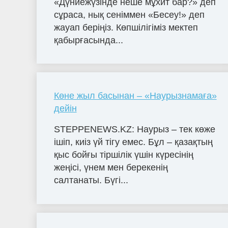
«Дүниежүзінде неше мұхит бар?» деп
сұраса, нық сеніммен «Бесеу!» деп
жауап беріңіз. Көпшілігіміз мектеп
қабырғасында...
Көне жыл басынан – «Наурызнамаға»
дейін
STEPPENEWS.KZ: Наурыз – тек көже
ішіп, киіз үй тігу емес. Бұл – қазақтың
қыс бойғы тіршілік үшін күресінің
жеңісі, үнем мен берекенің
салтанаты. Бүгі...