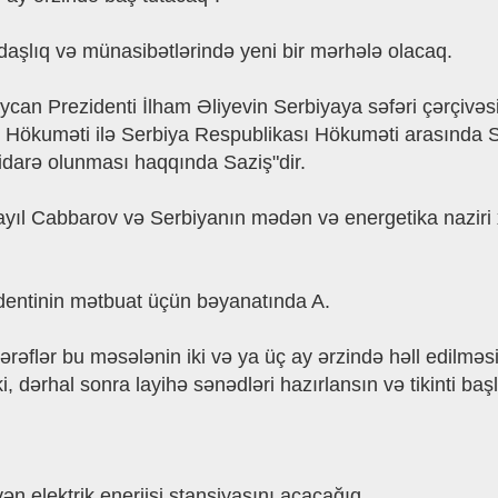
kdaşlıq və münasibətlərində yeni bir mərhələ olacaq.
baycan Prezidenti İlham Əliyevin Serbiyaya səfəri çərçiv
 Hökuməti ilə Serbiya Respublikası Hökuməti arasında Se
və idarə olunması haqqında Saziş"dir.
ikayıl Cabbarov və Serbiyanın mədən və energetika nazi
zidentinin mətbuat üçün bəyanatında A.
ərəflər bu məsələnin iki və ya üç ay ərzində həll edilməs
, dərhal sonra layihə sənədləri hazırlansın və tikinti başl
yən elektrik enerjisi stansiyasını açacağıq.