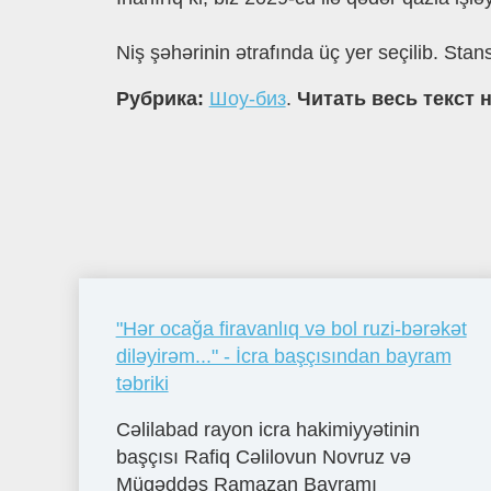
Niş şəhərinin ətrafında üç yer seçilib. Stan
Рубрика:
Шоу-биз
.
Читать весь текст 
"Hər ocağa firavanlıq və bol ruzi-bərəkət
diləyirəm..." - İcra başçısından bayram
təbriki
Cəlilabad rayon icra hakimiyyətinin
başçısı Rafiq Cəlilovun Novruz və
Müqəddəs Ramazan Bayramı