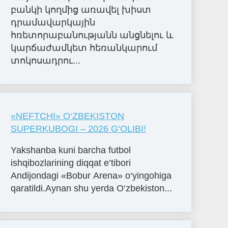
բանկի կողմից առավել խիստ
դրամավարկային
հռետորաբանությանն անցնելու և
կարճաժամկետ հեռանկարում
տոկոսադրու...
«NЕFTCHI» O‘ZBЕKISTON
SUPЕRKUBOGI – 2026 G‘OLIBI!
Yakshanba kuni barcha futbol
ishqibozlarining diqqat e’tibori
Andijondagi «Bobur Arena» o‘yingohiga
qaratildi.Aynan shu yerda O‘zbekiston...