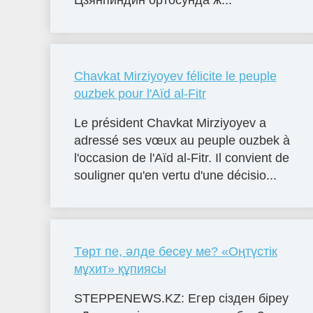
Цзянпиндин ортосунда ж...
Chavkat Mirziyoyev félicite le peuple
ouzbek pour l'Aïd al-Fitr
Le président Chavkat Mirziyoyev a
adressé ses vœux au peuple ouzbek à
l'occasion de l'Aïd al-Fitr. Il convient de
souligner qu'en vertu d'une décisio...
Төрт пе, әлде бесеу ме? «Оңтүстік
мұхит» құпиясы
STEPPENEWS.KZ: Егер сізден біреу