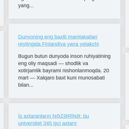
yang...
Dunyoning eng baxtli mamlakatlari
reytingida Finlandiya yana yetakchi
Bugun butun dunyoda inson ruhiyatining
eng oliy maqsadi — shodlik va
xotirjamlik bayrami nishonlanmoqda. 20
mart — Xalqaro baxt kuni munosabati
bilan...
İş axtaranların NƏZƏRİNƏ: bu
universitet 345 işçi axtarır