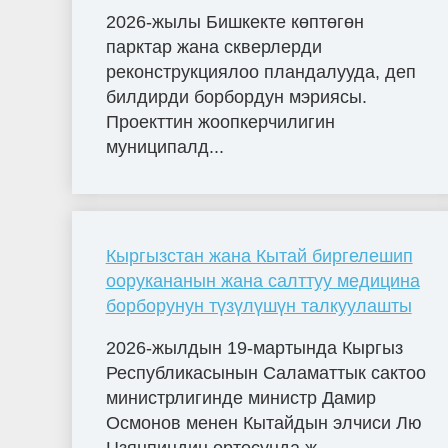
2026-жылы Бишкекте көптөгөн
парктар жана скверлерди
реконструкциялоо пландалууда, деп
билдирди борбордун мэриясы.
Проекттин жоопкерчилигин
муниципалд...
Кыргызстан жана Кытай биргелешип
оорукананын жана салттуу медицина
борборунун түзүлүшүн талкуулашты
2026-жылдын 19-мартында Кыргыз
Республикасынын Саламаттык сактоо
министрлигинде министр Дамир
Осмонов менен Кытайдын элчиси Лю