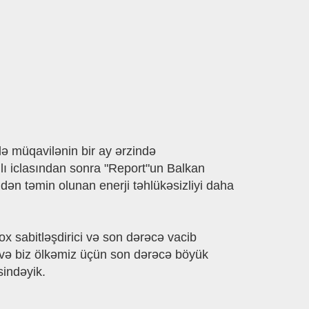
də müqavilənin bir ay ərzində
ağlı iclasından sonra "Report"un Balkan
dən təmin olunan enerji təhlükəsizliyi daha
x sabitləşdirici və son dərəcə vacib
r və biz ölkəmiz üçün son dərəcə böyük
sindəyik.