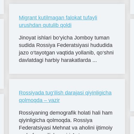
Migrant kutilmagan falokat tufayli
urushdan qutulib qoldi
Jinoyat ishlari bo‘yicha Jomboy tuman
sudida Rossiya Federatsiyasi hududida
jazo o‘tayotgan vaqtida yollanib, qo‘shni
davlatdagi harbiy harakatlarda ...
Rossiyada tug‘ilish darajasi qiyinligicha
qolmoqda – vazir
Rossiyaning demografik holati hali ham
qiyinligicha qolmoqda. Rossiya
Federatsiyasi Mehnat va aholini ijtimoiy