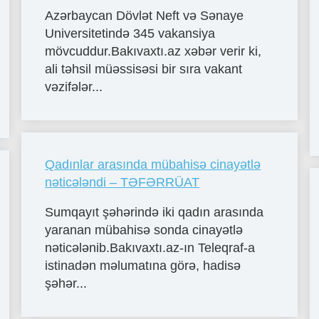
Azərbaycan Dövlət Neft və Sənaye
Universitetində 345 vakansiya
mövcuddur.Bakıvaxtı.az xəbər verir ki,
ali təhsil müəssisəsi bir sıra vakant
vəzifələr...
Qadınlar arasında mübahisə cinayətlə
nəticələndi – TƏFƏRRÜAT
Sumqayıt şəhərində iki qadın arasında
yaranan mübahisə sonda cinayətlə
nəticələnib.Bakıvaxtı.az-ın Teleqraf-a
istinadən məlumatına görə, hadisə
şəhər...