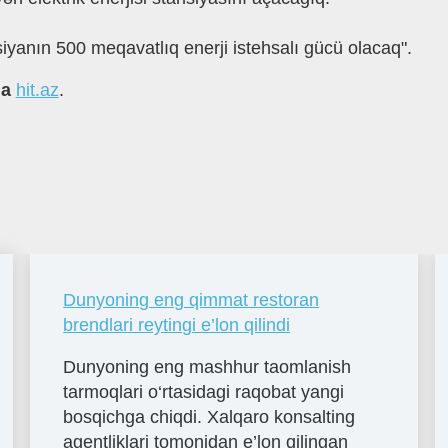
siyanın 500 meqavatlıq enerji istehsalı gücü olacaq".
на
hit.az
.
Dunyoning eng qimmat restoran
brendlari reytingi e’lon qilindi
Dunyoning eng mashhur taomlanish
tarmoqlari o‘rtasidagi raqobat yangi
bosqichga chiqdi. Xalqaro konsalting
agentliklari tomonidan e’lon qilingan