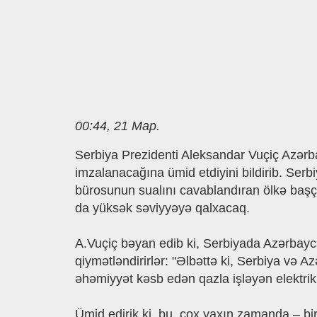
00:44, 21 Мар.
Serbiya Prezidenti Aleksandar Vuçiç Azərbay
imzalanacağına ümid etdiyini bildirib. Serbi
bürosunun sualını cavablandıran ölkə başçı
da yüksək səviyyəyə qalxacaq.
A.Vuçiç bəyan edib ki, Serbiyada Azərbayca
qiymətləndirirlər: "Əlbəttə ki, Serbiya və
əhəmiyyət kəsb edən qazla işləyən elektrik
Ümid edirik ki, bu, çox yaxın zamanda – bir