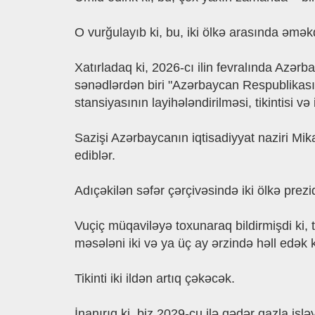
O vurğulayıb ki, bu, iki ölkə arasında əmə
Xatırladaq ki, 2026-cı ilin fevralında Azər
sənədlərdən biri "Azərbaycan Respublikası
stansiyasının layihələndirilməsi, tikintisi 
Sazişi Azərbaycanın iqtisadiyyat naziri M
ediblər.
Adıçəkilən səfər çərçivəsində iki ölkə pre
Vuçiç müqaviləyə toxunaraq bildirmişdi ki, t
məsələni iki və ya üç ay ərzində həll edək ki
Tikinti iki ildən artıq çəkəcək.
İnanırıq ki, biz 2029-cu ilə qədər qazla işlə