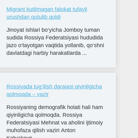
Migrant kutilmagan falokat tufayli
urushdan qutulib qoldi
Jinoyat ishlari bo‘yicha Jomboy tuman
sudida Rossiya Federatsiyasi hududida
jazo o‘tayotgan vaqtida yollanib, qo‘shni
davlatdagi harbiy harakatlarda ...
Rossiyada tug‘ilish darajasi qiyinligicha
qolmoqda – vazir
Rossiyaning demografik holati hali ham
qiyinligicha qolmoqda. Rossiya
Federatsiyasi Mehnat va aholini ijtimoiy
muhofaza qilish vaziri Anton