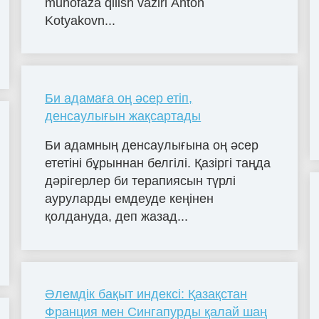
muhofaza qilish vaziri Anton
Kotyakovn...
Би адамаға оң әсер етіп,
денсаулығын жақсартады
Би адамның денсаулығына оң әсер
ететіні бұрыннан белгілі. Қазіргі таңда
дәрігерлер би терапиясын түрлі
ауруларды емдеуде кеңінен
қолдануда, деп жазад...
Әлемдік бақыт индексі: Қазақстан
Франция мен Сингапурды қалай шаң