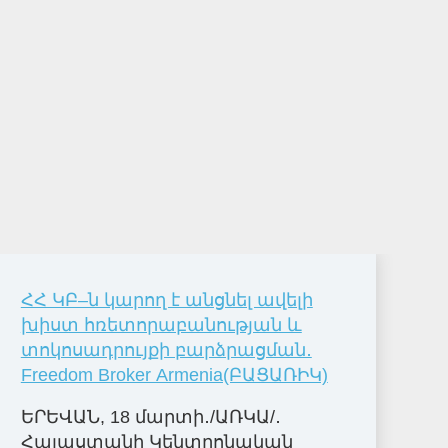
ՀՀ ԿԲ–ն կարող է անցնել ավելի
խիստ հռետորաբանության և
տոկոսադրույքի բարձրացման․
Freedom Broker Armenia(ԲԱՑԱՌԻԿ)
ԵՐԵՎԱՆ, 18 մարտի․/ԱՌԿԱ/․
Հայաստանի Կենտրոնական