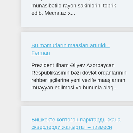
münasibətilə rayon sakinlərini təbrik
edib. Mecra.az x...
Bu məmurların maaşları artırıldı -
Fərman
Prezident İlham Əliyev Azərbaycan
Respublikasının bəzi dövlət orqanlarının
rəhbər işçilərinə yeni vəzifə maaşlarının
müəyyən edilməsi və bununla əlaq...
Бишкекте көптөгөн парктарды жана
скверлерди жаңыртат – тизмеси