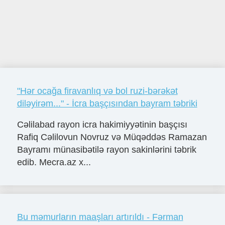
"Hər ocağa firavanlıq və bol ruzi-bərəkət
diləyirəm..." - İcra başçısından bayram təbriki
Cəlilabad rayon icra hakimiyyətinin başçısı
Rafiq Cəlilovun Novruz və Müqəddəs Ramazan
Bayramı münasibətilə rayon sakinlərini təbrik
edib. Mecra.az x...
Bu məmurların maaşları artırıldı - Fərman