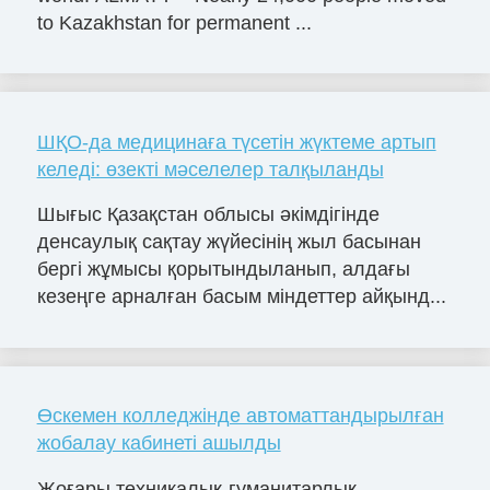
to Kazakhstan for permanent ...
ШҚО-да медицинаға түсетін жүктеме артып
келеді: өзекті мәселелер талқыланды
Шығыс Қазақстан облысы әкімдігінде
денсаулық сақтау жүйесінің жыл басынан
бергі жұмысы қорытындыланып, алдағы
кезеңге арналған басым міндеттер айқынд...
Өскемен колледжінде автоматтандырылған
жобалау кабинеті ашылды
Жоғары техникалық-гуманитарлық