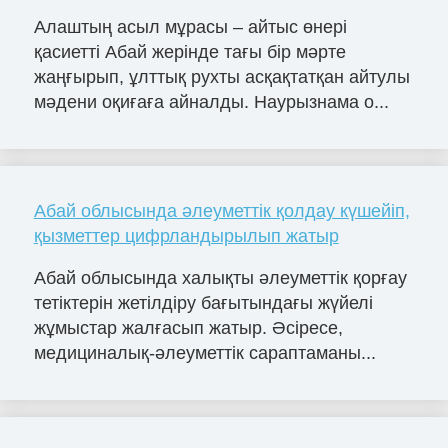
Алаштың асыл мұрасы – айтыс өнері
қасиетті Абай жерінде тағы бір мәрте
жаңғырып, ұлттық рухты асқақтатқан айтулы
мәдени оқиғаға айналды. Наурызнама о...
Абай облысында әлеуметтік қолдау күшейіп,
қызметтер цифрландырылып жатыр
Абай облысында халықты әлеуметтік қорғау
тетіктерін жетілдіру бағытындағы жүйелі
жұмыстар жалғасып жатыр. Әсіресе,
медициналық-әлеуметтік сараптаманы...