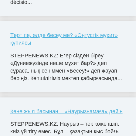
décisio...
Төрт пе, әлде бесеу ме? «Оңтүстік мұхит»
құпиясы
STEPPENEWS.KZ: Егер сізден біреу
«Дүниежүзінде неше мұхит бар?» деп
сұраса, нық сеніммен «Бесеу!» деп жауап
беріңіз. Көпшілігіміз мектеп қабырғасында...
Көне жыл басынан – «Наурызнамаға» дейін
STEPPENEWS.KZ: Наурыз – тек көже ішіп,
киіз үй тігу емес. Бұл – қазақтың қыс бойғы