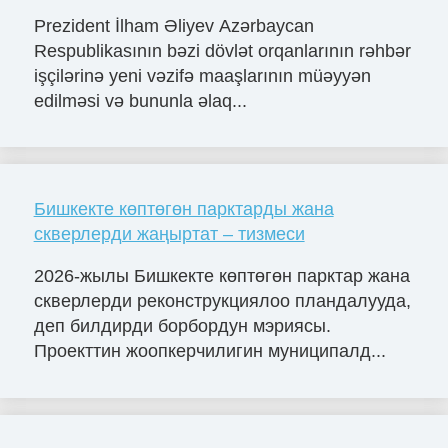
Prezident İlham Əliyev Azərbaycan
Respublikasının bəzi dövlət orqanlarının rəhbər
işçilərinə yeni vəzifə maaşlarının müəyyən
edilməsi və bununla əlaq...
Бишкекте көптөгөн парктарды жана
скверлерди жаңыртат – тизмеси
2026-жылы Бишкекте көптөгөн парктар жана
скверлерди реконструкциялоо пландалууда,
деп билдирди борбордун мэриясы.
Проекттин жоопкерчилигин муниципалд...