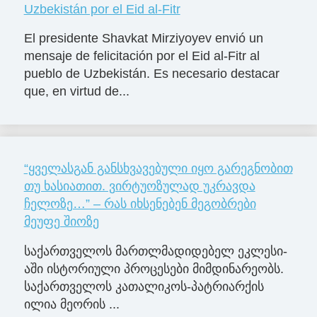
Uzbekistán por el Eid al-Fitr
El presidente Shavkat Mirziyoyev envió un
mensaje de felicitación por el Eid al-Fitr al
pueblo de Uzbekistán. Es necesario destacar
que, en virtud de...
“ყველასგან განსხვავებული იყო გარეგნობით
თუ ხასიათით. ვირტუოზულად უკრავდა
ჩელოზე…” – რას იხსენებენ მეგობრები
მეუფე შიოზე
სა­ქარ­თვე­ლოს მარ­თლმა­დი­დე­ბელ ეკ­ლე­სი­
ა­ში ის­ტო­რი­უ­ლი პრო­ცე­სე­ბი მიმ­დი­ნა­რე­ობს.
სა­ქარ­თვე­ლოს კა­თა­ლი­კოს-პატ­რი­არ­ქის
ილია მე­ო­რის ...