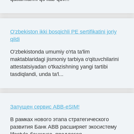
O'zbekiston ikki bosqichli PE sertifikatini joriy
qildi
O'zbekistonda umumiy o'rta ta'lim
maktablaridagi jismoniy tarbiya o'qituvchilarini
attestatsiyadan o'tkazishning yangi tartibi
tasdiqlandi, unda ta'l...
Запущен сервис ABB-eSIM!
В рамках нового этапа стратегического
развития Банк ABB расширяет экосистему