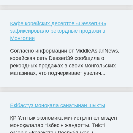
Кафе корейских десертов «Dessert39»
зафиксировало рекордные продажи в
Монголии
Согласно информации от MiddleAsianNews,
корейская сеть Dessert39 сообщила о
рекордных продажах в своих монгольских
магазинах, что подчеркивает увелич...
Екібастұз моноқала санатынан шықты
ҚР Ұлттық экономика министрлігі еліміздегі
моноқалалар тізбесін жаңартты. Тиісті
өзгеріс «Қазақстан Республикасы