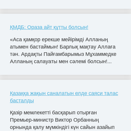
ҚМДБ: Ораза айт құтты болсын!
«Аса қамқор ерекше мейірімді Алланың
атымен бастаймын! Барлық мақтау Аллаға
тән. Ардақты Пайғамбарымыз Мұхаммедке
Алланың салауаты мен сәлемі болсын!...
Қазаққа жақын саналатын елде саяси талас
басталды
Қазір мемлекетті басқарып отырған
Премьер-министр Виктор Орбанның
орнында қалу мүмкіндігі күн сайын азайып