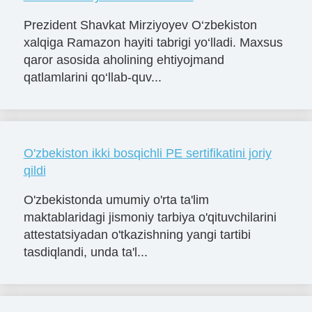
Prezident Shavkat Mirziyoyev O‘zbekiston
xalqiga Ramazon hayiti tabrigi yo‘lladi. Maxsus
qaror asosida aholining ehtiyojmand
qatlamlarini qo‘llab-quv...
O'zbekiston ikki bosqichli PE sertifikatini joriy
qildi
O'zbekistonda umumiy o'rta ta'lim
maktablaridagi jismoniy tarbiya o'qituvchilarini
attestatsiyadan o'tkazishning yangi tartibi
tasdiqlandi, unda ta'l...