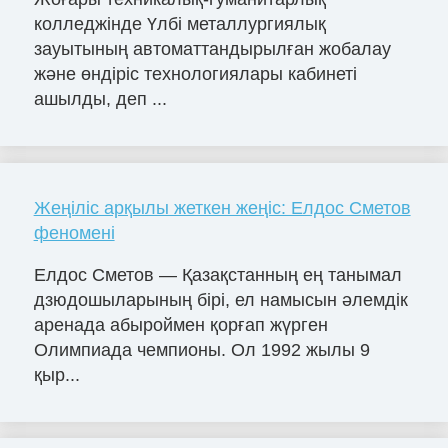
колледжінде Үлбі металлургиялық
зауытының автоматтандырылған жобалау
және өндіріс технологиялары кабинеті
ашылды, деп ...
Жеңіліс арқылы жеткен жеңіс: Елдос Сметов
феномені
Елдос Сметов — Қазақстанның ең танымал
дзюдошыларының бірі, ел намысын әлемдік
аренада абыроймен қорғап жүрген
Олимпиада чемпионы. Ол 1992 жылы 9
қыр...