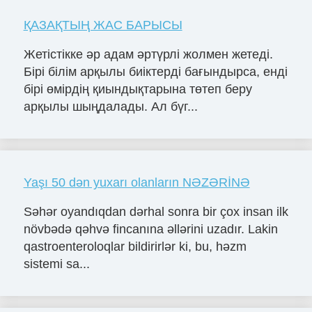
ҚАЗАҚТЫҢ ЖАС БАРЫСЫ
Жетістікке әр адам әртүрлі жолмен жетеді.
Бірі білім арқылы биіктерді бағындырса, енді
бірі өмірдің қиындықтарына төтеп беру
арқылы шыңдалады. Ал бүг...
Yaşı 50 dən yuxarı olanların NƏZƏRİNƏ
Səhər oyandıqdan dərhal sonra bir çox insan ilk
növbədə qəhvə fincanına əllərini uzadır. Lakin
qastroenteroloqlar bildirirlər ki, bu, həzm
sistemi sa...