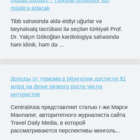
mütləq oxusun! - Türkiyəli professor sizi
müalicə edəcək
Tibb sahəsində əldə etdiyi uğurlar və
beynəlxalq təcrübəsi ilə seçilən türkiyəli Prof.
Dr. Yalçın Gökoğlan kardiologiya sahəsində
həm klinik, həm də ...
Доходы от туризма в Монголии достигли $1
млрд на фоне резкого роста числа
интуристов
CentralAsia представляет статью г-жи Марги
Манлапиг, авторитетного журналиста сайта
Travel Daily Media, в которой
рассматриваются перспективы монголь...