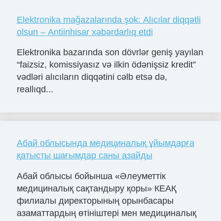
Elektronika mağazalarında şok: Alıcılar diqqətli
olsun – Antiinhisar xəbərdarlıq etdi
Elektronika bazarında son dövrlər geniş yayılan
“faizsiz, komissiyasız və ilkin ödənişsiz kredit”
vədləri alıcıların diqqətini cəlb etsə də,
reallıqd...
Абай облысында медициналық ұйымдарға
қатысты шағымдар саны азайды
Абай облысы бойынша «Әлеуметтік
медициналық сақтандыру қоры» КЕАҚ
филиалы директорының орынбасары
азаматтардың өтініштері мен медициналық