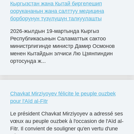
Кыргызстан жана Кытай биргелешип
оорукананын жана салттуу медицина
борборунун түзүлүшүн талкуулашты
2026-жылдын 19-мартында Кыргыз
Республикасынын Саламаттык сактоо
министрлигинде министр Дамир Осмонов
менен Кытайдын элчиси Лю Цзянпиндин
ортосунда ж...
Chavkat Mirziyoyev félicite le peuple ouzbek
pour l'Aïd al-Fitr
Le président Chavkat Mirziyoyev a adressé ses
vœux au peuple ouzbek à l'occasion de l'Aïd al-
Fitr. Il convient de souligner qu'en vertu d'une