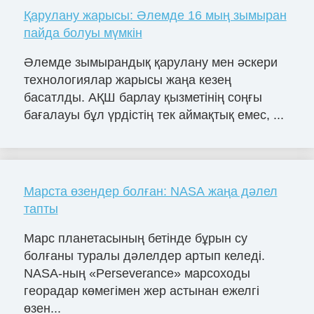
Қарулану жарысы: Әлемде 16 мың зымыран
пайда болуы мүмкін
Әлемде зымырандық қарулану мен әскери
технологиялар жарысы жаңа кезең
басатлды. АҚШ барлау қызметінің соңғы
бағалауы бұл үрдістің тек аймақтық емес, ...
Марста өзендер болған: NASA жаңа дәлел
тапты
Марс планетасының бетінде бұрын су
болғаны туралы дәлелдер артып келеді.
NASA-ның «Perseverance» марсоходы
георадар көмегімен жер астынан ежелгі
өзен...