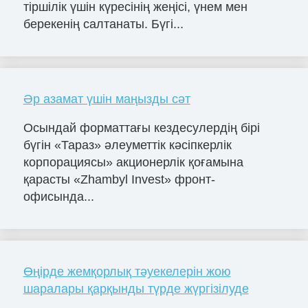
тіршілік үшін күресінің жеңісі, үнем мен
берекенің салтанаты. Бүгі...
Әр азамат үшін маңызды сәт
Осындай форматтағы кездесулердің бірі
бүгін «Тараз» әлеуметтік кәсіпкерлік
корпорациясы» акционерлік қоғамына
қарасты «Zhambyl Invest» фронт-
офисында...
Өңірде жемқорлық тәуекелерін жою
шаралары қарқынды түрде жүргізілуде