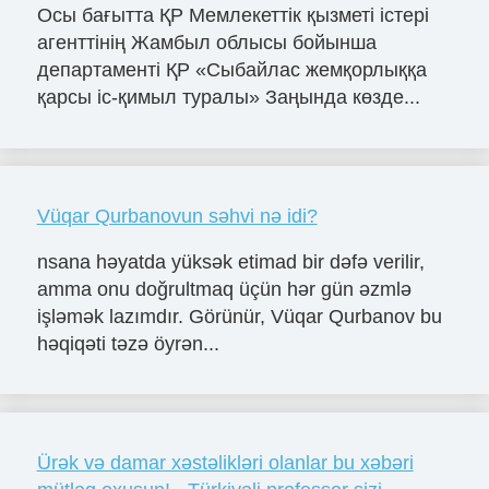
Осы бағытта ҚР Мемлекеттік қызметі істері
агенттінің Жамбыл облысы бойынша
департаменті ҚР «Сыбайлас жемқорлыққа
қарсы іс-қимыл туралы» Заңында көзде...
Vüqar Qurbanovun səhvi nə idi?
nsana həyatda yüksək etimad bir dəfə verilir,
amma onu doğrultmaq üçün hər gün əzmlə
işləmək lazımdır. Görünür, Vüqar Qurbanov bu
həqiqəti təzə öyrən...
Ürək və damar xəstəlikləri olanlar bu xəbəri