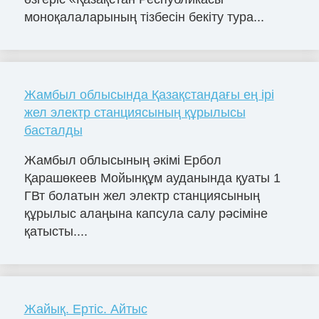
моноқалаларының тізбесін бекіту тура...
Жамбыл облысында Қазақстандағы ең ірі
жел электр станциясының құрылысы
басталды
Жамбыл облысының әкімі Ербол
Қарашөкеев Мойынқұм ауданында қуаты 1
ГВт болатын жел электр станциясының
құрылыс алаңына капсула салу рәсіміне
қатысты....
Жайық. Ертіс. Айтыс