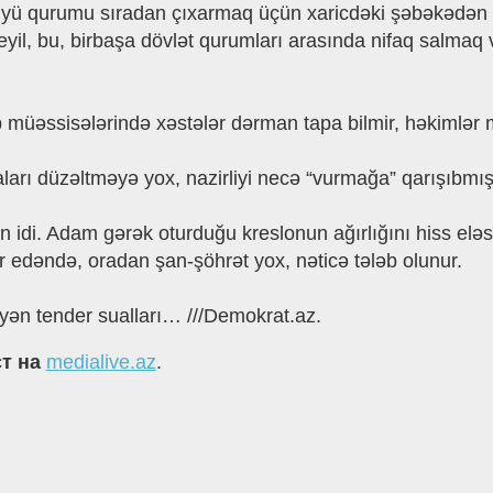
üyü qurumu sıradan çıxarmaq üçün xaricdəki şəbəkədən a
il, bu, birbaşa dövlət qurumları arasında nifaq salmaq v
müəssisələrində xəstələr dərman tapa bilmir, həkimlər m
ları düzəltməyə yox, nazirliyi necə “vurmağa” qarışıbmış
 idi. Adam gərək oturduğu kreslonun ağırlığını hiss eləsi
 edəndə, oradan şan-şöhrət yox, nəticə tələb olunur.
ən tender sualları… ///Demokrat.az.
ст на
medialive.az
.