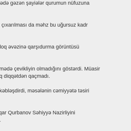
barədə gəzən şayiələr qurumun nüfuzuna
 çıxarılması da məhz bu uğursuz kadr
ialoq əvəzinə qarşıdurma görüntüsü
tmədə çevikliyin olmadığını göstərdi. Müasir
luq diqqətdən qaçmadı.
kkəbləşdirdi, məsələnin cəmiyyətə təsiri
qar Qurbanov Səhiyyə Nazirliyini
.