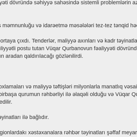
yyəti dövründə səhiyyə sahəsində sistemli problemlərin az
 məmnunluğu və idarəetmə məsələləri tez-tez tənqid hədə
rtaya çıxdı. Tenderlər, maliyyə axınları və kadr təyinatlar
liyyətli postu tutan Vüqar Qurbanovun fəaliyyəti dövründə
ın aradan qaldırılacağı gözlənilirdi.
lamaları və maliyyə təftişləri milyonlarla manatlıq vəsa
birbaşa qurumun rəhbərliyi ilə əlaqəli olduğu və Vüqar Q
ilir.
inatları ilə bağlıdır.
egionlardakı xəstəxanalara rəhbər təyinatları şəffaf meya