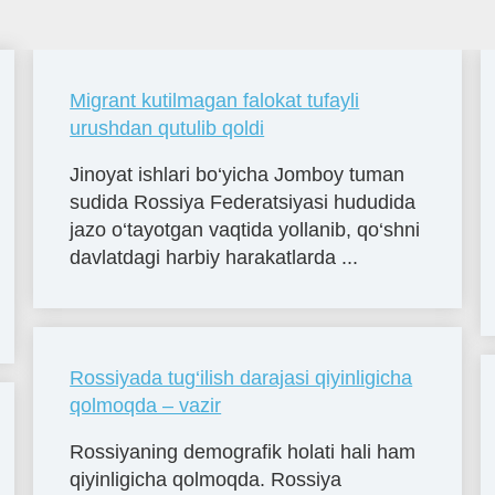
Migrant kutilmagan falokat tufayli
urushdan qutulib qoldi
Jinoyat ishlari bo‘yicha Jomboy tuman
sudida Rossiya Federatsiyasi hududida
jazo o‘tayotgan vaqtida yollanib, qo‘shni
davlatdagi harbiy harakatlarda ...
Rossiyada tug‘ilish darajasi qiyinligicha
qolmoqda – vazir
Rossiyaning demografik holati hali ham
qiyinligicha qolmoqda. Rossiya