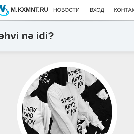
M.KXMNT.RU
НОВОСТИ
ВХОД
КОНТА
hvi nə idi?