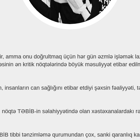
ilir, amma onu doğrultmaq üçün hər gün əzmlə işləmək l
sinin ən kritik nöqtələrində böyük məsuliyyət etibar edi
n, insanların can sağlığını etibar etdiyi şəxsin fəaliyyəti
i nöqtə TƏBİB-in səlahiyyətində olan xəstəxanalardakı rə
İB tibbi tənzimləmə qurumundan çox, sanki qaranlıq kad