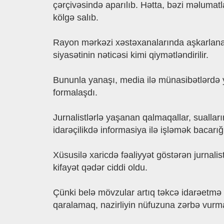
çərçivəsində aparılıb. Hətta, bəzi məlumat
kölgə salıb.
Rayon mərkəzi xəstəxanalarında aşkarlana
siyasətinin nəticəsi kimi qiymətləndirilir.
Bununla yanaşı, media ilə münasibətlərdə y
formalaşdı.
Jurnalistlərlə yaşanan qalmaqallar, suallar
idarəçilikdə informasiya ilə işləmək bacar
Xüsusilə xaricdə fəaliyyət göstərən jurnalis
kifayət qədər ciddi oldu.
Çünki belə mövzular artıq təkcə idarəetmə 
qaralamaq, nazirliyin nüfuzuna zərbə vurmaq