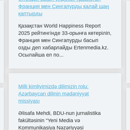
Франция мен Сингапурды қалай шаң
қаптырды
Қазақстан World Happiness Report
2025 рейтингінде 33-орынға көтеріліп,
Франция мен Сингапурды басып
озды деп хабарлайды Ertenmedia.kz.
Осылайша ел по...
Milli kimliyimizdə dilimizin rolu:
Azərbaycan dilinin mədəniyyət
missiyası
Əlisafa Mehdi, BDU-nun jurnalistika
fakültəsinin “Yeni Media və
Kommunikasiya Nəzəriyyəsi