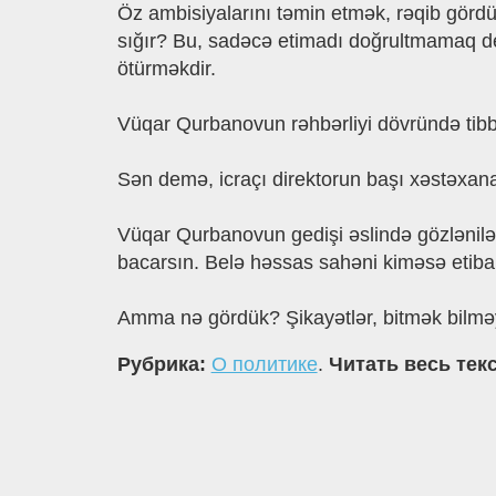
Öz ambisiyalarını təmin etmək, rəqib görd
sığır? Bu, sadəcə etimadı doğrultmamaq dey
ötürməkdir.
Vüqar Qurbanovun rəhbərliyi dövründə tibb 
Sən demə, icraçı direktorun başı xəstəxana
Vüqar Qurbanovun gedişi əslində gözlənilən
bacarsın. Belə həssas sahəni kiməsə etibar
Amma nə gördük? Şikayətlər, bitmək bilməy
Рубрика:
О политике
.
Читать весь тек