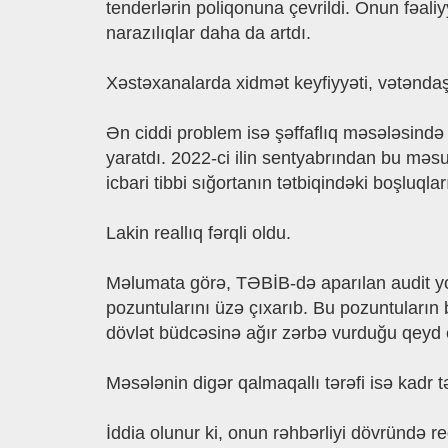
tenderlərin poliqonuna çevrildi. Onun fəali
narazılıqlar daha da artdı.
Xəstəxanalarda xidmət keyfiyyəti, vətəndaş
Ən ciddi problem isə şəffaflıq məsələsində o
yaratdı. 2022-ci ilin sentyabrından bu məsu
icbari tibbi sığortanın tətbiqindəki boşluqlar
Lakin reallıq fərqli oldu.
Məlumata görə, TƏBİB-də aparılan audit yox
pozuntularını üzə çıxarıb. Bu pozuntuların 
dövlət büdcəsinə ağır zərbə vurduğu qeyd ed
Məsələnin digər qalmaqallı tərəfi isə kadr təy
İddia olunur ki, onun rəhbərliyi dövründə r