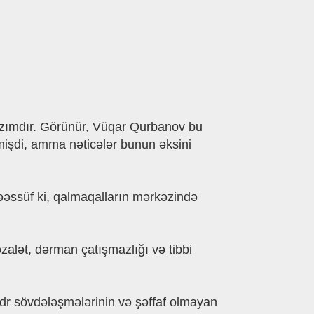
azımdır. Görünür, Vüqar Qurbanov bu
lmişdi, amma nəticələr bunun əksini
, təəssüf ki, qalmaqalların mərkəzində
zalət, dərman çatışmazlığı və tibbi
r sövdələşmələrinin və şəffaf olmayan