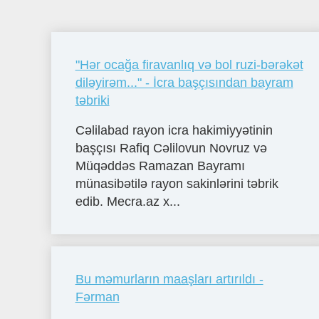
"Hər ocağa firavanlıq və bol ruzi-bərəkət
diləyirəm..." - İcra başçısından bayram
təbriki
Cəlilabad rayon icra hakimiyyətinin
başçısı Rafiq Cəlilovun Novruz və
Müqəddəs Ramazan Bayramı
münasibətilə rayon sakinlərini təbrik
edib. Mecra.az x...
Bu məmurların maaşları artırıldı -
Fərman