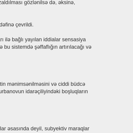
aldılması gözlənilsə də, əksinə,
finə çevrildi.
ı ilə bağlı yayılan iddialar sensasiya
 bu sistemdə şəffaflığın artırılacağı və
itin mənimsənilməsini və ciddi büdcə
urbanovun idarəçiliyindəki boşluqların
rlar əsasında deyil, subyektiv maraqlar