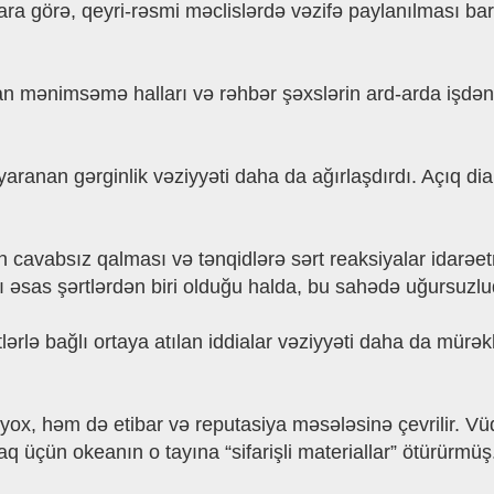
lara görə, qeyri-rəsmi məclislərdə vəzifə paylanılması 
n mənimsəmə halları və rəhbər şəxslərin ard-arda işdən
aranan gərginlik vəziyyəti daha da ağırlaşdırdı. Açıq d
ın cavabsız qalması və tənqidlərə sərt reaksiyalar idarəe
ığı əsas şərtlərdən biri olduğu halda, bu sahədə uğursuz
tlərlə bağlı ortaya atılan iddialar vəziyyəti daha da mürə
yox, həm də etibar və reputasiya məsələsinə çevrilir. Vü
 üçün okeanın o tayına “sifarişli materiallar” ötürürmüş