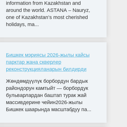
information from Kazakhstan and
around the world. ASTANA – Nauryz,
one of Kazakhstan’s most cherished
holidays, ma...
Бишкек мэриясы 2026-жылы кайсы
парктар жана скверлер
реконструкцияланарын билдирди
Жөндөмдүүлүк борбордун бардык
райондорун камтыйт — борбордук
бульварлардан баштап турак жай
массивдерине чейин2026-жылы
Бишкек шаарында масштабдуу па...