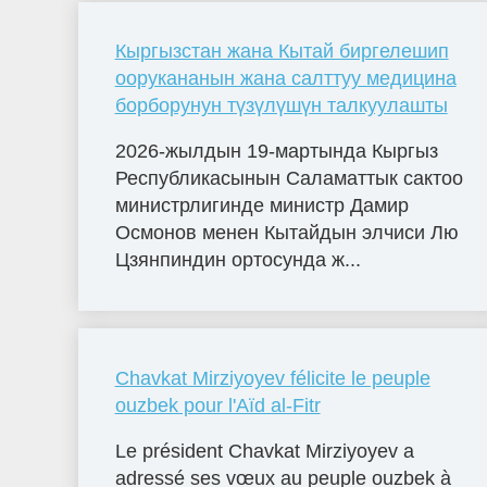
Кыргызстан жана Кытай биргелешип
оорукананын жана салттуу медицина
борборунун түзүлүшүн талкуулашты
2026-жылдын 19-мартында Кыргыз
Республикасынын Саламаттык сактоо
министрлигинде министр Дамир
Осмонов менен Кытайдын элчиси Лю
Цзянпиндин ортосунда ж...
Chavkat Mirziyoyev félicite le peuple
ouzbek pour l'Aïd al-Fitr
Le président Chavkat Mirziyoyev a
adressé ses vœux au peuple ouzbek à