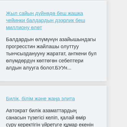
Жыл сайын дүйнөдө беш жашка
чейинки балдардын дээрлик беш
миллиону өлөт
Балдардын өлүмүнүн азайышындагы
прогресстин жайлашы олуттуу
тынчсызданууну жаратат, анткени бул
өлүмдөрдүн көптөгөн себептери
алдын алууга болот.БУУн...
Билік, білім және жаңа элита
Автократ билік азаматтардың
санасын түзегісі келіп, қалай өмір
сүру керектігін үйретуге құмар екенін