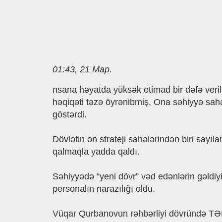
01:43, 21 Мар.
nsana həyatda yüksək etimad bir dəfə ver
həqiqəti təzə öyrənibmiş. Ona səhiyyə sahə
göstərdi.
Dövlətin ən strateji sahələrindən biri sayıla
qalmaqla yadda qaldı.
Səhiyyədə “yeni dövr” vəd edənlərin gəldiy
personalın narazılığı oldu.
Vüqar Qurbanovun rəhbərliyi dövründə TƏB