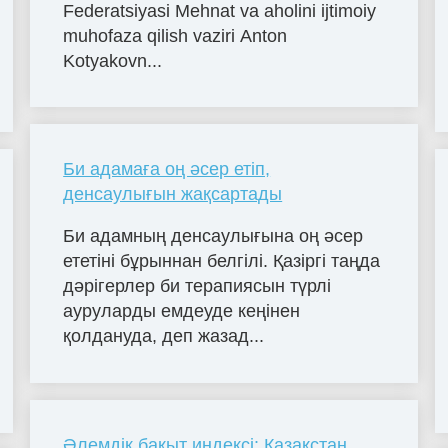
Federatsiyasi Mehnat va aholini ijtimoiy
muhofaza qilish vaziri Anton
Kotyakovn...
Би адамаға оң әсер етіп,
денсаулығын жақсартады
Би адамның денсаулығына оң әсер
ететіні бұрыннан белгілі. Қазіргі таңда
дәрігерлер би терапиясын түрлі
ауруларды емдеуде кеңінен
қолдануда, деп жазад...
Әлемдік бақыт индексі: Қазақстан