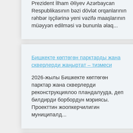
Prezident İlham Əliyev Azərbaycan
Respublikasının bəzi dövlət orqanlarının
rəhbər işçilərinə yeni vəzifə maaşlarının
müəyyən edilməsi və bununla əlaq...
Бишкекте көптөгөн парктарды жана
скверлерди жаңыртат – тизмеси
2026-жылы Бишкекте көптөгөн
парктар жана скверлерди
реконструкциялоо пландалууда, деп
билдирди борбордун мэриясы.
Проекттин жоопкерчилигин
муниципалд...