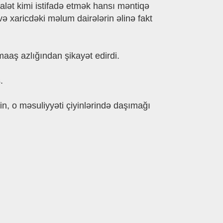
lət kimi istifadə etmək hansı məntiqə
ə xaricdəki məlum dairələrin əlinə fakt
aaş azlığından şikayət edirdi.
.
n, o məsuliyyəti çiyinlərində daşımağı