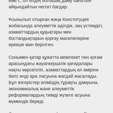
еме с, ол елдің болашақ даму бағытын
айқындайтын негізгі бағдар.
Ұсынылып отырған жаңа Конституция
жобасында әлеуметтік әділдік, заң үстемдігі,
азаматтардың құқықтары мен
бостандықтарын қорғау мәселелеріне
ерекше мән берілген.
Сонымен қатар құжатта мемлекет пен қоғам
арасындағы жауапкершілік қағидалары
нақты көрсетіліп, азаматтардың ел өміріне
белс енді ара ласуына жағдай жасалады.
Бұл өзгерістер еліміздің тұрақты дамуына,
экономикалық және әлеуметтік
реформалардың тиімді жүзеге асуына
мүмкіндік береді.