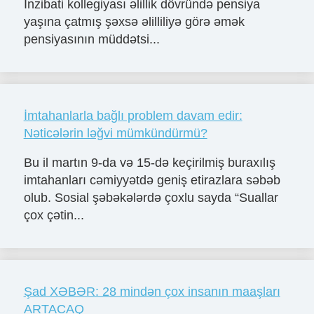
İnzibati kollegiyası əlillik dövründə pensiya
yaşına çatmış şəxsə əlilliliyə görə əmək
pensiyasının müddətsi...
İmtahanlarla bağlı problem davam edir:
Nəticələrin ləğvi mümkündürmü?
Bu il martın 9-da və 15-də keçirilmiş buraxılış
imtahanları cəmiyyətdə geniş etirazlara səbəb
olub. Sosial şəbəkələrdə çoxlu sayda “Suallar
çox çətin...
Şad XƏBƏR: 28 mindən çox insanın maaşları
ARTACAQ