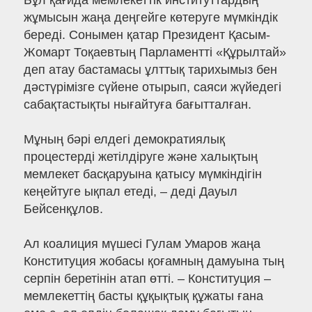
Бұл қағида мемлекеттік институттардың
жұмысын жаңа деңгейге көтеруге мүмкіндік
береді. Сонымен қатар Президент Қасым-
Жомарт Тоқаевтың Парламентті «Құрылтай»
деп атау бастамасы ұлттық тарихымыз бен
дәстүрімізге сүйене отырып, саяси жүйедегі
сабақтастықты нығайтуға бағытталған.
Мұның бәрі елдегі демократиялық
процестерді жетілдіруге және халықтың
мемлекет басқаруына қатысу мүмкіндігін
кеңейтуге ықпал етеді, – деді Дауыл
Бейсенқұлов.
Ал коалиция мүшесі Гулам Умаров жаңа
Конституция жобасы қоғамның дамуына тың
серпін беретінін атап өтті. – Конституция –
мемлекеттің басты құқықтық құжаты ғана