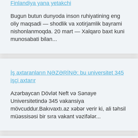
Finlandiya yana yetakchi
Bugun butun dunyoda inson ruhiyatining eng
oliy maqsadi — shodlik va xotirjamlik bayrami
nishonlanmoqda. 20 mart — Xalqaro baxt kuni
munosabati bilan...
İş axtaranların NƏZƏRİNƏ: bu universitet 345
işçi axtarır
Azərbaycan Dövlət Neft və Sənaye
Universitetində 345 vakansiya
mövcuddur.Bakıvaxtı.az xəbər verir ki, ali təhsil
müəssisəsi bir sıra vakant vəzifələr...