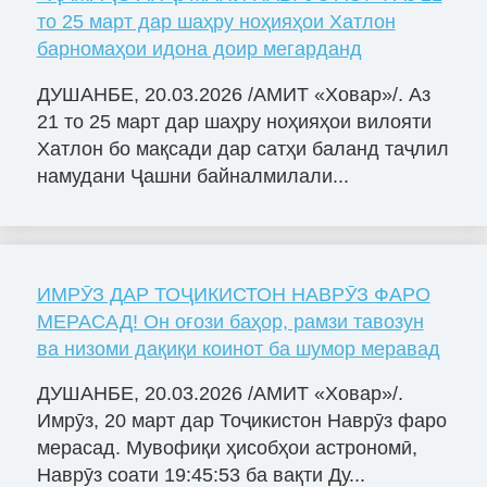
то 25 март дар шаҳру ноҳияҳои Хатлон
барномаҳои идона доир мегарданд
ДУШАНБЕ, 20.03.2026 /АМИТ «Ховар»/. Аз
21 то 25 март дар шаҳру ноҳияҳои вилояти
Хатлон бо мақсади дар сатҳи баланд таҷлил
намудани Ҷашни байналмилали...
ИМРӮЗ ДАР ТОҶИКИСТОН НАВРӮЗ ФАРО
МЕРАСАД! Он оғози баҳор, рамзи тавозун
ва низоми дақиқи коинот ба шумор меравад
ДУШАНБЕ, 20.03.2026 /АМИТ «Ховар»/.
Имрӯз, 20 март дар Тоҷикистон Наврӯз фаро
мерасад. Мувофиқи ҳисобҳои астрономӣ,
Наврӯз соати 19:45:53 ба вақти Ду...