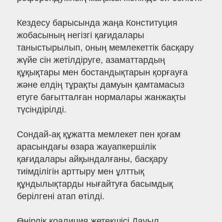
Кездесу барысында жаңа Конституция
жобасының негізгі қағидалары
таныстырылып, оның мемлекеттік басқару
жүйе сін жетілдіруге, азаматтардың
құқықтары мен бостандықтарын қорғауға
және елдің тұрақты дамуын қамтамасыз
етуге бағытталған нормалары жанжақты
түсіндірілді.
Сондай-ақ құжатта мемлекет пен қоғам
арасындағы өзара жауапкершілік
қағидалары айқындалғаны, басқару
тиімділігін арттыру мен ұлттық
құндылықтарды нығайтуға басымдық
берілгені атап өтілді.
Өңірлік коалиция жетекшісі Дауыл