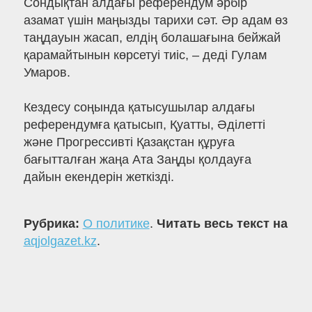
Сондықтан алдағы референдум әрбір
азамат үшін маңызды тарихи сәт. Әр адам өз
таңдауын жасап, елдің болашағына бейжай
қарамайтынын көрсетуі тиіс, – деді Гулам
Умаров.
Кездесу соңында қатысушылар алдағы
референдумға қатысып, Қуатты, Әділетті
және Прогрессивті Қазақстан құруға
бағытталған жаңа Ата Заңды қолдауға
дайын екендерін жеткізді.
Рубрика:
О политике
.
Читать весь текст на
aqjolgazet.kz
.