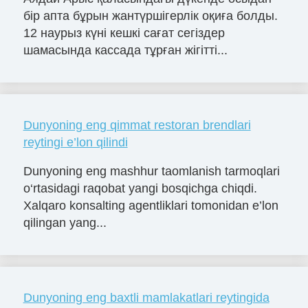
бір апта бұрын жантүршігерлік оқиға болды.
12 наурыз күні кешкі сағат сегіздер
шамасында кассада тұрған жігітті...
Dunyoning eng qimmat restoran brendlari
reytingi e’lon qilindi
Dunyoning eng mashhur taomlanish tarmoqlari
o‘rtasidagi raqobat yangi bosqichga chiqdi.
Xalqaro konsalting agentliklari tomonidan e’lon
qilingan yang...
Dunyoning eng baxtli mamlakatlari reytingida