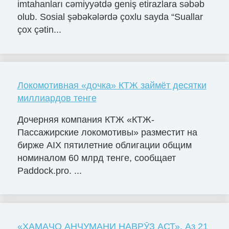
imtahanları cəmiyyətdə geniş etirazlara səbəb
olub. Sosial şəbəkələrdə çoxlu sayda “Suallar
çox çətin...
Локомотивная «дочка» КТЖ займёт десятки
миллиардов тенге
Дочерняя компания КТЖ «КТЖ-
Пассажирские локомотивы» разместит на
бирже AIX пятилетние облигации общим
номиналом 60 млрд тенге, сообщает
Paddock.pro. ...
«ҲАМАҶО АНҶУМАНИ НАВРӮЗ АСТ». Аз 21