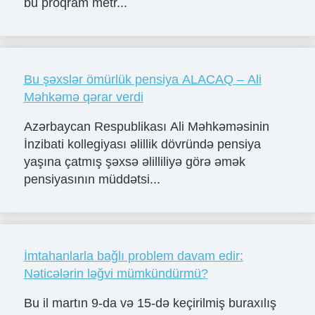
bu proqram metr...
Bu şəxslər ömürlük pensiya ALACAQ – Ali
Məhkəmə qərar verdi
Azərbaycan Respublikası Ali Məhkəməsinin
İnzibati kollegiyası əlillik dövründə pensiya
yaşına çatmış şəxsə əlilliliyə görə əmək
pensiyasının müddətsi...
İmtahanlarla bağlı problem davam edir:
Nəticələrin ləğvi mümkündürmü?
Bu il martın 9-da və 15-də keçirilmiş buraxılış