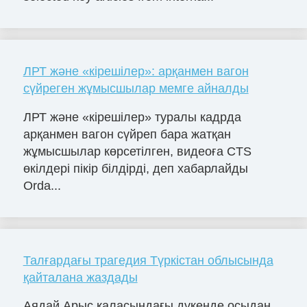
ЛРТ және «кірешілер»: арқанмен вагон
сүйреген жұмысшылар мемге айналды
ЛРТ және «кірешілер» туралы кадрда
арқанмен вагон сүйреп бара жатқан
жұмысшылар көрсетілген, видеоға CTS
өкілдері пікір білдірді, деп хабарлайды
Orda...
Талғардағы трагедия Түркістан облысында
қайталана жаздады
Аядай Арыс қаласындағы дүкенде осыдан