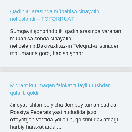
Qadınlar arasında mübahisə cinayətlə
nəticələndi – TƏFƏRRÜAT
Sumqayıt şəhərində iki qadın arasında yaranan
mübahisə sonda cinayətlə
nəticələnib.Bakıvaxtı.az-ın Teleqraf-a istinadən
məlumatına görə, hadisə şəhər...
Migrant kutilmagan falokat tufayli urushdan
qutulib qoldi
Jinoyat ishlari bo‘yicha Jomboy tuman sudida
Rossiya Federatsiyasi hududida jazo
o‘tayotgan vaqtida yollanib, qo‘shni davlatdagi
harbiy harakatlarda ...