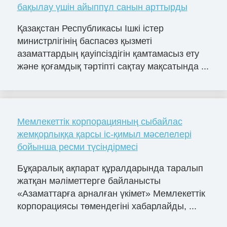
бақылау үшін айыппұл санын арттырды
Қазақстан Республикасы Ішкі істер
министрлігінің баспасөз қызметі
азаматтардың қауіпсіздігін қамтамасыз ету
және қоғамдық тәртіпті сақтау мақсатында ...
Мемлекеттік корпорацияның сыбайлас
жемқорлыққа қарсы іс-қимыл мәселелері
бойынша ресми түсіндірмесі
Бұқаралық ақпарат құралдарында таралып
жатқан мәліметтерге байланысты
«Азаматтарға арналған үкімет» Мемлекеттік
корпорациясы төмендегіні хабарлайды, ...