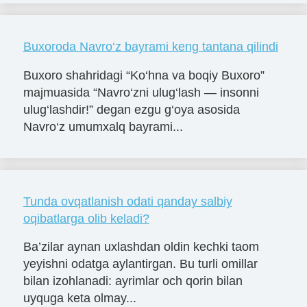
Buxoroda Navro‘z bayrami keng tantana qilindi
Buxoro shahridagi “Ko‘hna va boqiy Buxoro”
majmuasida “Navro‘zni ulug‘lash — insonni
ulug‘lashdir!” degan ezgu g‘oya asosida
Navro‘z umumxalq bayrami...
Tunda ovqatlanish odati qanday salbiy
oqibatlarga olib keladi?
Ba’zilar aynan uxlashdan oldin kechki taom
yeyishni odatga aylantirgan. Bu turli omillar
bilan izohlanadi: ayrimlar och qorin bilan
uyquga keta olmay...