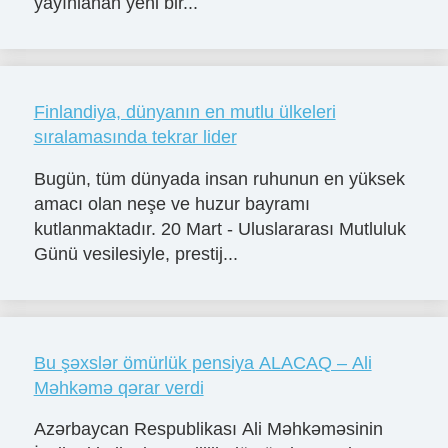
yayınlanan yeni bir...
Finlandiya, dünyanın en mutlu ülkeleri
sıralamasında tekrar lider
Bugün, tüm dünyada insan ruhunun en yüksek
amacı olan neşe ve huzur bayramı
kutlanmaktadır. 20 Mart - Uluslararası Mutluluk
Günü vesilesiyle, prestij...
Bu şəxslər ömürlük pensiya ALACAQ – Ali
Məhkəmə qərar verdi
Azərbaycan Respublikası Ali Məhkəməsinin