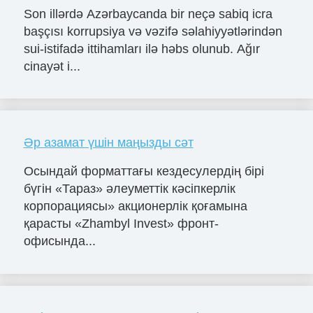
Son illərdə Azərbaycanda bir neçə sabiq icra
başçısı korrupsiya və vəzifə səlahiyyətlərindən
sui-istifadə ittihamları ilə həbs olunub. Ağır
cinayət i...
Әр азамат үшін маңызды сәт
Осындай форматтағы кездесулердің бірі
бүгін «Тараз» әлеуметтік кәсіпкерлік
корпорациясы» акционерлік қоғамына
қарасты «Zhambyl Invest» фронт-
офисында...