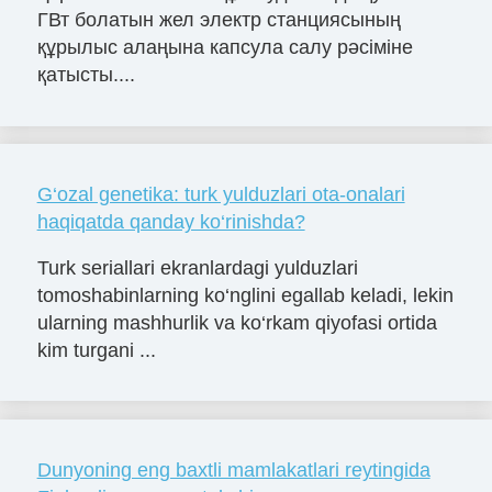
ГВт болатын жел электр станциясының
құрылыс алаңына капсула салу рәсіміне
қатысты....
G‘ozal genetika: turk yulduzlari ota-onalari
haqiqatda qanday ko‘rinishda?
Turk seriallari ekranlardagi yulduzlari
tomoshabinlarning ko‘nglini egallab keladi, lekin
ularning mashhurlik va ko‘rkam qiyofasi ortida
kim turgani ...
Dunyoning eng baxtli mamlakatlari reytingida