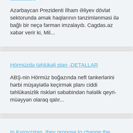
Azərbaycan Prezidenti İlham Əliyev dövlət
sektorunda əmək haqlarının tənzimlənməsi ilə
bağlı bir neçə fərman imzalayıb. Cagdas.az
xəbər verir ki, Mil...
Hörmüzdə təhlükəli plan -DETALLAR
ABŞ-nin Hörmüz boğazında neft tankerlərini
hərbi müşayiətlə keçirmək planı ciddi
təhlükəsizlik riskləri səbəbindən hələlik qeyri-
müəyyən olaraq qalır...
In Kyrgyzstan, they propose to change the