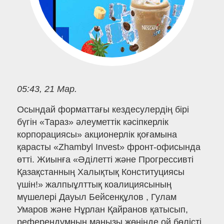
05:43, 21 Мар.
Осындай форматтағы кездесулердің бірі
бүгін «Тараз» әлеуметтік кәсіпкерлік
корпорациясы» акционерлік қоғамына
қарасты «Zhambyl Invest» фронт-офисында
өтті. Жиынға «Әділетті және Прогрессивті
Қазақстанның Халықтық Конституциясы
үшін!» жалпыұлттық коалициясының
мүшелері Дауыл Бейсенқұлов , Гулам
Умаров және Нұрлан Қайранов қатысып,
референдумның маңызы жөнінде ой бөлісті.