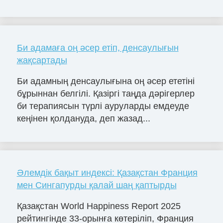
Би адамаға оң әсер етіп, денсаулығын
жақсартады
Би адамның денсаулығына оң әсер ететіні
бұрыннан белгілі. Қазіргі таңда дәрігерлер
би терапиясын түрлі ауруларды емдеуде
кеңінен қолдануда, деп жазад...
Әлемдік бақыт индексі: Қазақстан Франция
мен Сингапурды қалай шаң қаптырды
Қазақстан World Happiness Report 2025
рейтингінде 33-орынға көтеріліп, Франция