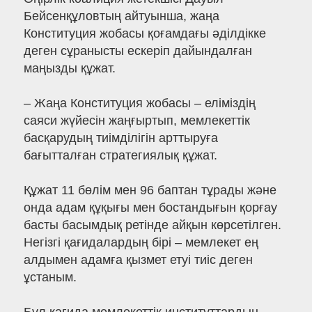
Бейсенқұловтың айтуынша, жаңа
Конституция жобасы қоғамдағы әділдікке
деген сұранысты ескеріп дайындалған
маңызды құжат.
– Жаңа Конституция жобасы – еліміздің
саяси жүйесін жаңғыртып, мемлекеттік
басқарудың тиімділігін арттыруға
бағытталған стратегиялық құжат.
Құжат 11 бөлім мен 96 баптан тұрады және
онда адам құқығы мен бостандығын қорғау
басты басымдық ретінде айқын көрсетілген.
Негізгі қағидалардың бірі – мемлекет ең
алдымен адамға қызмет етуі тиіс деген
ұстаным.