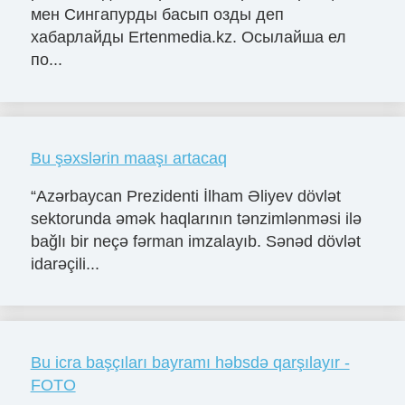
мен Сингапурды басып озды деп
хабарлайды Ertenmedia.kz. Осылайша ел
по...
Bu şəxslərin maaşı artacaq
“Azərbaycan Prezidenti İlham Əliyev dövlət
sektorunda əmək haqlarının tənzimlənməsi ilə
bağlı bir neçə fərman imzalayıb. Sənəd dövlət
idarəçili...
​Bu icra başçıları bayramı həbsdə qarşılayır -
FOTO