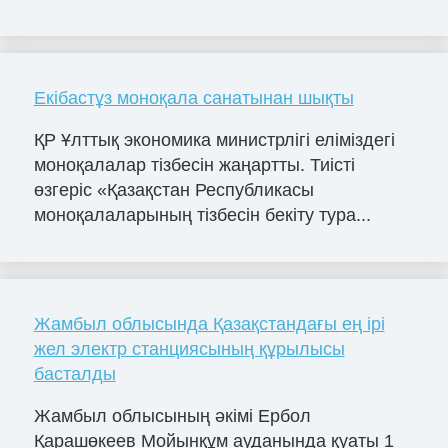
Екібастұз моноқала санатынан шықты
ҚР Ұлттық экономика министрлігі еліміздегі
моноқалалар тізбесін жаңартты. Тиісті
өзгеріс «Қазақстан Республикасы
моноқалаларының тізбесін бекіту тура...
Жамбыл облысында Қазақстандағы ең ірі
жел электр станциясының құрылысы
басталды
Жамбыл облысының әкімі Ербол
Қарашөкеев Мойынқұм ауданында қуаты 1