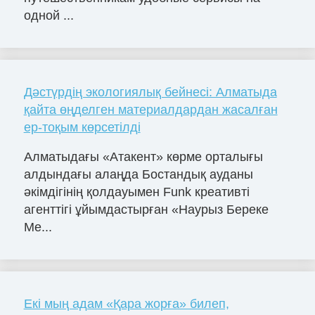
одной ...
Дәстүрдің экологиялық бейнесі: Алматыда
қайта өңделген материалдардан жасалған
ер-тоқым көрсетілді
Алматыдағы «Атакент» көрме орталығы
алдындағы алаңда Бостандық ауданы
әкімдігінің қолдауымен Funk креативті
агенттігі ұйымдастырған «Наурыз Береке
Ме...
Екі мың адам «Қара жорға» билеп,