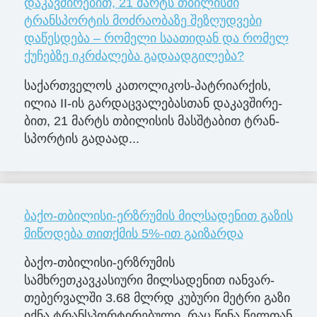
დაკავშირებით, 21 მარტს თბილისში
ტრანსპორტის მოძრაობაზე შეზღუდვები
დაწესდება – რომელი საათიდან და რომელ
ქუჩებზე იკრძალება გადაადგილება?
სა­ქარ­თვე­ლოს კა­თო­ლი­კოს-პატ­რი­არ­ქის,
ილია II-ის გარ­დაც­ვა­ლე­ბას­თან და­კავ­ში­რე­
ბით, 21 მარტს თბი­ლი­სის მას­შტა­ბით ტრან­
სპორ­ტის გა­და­ად­...
ბაქო-თბილისი-ერზრუმის მილსადენით გაზის
მიწოდება თითქმის 5%-ით გაიზარდა
ბაქო-თბილისი-ერზრუმის
სამხრეთკავკასიური მილსადენით იანვარ-
თებერვალში 3.68 მლრდ კუბური მეტრი გაზი
იქნა ტრანსპორტირებული, რაც წინა წელთან