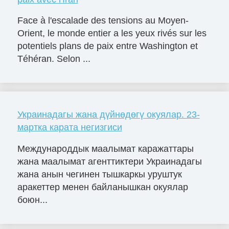
Face à l'escalade des tensions au Moyen-
Orient, le monde entier a les yeux rivés sur les
potentiels plans de paix entre Washington et
Téhéran. Selon ...
Украинадагы жана дүйнөдөгү окуялар. 23-
мартка карата негизгиси
Международдык маалымат каражаттары
жана маалымат агенттиктери Украинадагы
жана анын чегинен тышкаркы уруштук
аракеттер менен байланышкан окуялар
боюн...