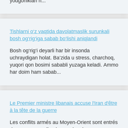
yodgorliklari h...
Tishlarni o‘z vaqtida davolatmaslik surunkali
bosh og‘rig‘iga sabab bo‘lishi aniqlandi
Bosh og‘rig‘i deyarli har bir insonda
uchraydigan holat. Ba’zida u stress, charchoq,
yuqori qon bosimi sababli yuzaga keladi. Ammo
har doim ham sabab...
Le Premier ministre libanais accuse l'Iran d'être
à la tête de la guerre
Les conflits armés au Moyen-Orient sont entrés