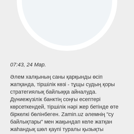
07:43, 24 Мар.
Әлем халқының саны қарқынды өсіп
жатқанда, тіршілік көзі - тұщы судың қоры
стратегиялық байлыққа айналуда.
Дүниежүзілік банктің соңғы есептері
көрсеткендей, тіршілік нәрі жер бетінде өте
біркелкі бөлінбеген. Zamin.uz әлемнің "су
байлықтары" мен жақындап келе жатқан
жаһандық шөл қаупі туралы қызықты