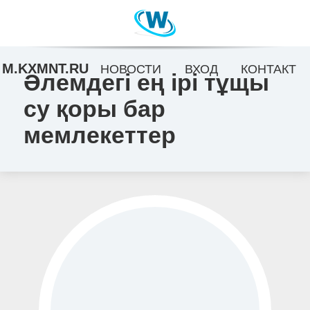
M.KXMNT.RU
НОВОСТИ
ВХОД
КОНТАКТ
Әлемдегі ең ірі тұщы
су қоры бар
мемлекеттер