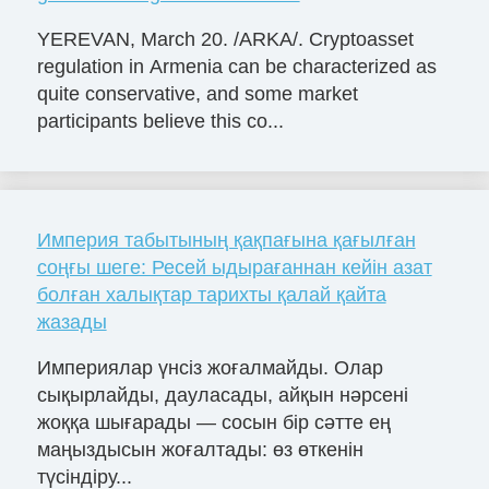
YEREVAN, March 20. /ARKA/. Cryptoasset
regulation in Armenia can be characterized as
quite conservative, and some market
participants believe this co...
Империя табытының қақпағына қағылған
соңғы шеге: Ресей ыдырағаннан кейін азат
болған халықтар тарихты қалай қайта
жазады
Империялар үнсіз жоғалмайды. Олар
сықырлайды, дауласады, айқын нәрсені
жоққа шығарады — сосын бір сәтте ең
маңыздысын жоғалтады: өз өткенін
түсіндіру...