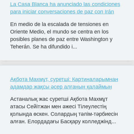
La Casa Blanca ha anunciado las condiciones
para iniciar conversaciones de paz con Irán
En medio de la escalada de tensiones en
Oriente Medio, el mundo se centra en los
posibles planes de paz entre Washington y
Teherán. Se ha difundido i...
Ақбота Махмұт, суретші: Картиналарымнан
адамдар жақсы әсер алғанын қалаймын
Астаналық жас суретші Ақбота Махмұт
атасы Сейітжан мен әжесі Тілеулестің
қолында өскен. Солардың тәлім-тәрбиесін
алған. Елордадағы Басқару колледжінд...