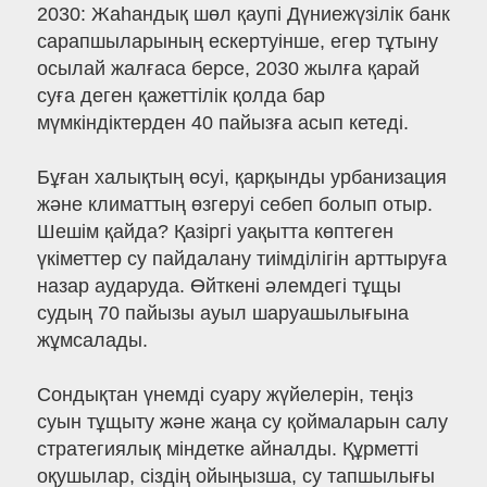
2030: Жаһандық шөл қаупі Дүниежүзілік банк
сарапшыларының ескертуінше, егер тұтыну
осылай жалғаса берсе, 2030 жылға қарай
суға деген қажеттілік қолда бар
мүмкіндіктерден 40 пайызға асып кетеді.
Бұған халықтың өсуі, қарқынды урбанизация
және климаттың өзгеруі себеп болып отыр.
Шешім қайда? Қазіргі уақытта көптеген
үкіметтер су пайдалану тиімділігін арттыруға
назар аударуда. Өйткені әлемдегі тұщы
судың 70 пайызы ауыл шаруашылығына
жұмсалады.
Сондықтан үнемді суару жүйелерін, теңіз
суын тұщыту және жаңа су қоймаларын салу
стратегиялық міндетке айналды. Құрметті
оқушылар, сіздің ойыңызша, су тапшылығы