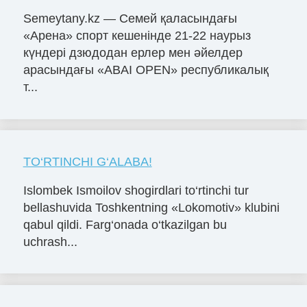
Semeytany.kz — Семей қаласындағы
«Арена» спорт кешенінде 21-22 наурыз
күндері дзюдодан ерлер мен әйелдер
арасындағы «ABAI OPEN» республикалық
т...
TO‘RTINCHI G‘ALABA!
Islombek Ismoilov shogirdlari to‘rtinchi tur
bellashuvida Toshkentning «Lokomotiv» klubini
qabul qildi. Farg‘onada o‘tkazilgan bu
uchrash...