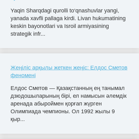
Yaqin Sharqdagi qurolli to‘qnashuvlar yangi,
yanada xavfli pallaga kirdi. Livan hukumatining
keskin bayonotlari va Isroil armiyasining
strategik infr...
Жеңіліс арқылы жеткен жеңіс: Елдос Сметов
феномені
Елдос Сметов — Қазақстанның ең танымал
дзюдошыларының бірі, ел намысын әлемдік
аренада абыроймен қорғап жүрген
Олимпиада чемпионы. Ол 1992 жылы 9
қыр...