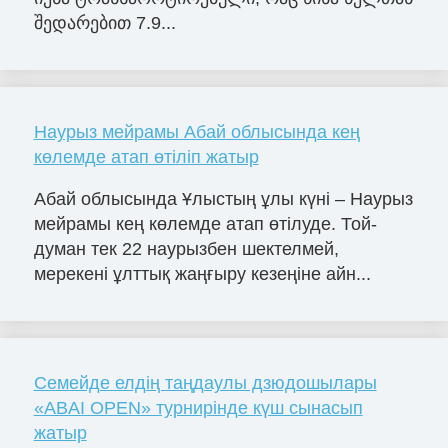
შედარებით 7.9...
Наурыз мейрамы Абай облысында кең
көлемде атап өтіліп жатыр
Абай облысында Ұлыстың ұлы күні – Наурыз
мейрамы кең көлемде атап өтілуде. Той-
думан тек 22 наурызбен шектелмей,
мерекені ұлттық жаңғыру кезеңіне айн...
Семейде елдің таңдаулы дзюдошылары
«ABAI OPEN» турнирінде күш сынасып
жатыр