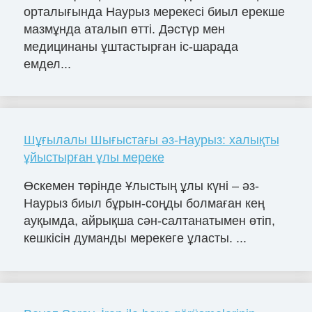
орталығында Наурыз мерекесі биыл ерекше
мазмұнда аталып өтті. Дәстүр мен
медицинаны ұштастырған іс-шарада
емдел...
Шұғылалы Шығыстағы әз-Наурыз: халықты
ұйыстырған ұлы мереке
Өскемен төрінде Ұлыстың ұлы күні – әз-
Наурыз биыл бұрын-соңды болмаған кең
ауқымда, айрықша сән-салтанатымен өтіп,
кешкісін думанды мерекеге ұласты. ...