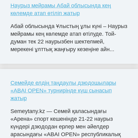
Наурыз мейрамы Абай облысында кең
көлемде атап өтіліп жатыр
Абай облысында Ұлыстың ұлы күні – Наурыз
мейрамы кең көлемде атап өтілуде. Той-
думан тек 22 наурызбен шектелмей,
мерекені ұлттық жаңғыру кезеңіне айн...
Семейде елдің таңдаулы дзюдошылары
«ABAI OPEN» турнирінде күш сынасып
жатыр
Semeytany.kz — Семей қаласындағы
«Арена» спорт кешенінде 21-22 наурыз
күндері дзюдодан ерлер мен әйелдер
арасындағы «ABAI OPEN» республикалық