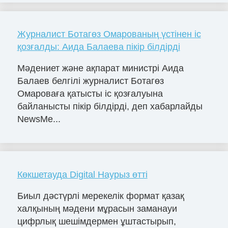
Журналист Ботагөз Омарованың үстінен іс
қозғалды: Аида Балаева пікір білдірді
Мәдениет және ақпарат министрі Аида
Балаев белгілі журналист Ботагөз
Омароваға қатысты іс қозғалуына
байланысты пікір білдірді, деп хабарлайды
NewsMe...
Көкшетауда Digital Наурыз өтті
Биыл дәстүрлі мерекелік формат қазақ
халқының мәдени мұрасын заманауи
цифрлық шешімдермен ұштастырып,