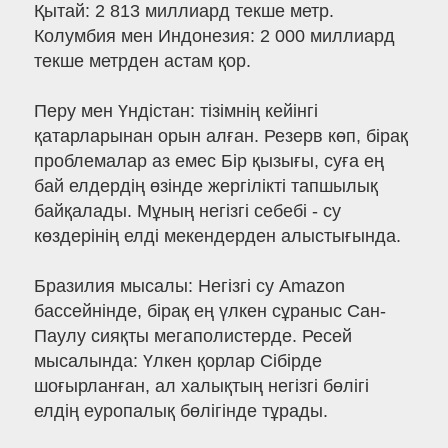
Қытай: 2 813 миллиард текше метр.
Колумбия мен Индонезия: 2 000 миллиард
текше метрден астам қор.
Перу мен Үндістан: тізімнің кейінгі
қатарларынан орын алған. Резерв көп, бірақ
проблемалар аз емес Бір қызығы, суға ең
бай елдердің өзінде жергілікті тапшылық
байқалады. Мұның негізгі себебі - су
көздерінің елді мекендерден алыстығында.
Бразилия мысалы: Негізгі су Amazon
бассейнінде, бірақ ең үлкен сұраныс Сан-
Паулу сияқты мегаполистерде. Ресей
мысалында: Үлкен қорлар Сібірде
шоғырланған, ал халықтың негізгі бөлігі
елдің еуропалық бөлігінде тұрады.