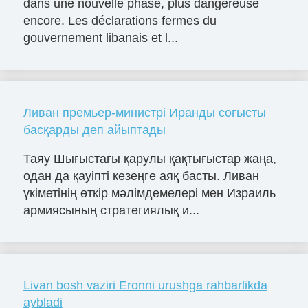
dans une nouvelle phase, plus dangereuse
encore. Les déclarations fermes du
gouvernement libanais et l...
Ливан премьер-министрі Иранды соғысты
басқарды деп айыптады
Таяу Шығыстағы қарулы қақтығыстар жаңа,
одан да қауіпті кезеңге аяқ басты. Ливан
үкіметінің өткір мәлімдемелері мен Израиль
армиясының стратегиялық и...
Livan bosh vaziri Eronni urushga rahbarlikda
aybladi