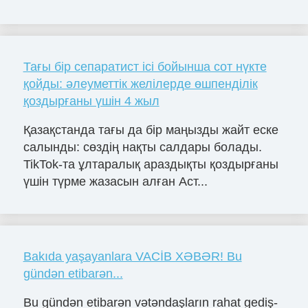
Тағы бір сепаратист ісі бойынша сот нүкте
қойды: әлеуметтік желілерде өшпенділік
қоздырғаны үшін 4 жыл
Қазақстанда тағы да бір маңызды жайт еске
салынды: сөздің нақты салдары болады.
TikTok-та ұлтаралық араздықты қоздырғаны
үшін түрме жазасын алған Аст...
Bakıda yaşayanlara VACİB XƏBƏR! Bu
gündən etibarən...
Bu gündən etibarən vətəndaşların rahat gediş-