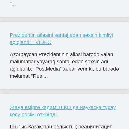
т...
Prezidentin ailəsini şantaj edən şəxsin kimliyi
açıqlandı - VIDEO
Azərbaycan Prezidentinin ailəsi barədə yalan
məlumatlar yayaraq şantaj edən şəxsin adı
açıqlanıb. “PostMedia” xəbər verir ki, bu barədə
məlumat “Real...
Жаңа өмірге қадам: ШҚО-да науқасқа тұсау
кесу рәсімі өткізілді
Шығыс Қазақстан облыстық реабилитация