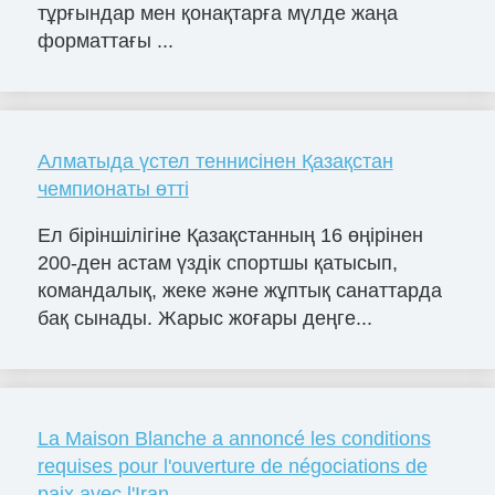
тұрғындар мен қонақтарға мүлде жаңа
форматтағы ...
Алматыда үстел теннисінен Қазақстан
чемпионаты өтті
Ел біріншілігіне Қазақстанның 16 өңірінен
200-ден астам үздік спортшы қатысып,
командалық, жеке және жұптық санаттарда
бақ сынады. Жарыс жоғары деңге...
La Maison Blanche a annoncé les conditions
requises pour l'ouverture de négociations de
paix avec l'Iran