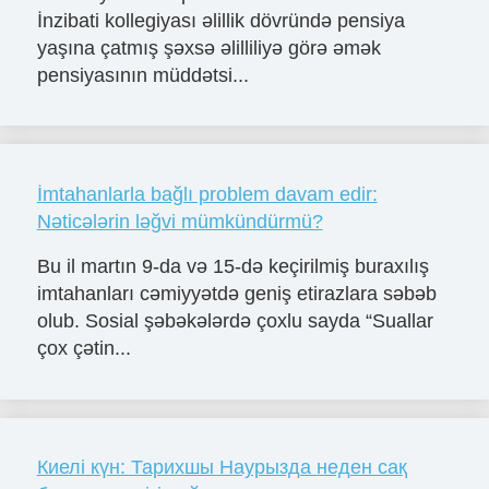
İnzibati kollegiyası əlillik dövründə pensiya
yaşına çatmış şəxsə əlilliliyə görə əmək
pensiyasının müddətsi...
İmtahanlarla bağlı problem davam edir:
Nəticələrin ləğvi mümkündürmü?
Bu il martın 9-da və 15-də keçirilmiş buraxılış
imtahanları cəmiyyətdə geniş etirazlara səbəb
olub. Sosial şəbəkələrdə çoxlu sayda “Suallar
çox çətin...
Киелі күн: Тарихшы Наурызда неден сақ