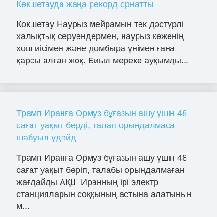
Көкшетауда жаңа рекорд орнатты
Кокшетау Наурыз мейрамын тек дәстүрлі
халықтық серуендермен, наурыз көженің
хош иісімен және домбыра үнімен ғана
қарсы алған жоқ. Биыл мереке ауқымды...
Трамп Иранға Ормуз бұғазын ашу үшін 48
сағат уақыт берді, талап орындалмаса
шабуыл үдейді
Трамп Иранға Ормуз бұғазын ашу үшін 48
сағат уақыт беріп, талабы орындалмаған
жағдайды АҚШ Иранның ірі электр
станцияларын соққының астына алатынын
м...