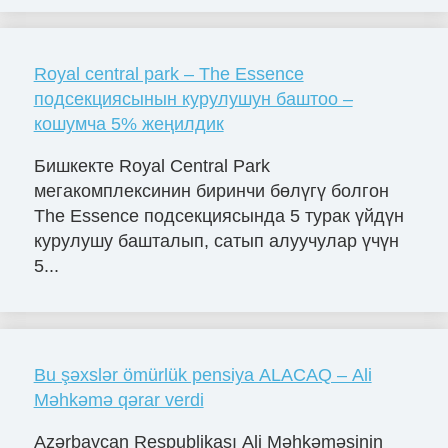
Royal central park – The Essence
подсекциясынын курулушун баштоо –
кошумча 5% жеңилдик
Бишкекте Royal Central Park
мегакомплексинин биринчи бөлүгү болгон
The Essence подсекциясында 5 турак үйдүн
курулушу башталып, сатып алуучулар үчүн
5...
Bu şəxslər ömürlük pensiya ALACAQ – Ali
Məhkəmə qərar verdi
Azərbaycan Respublikası Ali Məhkəməsinin