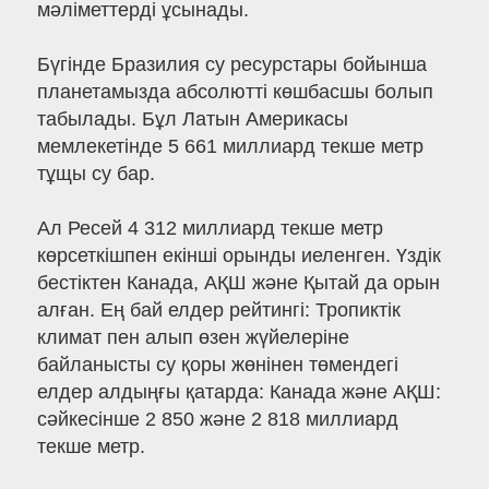
мәліметтерді ұсынады.
Бүгінде Бразилия су ресурстары бойынша
планетамызда абсолютті көшбасшы болып
табылады. Бұл Латын Америкасы
мемлекетінде 5 661 миллиард текше метр
тұщы су бар.
Ал Ресей 4 312 миллиард текше метр
көрсеткішпен екінші орынды иеленген. Үздік
бестіктен Канада, АҚШ және Қытай да орын
алған. Ең бай елдер рейтингі: Тропиктік
климат пен алып өзен жүйелеріне
байланысты су қоры жөнінен төмендегі
елдер алдыңғы қатарда: Канада және АҚШ:
сәйкесінше 2 850 және 2 818 миллиард
текше метр.