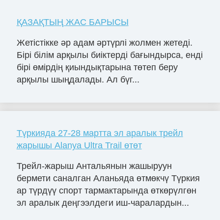
ҚАЗАҚТЫҢ ЖАС БАРЫСЫ
Жетістікке әр адам әртүрлі жолмен жетеді.
Бірі білім арқылы биіктерді бағындырса, енді
бірі өмірдің қиындықтарына төтеп беру
арқылы шыңдалады. Ал бүг...
Түркияда 27-28 мартта эл аралык трейл
жарышы Alanya Ultra Trail өтөт
Трейл-жарыш Антальянын жашыруун
бермети саналган Аланьяда өтмөкчү Түркия
ар түрдүү спорт тармактарында өткөрүлгөн
эл аралык деңгээлдеги иш-чаралардын...