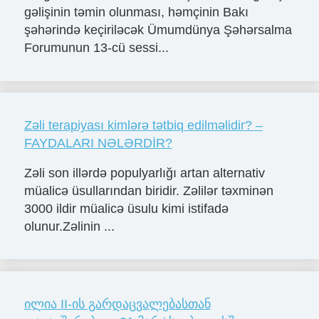
gəlişinin təmin olunması, həmçinin Bakı
şəhərində keçiriləcək Ümumdünya Şəhərsalma
Forumunun 13-cü sessi...
Zəli terapiyası kimlərə tətbiq edilməlidir? –
FAYDALARI NƏLƏRDİR?
Zəli son illərdə populyarlığı artan alternativ
müalicə üsullarından biridir. Zəlilər təxminən
3000 ildir müalicə üsulu kimi istifadə
olunur.Zəlinin ...
ილია II-ის გარდაცვალებასთან