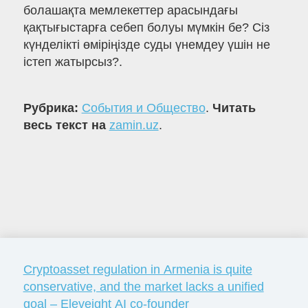
болашақта мемлекеттер арасындағы
қақтығыстарға себеп болуы мүмкін бе? Сіз
күнделікті өміріңізде суды үнемдеу үшін не
істеп жатырсыз?.
Рубрика:
События и Общество
.
Читать
весь текст на
zamin.uz
.
Cryptoasset regulation in Armenia is quite
conservative, and the market lacks a unified
goal – Eleveight AI co-founder