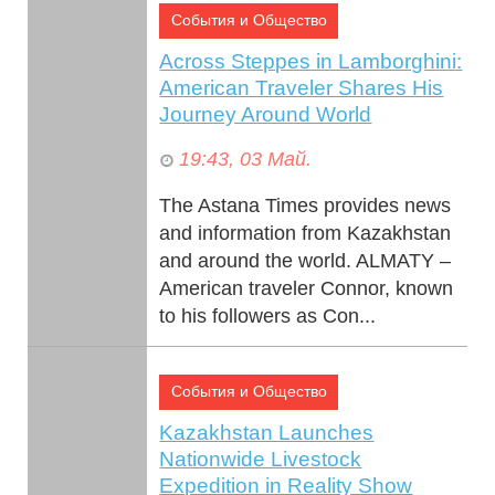
События и Общество
Across Steppes in Lamborghini:
American Traveler Shares His
Journey Around World
19:43, 03 Май.
The Astana Times provides news
and information from Kazakhstan
and around the world. ALMATY –
American traveler Connor, known
to his followers as Con...
События и Общество
Kazakhstan Launches
Nationwide Livestock
Expedition in Reality Show