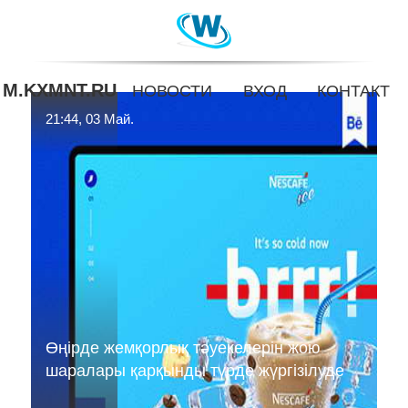
M.KXMNT.RU
НОВОСТИ
ВХОД
КОНТАКТ
21:44, 03 Май.
Өңірде жемқорлық тәуекелерін жою
шаралары қарқынды түрде жүргізілуде