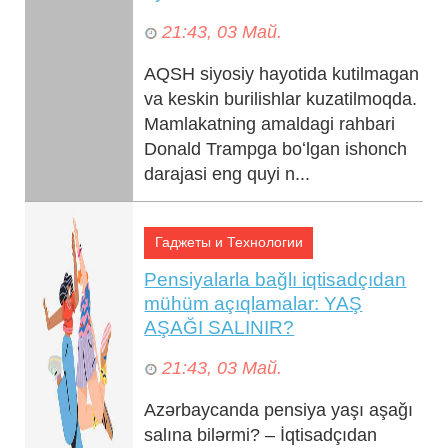
21:43, 03 Май.
AQSH siyosiy hayotida kutilmagan
va keskin burilishlar kuzatilmoqda.
Mamlakatning amaldagi rahbari
Donald Trampga boʻlgan ishonch
darajasi eng quyi n...
Гаджеты и Технологии
Pensiyalarla bağlı iqtisadçıdan
mühüm açıqlamalar: YAŞ
AŞAĞI SALINIR?
21:43, 03 Май.
Azərbaycanda pensiya yaşı aşağı
salına bilərmi? – İqtisadçıdan