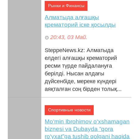
Рынки и Финансы
Алматыда алғашқы
крематорий іске қосылды
20:43, 03 Май.
SteppeNews.kz: Алматыда
елдегі алғашқы крематорий
ресми түрде пайдалануға
берілді. Нысан алдағы
дүйсенбіде, мереке күндері
аяқталған соң бірден толық...
Спортивные новости
Mo‘min Ibrohimov o‘xshamagan
biznesi va Dubayda “qora
ro‘yxat”ga tushib qolgani haqida