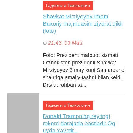
Гаджеты и Технологии
Shavkat Mirziyoyev Imom
Buxoriy majmuasini ziyorat qildi
(foto)
21:43, 03 Май.
Foto: Prezident matbuot xizmati
Oʻzbekiston prezidenti Shavkat
Mirziyoyev 3 may kuni Samarqand
shahriga amaliy tashrif bilan keldi.
Davlat rahbari ta...
Гаджеты и Технологии
Donald Trampning reytingi
rekord darajada pastladi: Oq
uyda xavotir...