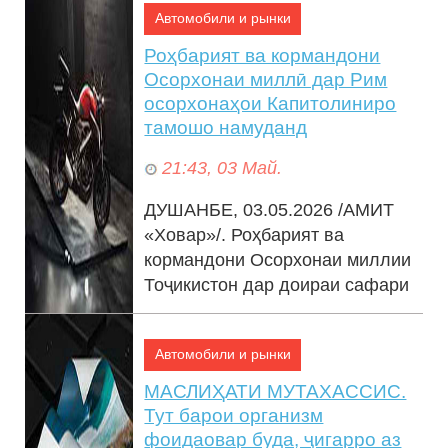
Автомобили и рынки
Роҳбарият ва кормандони
Осорхонаи миллӣ дар Рим
осорхонаҳои Капитолиниро
тамошо намуданд
21:43, 03 Май.
ДУШАНБЕ, 03.05.2026 /АМИТ
«Ховар»/. Роҳбарият ва
кормандони Осорхонаи миллии
Тоҷикистон дар доираи сафари
хизматӣ ба Италия осорхонаҳои
Капитолиниро ...
Автомобили и рынки
МАСЛИҲАТИ МУТАХАССИС.
Тут барои организм
фоидаовар буда, ҷигарро аз