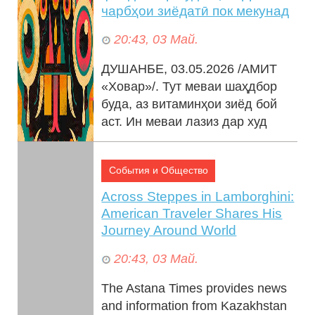
чарбҳои зиёдатӣ пок мекунад
20:43, 03 Май.
ДУШАНБЕ, 03.05.2026 /АМИТ
«Ховар»/. Тут меваи шаҳдбор
буда, аз витаминҳои зиёд бой
аст. Ин меваи лазиз дар худ
калсий, магний, оҳан ва дигар
элементҳ...
События и Общество
Across Steppes in Lamborghini:
American Traveler Shares His
Journey Around World
20:43, 03 Май.
The Astana Times provides news
and information from Kazakhstan