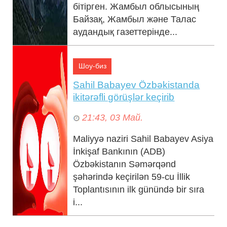
бітірген. Жамбыл облысының
Байзақ, Жамбыл және Талас
21:43, 03 Май.
аудандық газеттерінде...
Шоу-биз
Sahil Babayev Özbəkistanda
ikitərəfli görüşlər keçirib
21:43, 03 Май.
Maliyyə naziri Sahil Babayev Asiya
Donald Trump's rating hits record low:
İnkişaf Bankının (ADB)
Concern in the White House
Özbəkistanın Səmərqənd
şəhərində keçirilən 59-cu İllik
Toplantısının ilk günündə bir sıra
i...