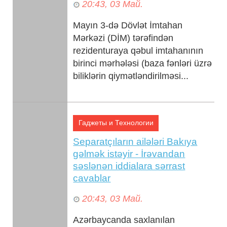
20:43, 03 Май.
Mayın 3-də Dövlət İmtahan
Mərkəzi (DİM) tərəfindən
rezidenturaya qəbul imtahanının
birinci mərhələsi (baza fənləri üzrə
biliklərin qiymətləndirilməsi...
Гаджеты и Технологии
Separatçıların ailələri Bakıya
gəlmək istəyir - İrəvandan
səslənən iddialara sərrast
cavablar
20:43, 03 Май.
Azərbaycanda saxlanılan