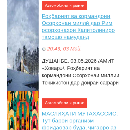
Автомобили и рынки
Роҳбарият ва кормандони
Осорхонаи миллӣ дар Рим
осорхонаҳои Капитолиниро
тамошо намуданд
20:43, 03 Май.
ДУШАНБЕ, 03.05.2026 /АМИТ
«Ховар»/. Роҳбарият ва
кормандони Осорхонаи миллии
Тоҷикистон дар доираи сафари
хизматӣ ба Италия осорхонаҳои
Капитолиниро ...
Автомобили и рынки
МАСЛИҲАТИ МУТАХАССИС.
Тут барои организм
фоидаовар буда, ҷигарро аз