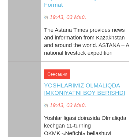
Format
19:43, 03 Май.
The Astana Times provides news
and information from Kazakhstan
and around the world. ASTANA – A
national livestock expedition
kicked off from Astana ...
Сенсации
YOSHLARIMIZ OLMALIQDA
IMKONIYATNI BOY BERISHDI
19:43, 03 Май.
Yoshlar ligasi doirasida Olmaliqda
kechgan 11-turning
OKMK-«Neftchi» bellashuvi