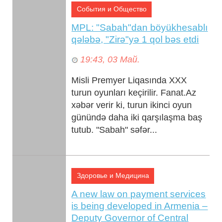
События и Общество
MPL: "Sabah"dan böyükhesablı
qələbə, "Zirə"yə 1 qol bəs etdi
19:43, 03 Май.
Misli Premyer Liqasında XXX
turun oyunları keçirilir. Fanat.Az
xəbər verir ki, turun ikinci oyun
günündə daha iki qarşılaşma baş
tutub. "Sabah" səfər...
Здоровье и Медицина
A new law on payment services
is being developed in Armenia –
Deputy Governor of Central