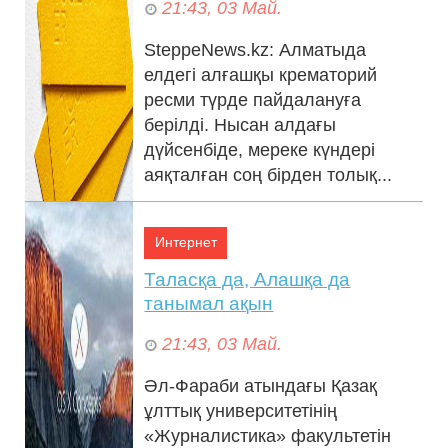
21:43, 03 Май.
SteppeNews.kz: Алматыда
елдегі алғашқы крематорий
21:43, 03 Май.
ресми түрде пайдалануға
берілді. Нысан алдағы
дүйсенбіде, мереке күндері
аяқталған соң бірден толық...
Интернет
Таласқа да, Алашқа да
танымал ақын
Shavkat Mirziyoyev visited the Imam Bukhari
21:43, 03 Май.
complex (photo)
Әл-Фараби атындағы Қазақ
ұлттық университетінің
«Журналистика» факультетін