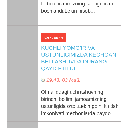
futbolchilarimizning faolligi bilan
boshlandi.Lekin hisob...
Сенсации
KUCHLI YOMGʻIR VA
USTUNLIGIMIZDA KECHGAN
BELLASHUVDA DURANG
QAYD ETILDI
19:43, 03 Май.
Olmaliqdagi uchrashuvning
birinchi bo‘limi jamoamizning
ustunligida o‘tdi.Lekin golni kiritish
imkoniyati mezbonlarda paydo
bo‘ldi.Chap qanotdan jari...