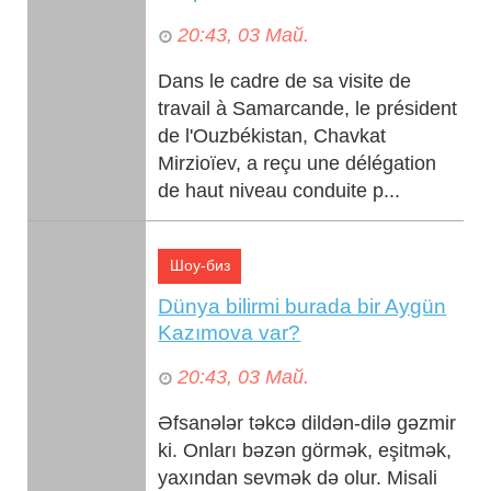
20:43, 03 Май.
Dans le cadre de sa visite de
travail à Samarcande, le président
de l'Ouzbékistan, Chavkat
Mirzioïev, a reçu une délégation
de haut niveau conduite p...
Шоу-биз
Dünya bilirmi burada bir Aygün
Kazımova var?
20:43, 03 Май.
Əfsanələr təkcə dildən-dilə gəzmir
ki. Onları bəzən görmək, eşitmək,
yaxından sevmək də olur. Misali