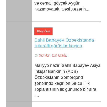
və cəmali göyçək Aygün
Kazımovatək. Səsi Xəzərin...
Шоу-биз
Sahil Babayev Özbəkistanda
ikitərəfli görüşlər keçirib
20:43, 03 Май.
Maliyyə naziri Sahil Babayev Asiya
İnkişaf Bankının (ADB)
Özbəkistanın Səmərqənd
şəhərində keçirilən 59-cu İllik
Toplantısının ilk günündə bir sıra
i...