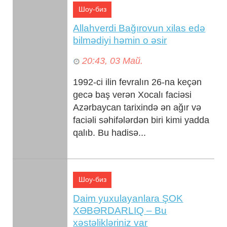
Шоу-биз
Allahverdi Bağırovun xilas edə
bilmədiyi həmin o əsir
20:43, 03 Май.
1992-ci ilin fevralın 26-na keçən
gecə baş verən Xocalı faciəsi
Azərbaycan tarixində ən ağır və
faciəli səhifələrdən biri kimi yadda
qalıb. Bu hadisə...
Шоу-биз
Daim yuxulayanlara ŞOK
XƏBƏRDARLIQ – Bu
xəstəlikləriniz var