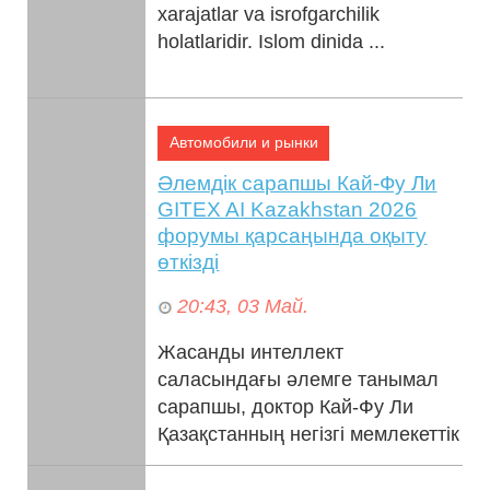
xarajatlar va isrofgarchilik
holatlaridir. Islom dinida ...
Автомобили и рынки
Әлемдік сарапшы Кай-Фу Ли
GITEX AI Kazakhstan 2026
форумы қарсаңында оқыту
өткізді
20:43, 03 Май.
Жасанды интеллект
саласындағы әлемге танымал
сарапшы, доктор Кай-Фу Ли
Қазақстанның негізгі мемлекеттік
органдары мен
квазимемлекеттік сектор