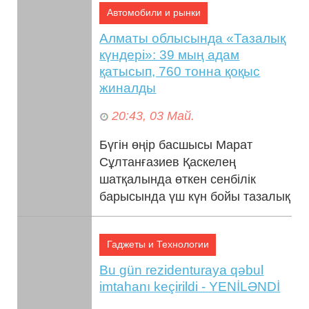
Автомобили и рынки
басшыла...
Алматы облысында «Тазалық
күндері»: 39 мың адам
қатысып, 760 тонна қоқыс
жиналды
20:43, 03 Май.
Бүгін өңір басшысы Марат
Сұлтанғазиев Қаскелең
шатқалында өткен сенбілік
барысында үш күн бойы тазалық
жұмыстарына белсенді қатысқан
азаматтарға алғы...
Гаджеты и Технологии
Bu gün rezidenturaya qəbul
imtahanı keçirildi - YENİLƏNDİ