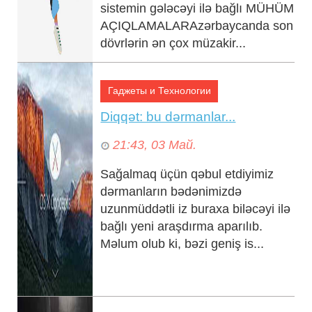
sistemin gələcəyi ilə bağlı MÜHÜM
AÇIQLAMALARAzərbaycanda son
dövrlərin ən çox müzakir...
Гаджеты и Технологии
Diqqət: bu dərmanlar...
21:43, 03 Май.
Sağalmaq üçün qəbul etdiyimiz
dərmanların bədənimizdə
uzunmüddətli iz buraxa biləcəyi ilə
bağlı yeni araşdırma aparılıb.
Məlum olub ki, bəzi geniş is...