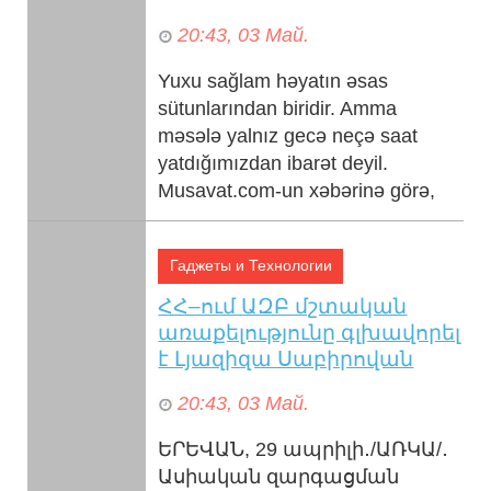
20:43, 03 Май.
Yuxu sağlam həyatın əsas
sütunlarından biridir. Amma
məsələ yalnız gecə neçə saat
yatdığımızdan ibarət deyil.
Musavat.com-un xəbərinə görə,
araşdırma...
Гаджеты и Технологии
ՀՀ–ում ԱԶԲ մշտական
առաքելությունը գլխավորել
է Լյազիզա Սաբիրովան
20:43, 03 Май.
ԵՐԵՎԱՆ, 29 ապրիլի․/ԱՌԿԱ/․
Ասիական զարգացման