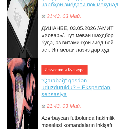
чарбҳои зиёдатӣ пок мекунад
21:43, 03 Май.
ДУШАНБЕ, 03.05.2026 /АМИТ
«Ховар»/. Тут меваи шаҳдбор
буда, аз витаминҳои зиёд бой
аст. Ин меваи лазиз дар худ
калсий, магний, оҳан ва дигар
элементҳ...
Искусство и Культура
“Qarabağ” qəsdən
uduzduruldu? – Ekspertdən
sensasiya
21:43, 03 Май.
Azərbaycan futbolunda hakimlik
məsələsi komandaların inkişafı