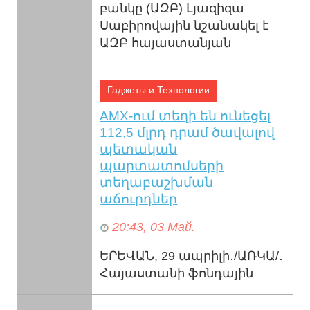
բանկը (ԱԶԲ) Լյազիզա
Սաբիրովային նշանակել է
ԱԶԲ հայաստանյան
մշտական առաքելության
նոր տնօրեն։ Նա կղեկավարի
Гаджеты и Технологии
...
AMX-ում տեղի են ունեցել
112,5 մլրդ դրամ ծավալով
պետական
պարտատոմսերի
տեղաբաշխման
աճուրդներ
20:43, 03 Май.
ԵՐԵՎԱՆ, 29 ապրիլի․/ԱՌԿԱ/․
Հայաստանի ֆոնդային
բորսայում ապրիլի 29-ին
տեղի է ունեցել ավելի քան