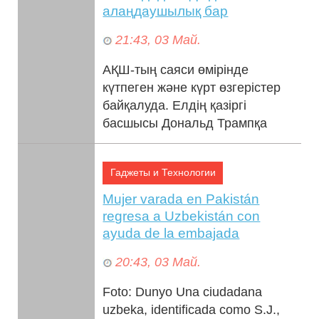
ყოფნის მაქსიმალური ვად...
алаңдаушылық бар
21:43, 03 Май.
АҚШ-тың саяси өмірінде
күтпеген және күрт өзгерістер
байқалуда. Елдің қазіргі
басшысы Дональд Трампқа
деген сенім деңгейінің ең
төменгі нүктеге жетке...
Гаджеты и Технологии
Mujer varada en Pakistán
regresa a Uzbekistán con
ayuda de la embajada
20:43, 03 Май.
Foto: Dunyo Una ciudadana
uzbeka, identificada como S.J.,