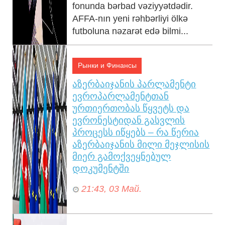
fonunda bərbad vəziyyətdədir.
AFFA-nın yeni rəhbərliyi ölkə
futboluna nəzarət edə bilmi...
Рынки и Финансы
აზერბაიჯანის პარლამენტი
ევროპარლამენტთან
ურთიერთობას წყვეტს და
ევრონესტიდან გასვლის
პროცესს იწყებს – რა წერია
აზერბაიჯანის მილი მეჯლისის
მიერ გამოქვეყნებულ
დოკუმენტში
21:43, 03 Май.
აზერ­ბა­ი­ჯა­ნის მილი მე­ჯლის­მა
“ევ­რო­პარ­ლა­მენ­ტის აზერ­ბა­ი­ჯა­