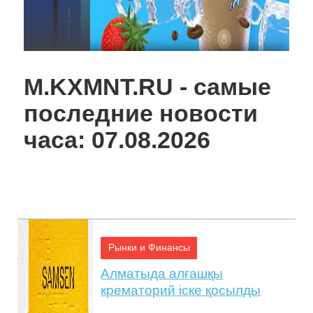
21:43, 03 Май.
M.KXMNT.RU - самые
последние новости
часа: 07.08.2026
Әр азамат үшін маңызды сәт
Рынки и Финансы
Алматыда алғашқы
крематорий іске қосылды