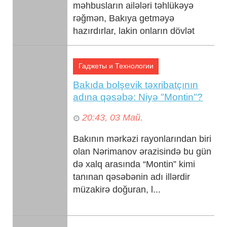
məhbusların ailələri təhlükəyə
rəğmən, Bakıya getməyə
hazırdırlar, lakin onların dövlət
dəstəyinə və zəmanətinə
ehtiyacları v...
Гаджеты и Технологии
Bakıda bolşevik təxribatçının
adına qəsəbə: Niyə "Montin"?
20:43, 03 Май.
Bakının mərkəzi rayonlarından biri
olan Nərimanov ərazisində bu gün
də xalq arasında “Montin” kimi
tanınan qəsəbənin adı illərdir
müzakirə doğuran, l...