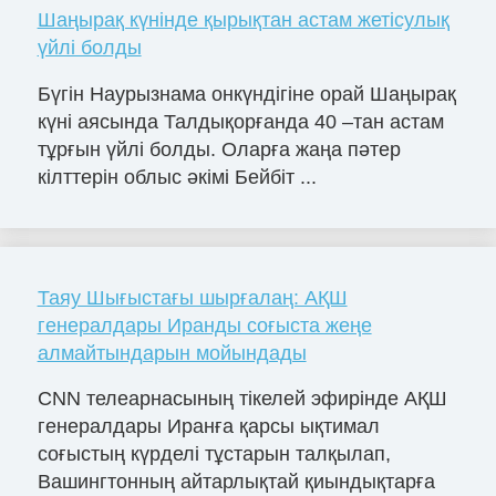
Шаңырақ күнінде қырықтан астам жетісулық
үйлі болды
Бүгін Наурызнама онкүндігіне орай Шаңырақ
күні аясында Талдықорғанда 40 –тан астам
тұрғын үйлі болды. Оларға жаңа пәтер
кілттерін облыс әкімі Бейбіт ...
Таяу Шығыстағы шырғалаң: АҚШ
генералдары Иранды соғыста жеңе
алмайтындарын мойындады
CNN телеарнасының тікелей эфирінде АҚШ
генералдары Иранға қарсы ықтимал
соғыстың күрделі тұстарын талқылап,
Вашингтонның айтарлықтай қиындықтарға