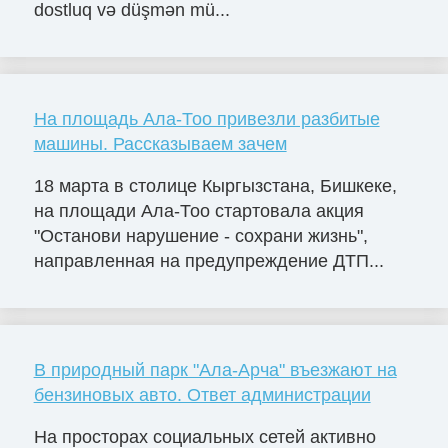
dostluq və düşmən mü...
На площадь Ала-Тоо привезли разбитые
машины. Рассказываем зачем
18 марта в столице Кыргызстана, Бишкеке,
на площади Ала-Тоо стартовала акция
"Останови нарушение - сохрани жизнь",
направленная на предупреждение ДТП...
В природный парк "Ала-Арча" въезжают на
бензиновых авто. Ответ администрации
На просторах социальных сетей активно