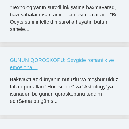
"Texnologiyanın sürətli inkişafına baxmayaraq,
bəzi sahələr insan amilindən asılı qalacaq..."Bill
Qeyts süni intellektin sürətlə həyatın bütün
sahələ...
GÜNÜN QOROSKOPU: Sevgidə romantik və
emosional...
Bakıvaxtı.az dünyanın nüfuzlu və məşhur ulduz
falları portalları "Horoscope" və "Astrology"yə
istinadən bu günün qoroskopunu təqdim
edirSəma bu gün s...