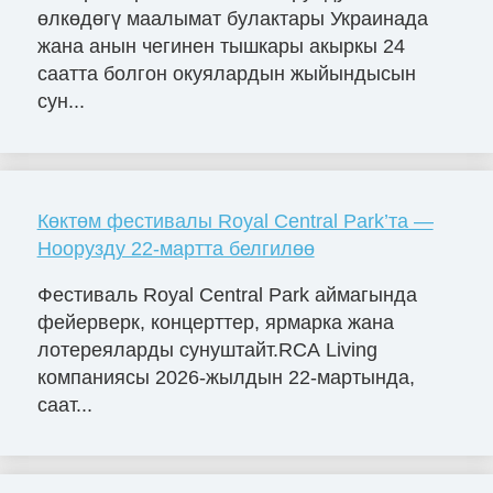
өлкөдөгү маалымат булактары Украинада
жана анын чегинен тышкары акыркы 24
саатта болгон окуялардын жыйындысын
сун...
Көктөм фестивалы Royal Central Park’та —
Ноорузду 22-мартта белгилөө
Фестиваль Royal Central Park аймагында
фейерверк, концерттер, ярмарка жана
лотереяларды сунуштайт.RCA Living
компаниясы 2026-жылдын 22-мартында,
саат...