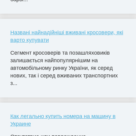
Названі найнадійніші вживані кросовери, які
варто купувати
Сегмент кросоверів та позашляховиків
залишається найпопулярнішим на
автомобільному ринку України, як серед
нових, так і серед вживаних транспортних
з...
Как легально купить номера на машину в
Украине