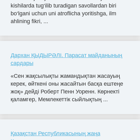
kishilarda tug‘ilib turadigan savollardan biri
bo‘lgani uchun uni atroflicha yoritishga, ilm
ahlining fikri, ...
Дархан ҚЫДЫРӘЛІ. Парасат майданының
сардары
«Сен жақсылықты жамандықтан жасауың
керек, өйткені оны жасайтын басқа ештеңе
жоқ» дейді Роберт Пенн Уоренн. Көрнекті
қаламгер, Мемлекеттік сыйлықтың ...
Қазақстан Республикасының жаңа