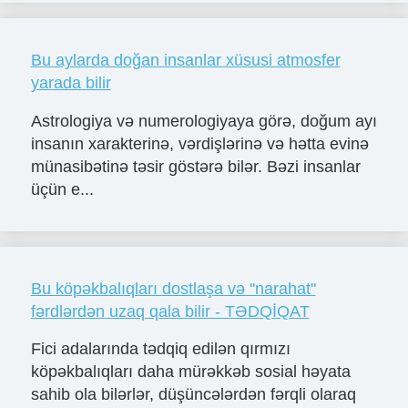
Bu aylarda doğan insanlar xüsusi atmosfer
yarada bilir
Astrologiya və numerologiyaya görə, doğum ayı
insanın xarakterinə, vərdişlərinə və hətta evinə
münasibətinə təsir göstərə bilər. Bəzi insanlar
üçün e...
Bu köpəkbalıqları dostlaşa və "narahat"
fərdlərdən uzaq qala bilir - TƏDQİQAT
Fici adalarında tədqiq edilən qırmızı
köpəkbalıqları daha mürəkkəb sosial həyata
sahib ola bilərlər, düşüncələrdən fərqli olaraq