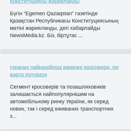
Конституциясы жарияланды
Бүгін “Egemen Qazaqstan” газетінде
Қазақстан Республикасы Конституциясының
мәтіні жарияланды, деп хабарлайды
NewsMedia.kz. Біз, біртұтас ...
Названі найнадійніші вживані кросовери, які
варто купувати
Сегмент кросоверів та позашляховиків
залишається найпопулярнішим на
автомобільному ринку України, як серед
нових, так і серед вживаних транспортних
з...