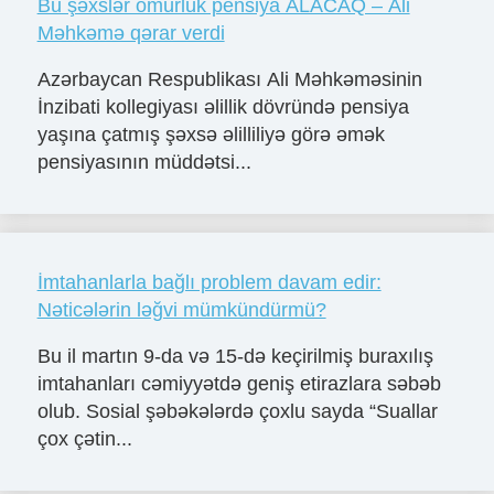
Bu şəxslər ömürlük pensiya ALACAQ – Ali
Məhkəmə qərar verdi
Azərbaycan Respublikası Ali Məhkəməsinin
İnzibati kollegiyası əlillik dövründə pensiya
yaşına çatmış şəxsə əlilliliyə görə əmək
pensiyasının müddətsi...
İmtahanlarla bağlı problem davam edir:
Nəticələrin ləğvi mümkündürmü?
Bu il martın 9-da və 15-də keçirilmiş buraxılış
imtahanları cəmiyyətdə geniş etirazlara səbəb
olub. Sosial şəbəkələrdə çoxlu sayda “Suallar
çox çətin...