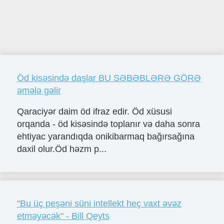
Öd kisəsində daşlar BU SƏBƏBLƏRƏ GÖRƏ
əmələ gəlir
Qaraciyər daim öd ifraz edir. Öd xüsusi
orqanda - öd kisəsində toplanır və daha sonra
ehtiyac yarandıqda onikibarmaq bağırsağına
daxil olur.Öd həzm p...
"Bu üç peşəni süni intellekt heç vaxt əvəz
etməyəcək" - Bill Qeyts