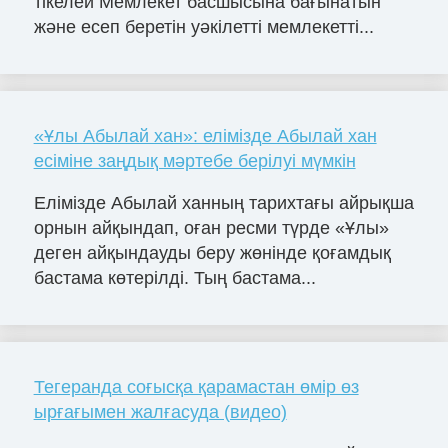
тікелей Мемлекет басшысына бағынатын
және есеп беретін уәкілетті мемлекетті...
«Ұлы Абылай хан»: елімізде Абылай хан
есіміне заңдық мәртебе берілуі мүмкін
Елімізде Абылай ханның тарихтағы айрықша
орнын айқындап, оған ресми түрде «Ұлы»
деген айқындауды беру жөнінде қоғамдық
бастама көтерілді. Тың бастама...
Тегеранда соғысқа қарамастан өмір өз
ырғағымен жалғасуда (видео)