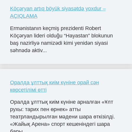
Köçəryan artıq böyük siyasətdə yoxdur –
AÇIQLAMA
Ermənistanın keçmiş prezidenti Robert
Köçəryan lideri olduğu “Hayastan” blokunun
baş nazirliyə namizədi kimi yenidən siyasi
səhnədə aktiv...
Оралда ұлттық киім күніне орай сән
көрсетілімі өтті
Оралда ұлттық киім күніне арналған «Ұлт
рухы: тарих пен өрнек» атты
театрландырылған мәдени шара өткізілді.
«Жайық Арена» спорт кешеніндегі шара
бары...