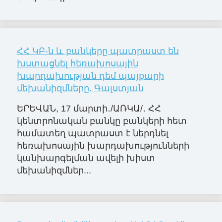
ՀՀ ԿԲ-ն և բանկերը պատրաստ են
խստացնել հեռախոսային
խարդախության դեմ պայքարի
մեխանիզմները. Գալստյան
ԵՐԵՎԱՆ, 17 մարտի․/ԱՌԿԱ/․ ՀՀ
կենտրոնական բանկը բանկերի հետ
համատեղ պատրաստ է ներդնել
հեռախոսային խարդախությունների
կանխարգելման ավելի խիստ
մեխանիզմներ...