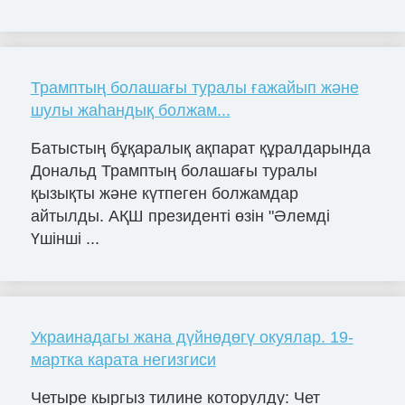
Трамптың болашағы туралы ғажайып және
шулы жаһандық болжам...
Батыстың бұқаралық ақпарат құралдарында
Дональд Трамптың болашағы туралы
қызықты және күтпеген болжамдар
айтылды. АҚШ президенті өзін "Әлемді
Үшінші ...
Украинадагы жана дүйнөдөгү окуялар. 19-
мартка карата негизгиси
Четыре кыргыз тилине которулду: Чет