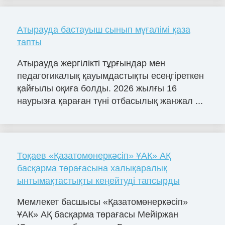
Атырауда бастауыш сынып мұғалімі қаза
тапты
Атырауда жергілікті тұрғындар мен
педагогикалық қауымдастықты есеңгіреткен
қайғылы оқиға болды. 2026 жылғы 16
наурызға қараған түні отбасылық жанжал ...
Тоқаев «Қазатомөнеркәсіп» ҰАК» АҚ
басқарма төрағасына халықаралық
ынтымақтастықты кеңейтуді тапсырды
Мемлекет басшысы «Қазатомөнеркәсіп»
ҰАК» АҚ басқарма төрағасы Мейіржан