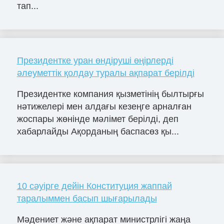
тап...
Президентке уран өндіруші өңірлерді
әлеуметтік қолдау туралы ақпарат берілді
Президентке компания қызметінің былтырғы
нәтижелері мен алдағы кезеңге арналған
жоспары жөнінде мәлімет берілді, деп
хабарлайды Ақорданың баспасөз қы...
10 сәуірге дейін Конституция жаппай
таралыммен басып шығарылады
Мәдениет және ақпарат министрлігі жаңа