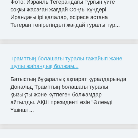
Фото: Израиль Тегерандағы тұрғын үйге
соққы жасаған жағдай Соңғы күндері
Ирандағы ірі қалалар, әсіресе астана
Тегеран төңірегіндегі жағдай туралы түр...
Трамптың болашағы туралы ғажайып және
шулы жаһандық болжам...
Батыстың бұқаралық ақпарат құралдарында
Дональд Трамптың болашағы туралы
қызықты және күтпеген болжамдар
айтылды. АҚШ президенті өзін "Әлемді
Үшінші ...