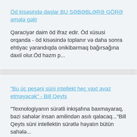
Öd kisəsində daşlar BU SƏBƏBLƏRƏ GÖRƏ
əmələ gəlir
Qaraciyər daim öd ifraz edir. Öd xüsusi
orqanda - öd kisəsində toplanır və daha sonra
ehtiyac yarandıqda onikibarmaq bağırsağına
daxil olur.Öd həzm p...
"Bu üç peşəni süni intellekt heç vaxt əvəz
etməyəcək" - Bill Qeyts
"Texnologiyanın sürətli inkişafına baxmayaraq,
bəzi sahələr insan amilindən asılı qalacaq..."Bill
Qeyts süni intellektin sürətlə həyatın bütün
sahələ...