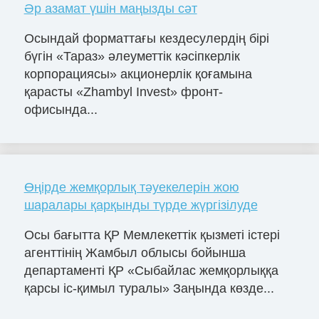
Әр азамат үшін маңызды сәт
Осындай форматтағы кездесулердің бірі
бүгін «Тараз» әлеуметтік кәсіпкерлік
корпорациясы» акционерлік қоғамына
қарасты «Zhambyl Invest» фронт-
офисында...
Өңірде жемқорлық тәуекелерін жою
шаралары қарқынды түрде жүргізілуде
Осы бағытта ҚР Мемлекеттік қызметі істері
агенттінің Жамбыл облысы бойынша
департаменті ҚР «Сыбайлас жемқорлыққа
қарсы іс-қимыл туралы» Заңында көзде...