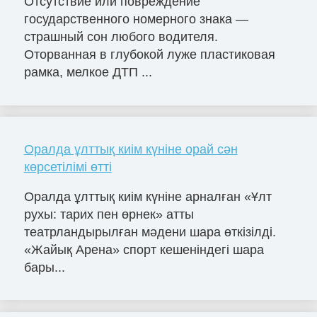
Отсутствие или повреждение
государственного номерного знака —
страшный сон любого водителя.
Оторванная в глубокой луже пластиковая
рамка, мелкое ДТП ...
Оралда ұлттық киім күніне орай сән
көрсетілімі өтті
Оралда ұлттық киім күніне арналған «Ұлт
рухы: тарих пен өрнек» атты
театрландырылған мәдени шара өткізілді.
«Жайық Арена» спорт кешеніндегі шара
бары...