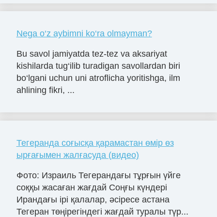
Nega o‘z aybimni ko‘ra olmayman?
Bu savol jamiyatda tez-tez va aksariyat
kishilarda tug‘ilib turadigan savollardan biri
bo‘lgani uchun uni atroflicha yoritishga, ilm
ahlining fikri, ...
Тегеранда соғысқа қарамастан өмір өз
ырғағымен жалғасуда (видео)
Фото: Израиль Тегерандағы тұрғын үйге
соққы жасаған жағдай Соңғы күндері
Ирандағы ірі қалалар, әсіресе астана
Тегеран төңірегіндегі жағдай туралы түр...