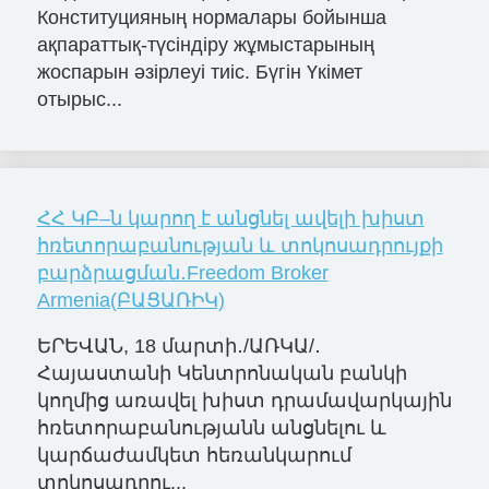
Конституцияның нормалары бойынша
ақпараттық-түсіндіру жұмыстарының
жоспарын әзірлеуі тиіс. Бүгін Үкімет
отырыс...
ՀՀ ԿԲ–ն կարող է անցնել ավելի խիստ
հռետորաբանության և տոկոսադրույքի
բարձրացման․Freedom Broker
Armenia(ԲԱՑԱՌԻԿ)
ԵՐԵՎԱՆ, 18 մարտի․/ԱՌԿԱ/․
Հայաստանի Կենտրոնական բանկի
կողմից առավել խիստ դրամավարկային
հռետորաբանությանն անցնելու և
կարճաժամկետ հեռանկարում
տոկոսադրու...