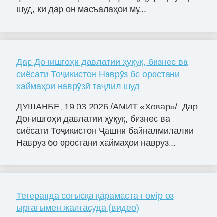
шуд, ки дар он масъалаҳои му...
Дар Донишгоҳи давлатии ҳуқуқ, бизнес ва
сиёсати Тоҷикистон Наврӯз бо оростани
хаймаҳои наврӯзӣ таҷлил шуд
ДУШАНБЕ, 19.03.2026 /АМИТ «Ховар»/. Дар
Донишгоҳи давлатии ҳуқуқ, бизнес ва
сиёсати Тоҷикистон Ҷашни байналмилалии
Наврӯз бо оростани хаймаҳои наврӯз...
Тегеранда соғысқа қарамастан өмір өз
ырғағымен жалғасуда (видео)