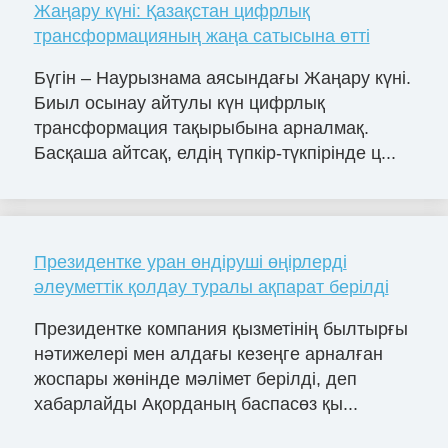
Жаңару күні: Қазақстан цифрлық
трансформацияның жаңа сатысына өтті
Бүгін – Наурызнама аясындағы Жаңару күні.
Биыл осынау айтулы күн цифрлық
трансформация тақырыбына арналмақ.
Басқаша айтсақ, елдің түпкір-түкпірінде ц...
Президентке уран өндіруші өңірлерді
әлеуметтік қолдау туралы ақпарат берілді
Президентке компания қызметінің былтырғы
нәтижелері мен алдағы кезеңге арналған
жоспары жөнінде мәлімет берілді, деп
хабарлайды Ақорданың баспасөз қы...