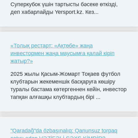
Суперкубок үшін тартысты бәсеке өткізді,
деп хабарлайды Yersport.kz. Кез...
«Толық рестарт: «Ақтөбе» жаңа
инвестормен жаңа маусымға қалай кіріп
жатыр?»
2025 жылы Қасым-Жомарт Тоқаев футбол
клубтарын жекеменшік басқаруға көшіру
туралы бастама көтергеннен кейін, инвестор
тапқан алғашқы клубтардың бірі ...
"Qaradağ"da özbaşınalıq: Qanunsuz torpaq