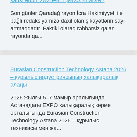
satışı edən VƏZİFƏLİ ŞƏXS KİMDİR?
Son günlər Qaradağ rayon İcra Hakimiyyəti ilə
bağlı redaksiyamıza daxil olan şikayətlərin sayı
artmaqdadır. Faktiki olaraq rəhbərsiz qalan
rayonda qa...
Eurasian Construction Technology Astana 2026
– құрылыс индустриясының халықаралық
алаңы
2026 жылғы 5–7 мамыр аралығында
Астанадағы EXPO халықаралық көрме
орталығында Eurasian Construction
Technology Astana 2026 – құрылыс
техникасы мен жа...