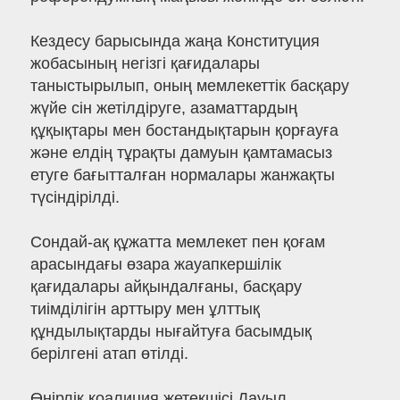
Кездесу барысында жаңа Конституция
жобасының негізгі қағидалары
таныстырылып, оның мемлекеттік басқару
жүйе сін жетілдіруге, азаматтардың
құқықтары мен бостандықтарын қорғауға
және елдің тұрақты дамуын қамтамасыз
етуге бағытталған нормалары жанжақты
түсіндірілді.
Сондай-ақ құжатта мемлекет пен қоғам
арасындағы өзара жауапкершілік
қағидалары айқындалғаны, басқару
тиімділігін арттыру мен ұлттық
құндылықтарды нығайтуға басымдық
берілгені атап өтілді.
Өңірлік коалиция жетекшісі Дауыл