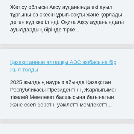
Жетісу облысы Ақсу ауданында екі ауыл
тұрғыны өз әкесін ұрып-соқты және қорлады
деген күдікке ілінді. Оқиға Ақсу ауданындағы
ауылдардың бірінде тірке...
Қазақстанның алғашқы АЭС жобасына бір
жыл толды
2025 жылдың наурыз айында Қазақстан
Республикасы Президентінің Жарлығымен
тікелей Мемлекет басшысына бағынатын
және есеп беретін уәкілетті мемлекетті...