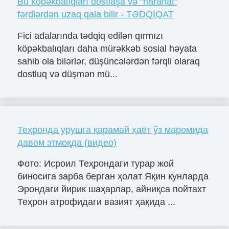
Bu köpəkbalıqları dostlaşa və "narahat"
fərdlərdən uzaq qala bilir - TƏDQİQAT
Fici adalarında tədqiq edilən qırmızı
köpəkbalıqları daha mürəkkəb sosial həyata
sahib ola bilərlər, düşüncələrdən fərqli olaraq
dostluq və düşmən mü...
Теҳронда урушга қарамай ҳаёт ўз маромида
давом этмоқда (видео)
Фото: Исроил Теҳрондаги турар жой
биносига зарба берган ҳолат Яқин кунларда
Эрондаги йирик шаҳарлар, айниқса пойтахт
Теҳрон атрофидаги вазият ҳақида ...