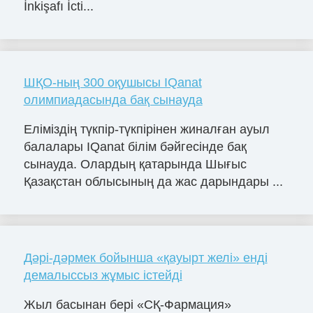
İnkişafı İcti...
ШҚО-ның 300 оқушысы IQanat
олимпиадасында бақ сынауда
Еліміздің түкпір-түкпірінен жиналған ауыл
балалары IQanat білім бәйгесінде бақ
сынауда. Олардың қатарында Шығыс
Қазақстан облысының да жас дарындары ...
Дәрі-дәрмек бойынша «қауырт желі» енді
демалыссыз жұмыс істейді
Жыл басынан бері «СҚ-Фармация»