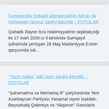
Sumqayıtda Qubadlı ictimaiyyətinin iştirakı ilə
möhtəşəm Novruz şənliyi keçirildi – FOTOLAR
Qubadlı Rayon İcra Hakimiyyətinin təşkilatçılığı
ilə 17 mart 2026-cı il tarixində Sumqayıt
şəhərində yerləşən 28 May Mədəniyyət Evinin
qarşısında xal...
“Yazın nəfəsi” adlı rəsm sərgisi keçirilib –
FOTOLAR
“Şəhərsalma və Memarlıq İli” çərçivəsində Yeni
Azərbaycan Partiyası Yasamal rayon təşkilatı,
Beynəlxalq Qalereya və “Abşeron” Gənclərin