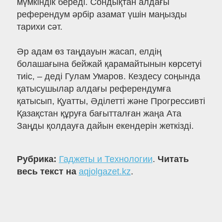
мүмкіндік береді. Сондықтан алдағы
референдум әрбір азамат үшін маңызды
тарихи сәт.
Әр адам өз таңдауын жасап, елдің
болашағына бейжай қарамайтынын көрсетуі
тиіс, – деді Гулам Умаров. Кездесу соңында
қатысушылар алдағы референдумға
қатысып, Қуатты, Әділетті және Прогрессивті
Қазақстан құруға бағытталған жаңа Ата
Заңды қолдауға дайын екендерін жеткізді.
Рубрика:
Гаджеты и Технологии
.
Читать
весь текст на
aqjolgazet.kz
.