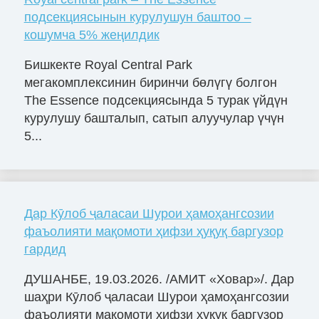
подсекциясынын курулушун баштоо –
кошумча 5% жеңилдик
Бишкекте Royal Central Park
мегакомплексинин биринчи бөлүгү болгон
The Essence подсекциясында 5 турак үйдүн
курулушу башталып, сатып алуучулар үчүн
5...
Дар Кӯлоб ҷаласаи Шурои ҳамоҳангсозии
фаъолияти мақомоти ҳифзи ҳуқуқ баргузор
гардид
ДУШАНБЕ, 19.03.2026. /АМИТ «Ховар»/. Дар
шаҳри Кӯлоб ҷаласаи Шурои ҳамоҳангсозии
фаъолияти мақомоти ҳифзи ҳуқуқ баргузор