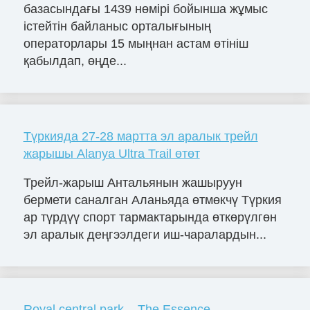
базасындағы 1439 нөмірі бойынша жұмыс
істейтін байланыс орталығының
операторлары 15 мыңнан астам өтініш
қабылдап, өңде...
Түркияда 27-28 мартта эл аралык трейл
жарышы Alanya Ultra Trail өтөт
Трейл-жарыш Антальянын жашыруун
бермети саналган Аланьяда өтмөкчү Түркия
ар түрдүү спорт тармактарында өткөрүлгөн
эл аралык деңгээлдеги иш-чаралардын...
Royal central park – The Essence