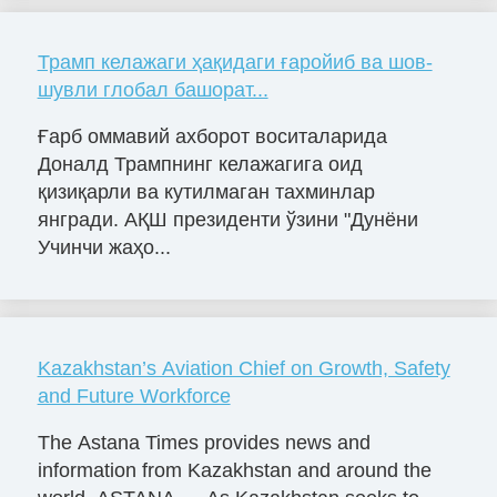
Трамп келажаги ҳақидаги ғаройиб ва шов-
шувли глобал башорат...
Ғарб оммавий ахборот воситаларида
Доналд Трампнинг келажагига оид
қизиқарли ва кутилмаган тахминлар
янгради. АҚШ президенти ўзини "Дунёни
Учинчи жаҳо...
Kazakhstan’s Aviation Chief on Growth, Safety
and Future Workforce
The Astana Times provides news and
information from Kazakhstan and around the