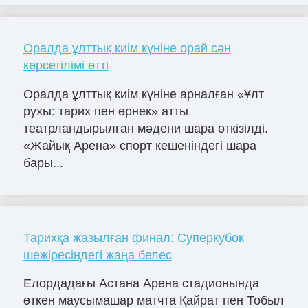
Оралда ұлттық киім күніне орай сән
көрсетілімі өтті
Оралда ұлттық киім күніне арналған «Ұлт
рухы: тарих пен өрнек» атты
театрландырылған мәдени шара өткізілді.
«Жайық Арена» спорт кешеніндегі шара
бары...
Тарихқа жазылған финал: Суперкубок
шежіресіндегі жаңа белес
Елордадағы Астана Арена стадионында
өткен маусымашар матчта Қайрат пен Тобыл