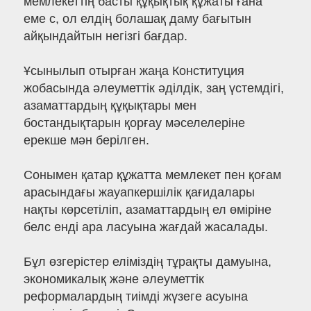
мемлекеттің басты құқықтық құжаты ғана
еме с, ол елдің болашақ даму бағытын
айқындайтын негізгі бағдар.
Ұсынылып отырған жаңа Конституция
жобасында әлеуметтік әділдік, заң үстемдігі,
азаматтардың құқықтары мен
бостандықтарын қорғау мәселелеріне
ерекше мән берілген.
Сонымен қатар құжатта мемлекет пен қоғам
арасындағы жауапкершілік қағидалары
нақты көрсетіліп, азаматтардың ел өміріне
белс енді ара ласуына жағдай жасалады.
Бұл өзгерістер еліміздің тұрақты дамуына,
экономикалық және әлеуметтік
реформалардың тиімді жүзеге асуына