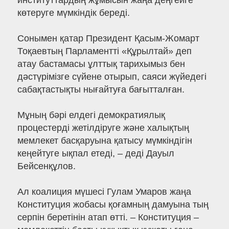
институттардың жұмысын жаңа деңгейге
көтеруге мүмкіндік береді.
Сонымен қатар Президент Қасым-Жомарт
Тоқаевтың Парламентті «Құрылтай» деп
атау бастамасы ұлттық тарихымыз бен
дәстүрімізге сүйене отырып, саяси жүйедегі
сабақтастықты нығайтуға бағытталған.
Мұның бәрі елдегі демократиялық
процестерді жетілдіруге және халықтың
мемлекет басқаруына қатысу мүмкіндігін
кеңейтуге ықпал етеді, – деді Дауыл
Бейсенқұлов.
Ал коалиция мүшесі Гулам Умаров жаңа
Конституция жобасы қоғамның дамуына тың
серпін беретінін атап өтті. – Конституция –