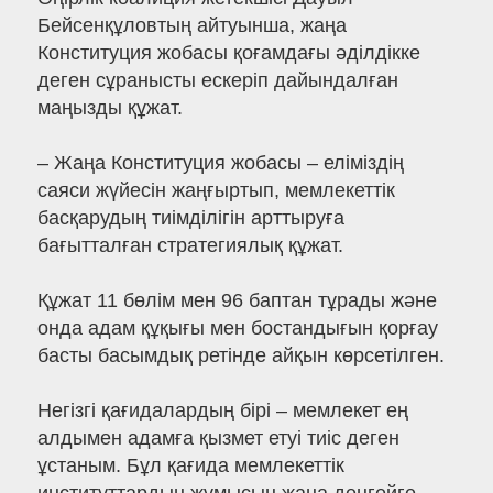
Бейсенқұловтың айтуынша, жаңа
Конституция жобасы қоғамдағы әділдікке
деген сұранысты ескеріп дайындалған
маңызды құжат.
– Жаңа Конституция жобасы – еліміздің
саяси жүйесін жаңғыртып, мемлекеттік
басқарудың тиімділігін арттыруға
бағытталған стратегиялық құжат.
Құжат 11 бөлім мен 96 баптан тұрады және
онда адам құқығы мен бостандығын қорғау
басты басымдық ретінде айқын көрсетілген.
Негізгі қағидалардың бірі – мемлекет ең
алдымен адамға қызмет етуі тиіс деген
ұстаным. Бұл қағида мемлекеттік