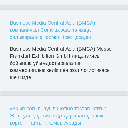
Business Media Central Asia (BMCA)
компаниясы Comtrux Astana жаңа
халықаралық көрмені іске қосады
Business Media Central Asia (BMCA) Messe
Frankfurt Exhibition GmbH лицензиясы
бойынша ұйымдастырылатын
коммерциялық көлік пен жол логистикасы
шешімде...
«Ұрып-соғып, ауыл шетіне тастап кетті»:
Жетісулық қария өз ұлдарынан қорлық
көргенін айтып, көмек сұрады