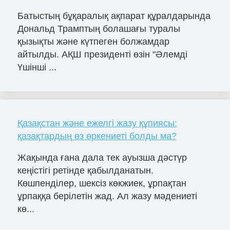
Батыстың бұқаралық ақпарат құралдарында
Дональд Трамптың болашағы туралы
қызықты және күтпеген болжамдар
айтылды. АҚШ президенті өзін "Әлемді
Үшінші ...
Қазақстан және ежелгі жазу құпиясы:
қазақтардың өз өркениеті болды ма?
Жақында ғана дала тек ауызша дәстүр
кеңістігі ретінде қабылданатын.
Көшпенділер, шексіз көкжиек, ұрпақтан
ұрпаққа берілетін жад. Ал жазу мәдениеті
кө...