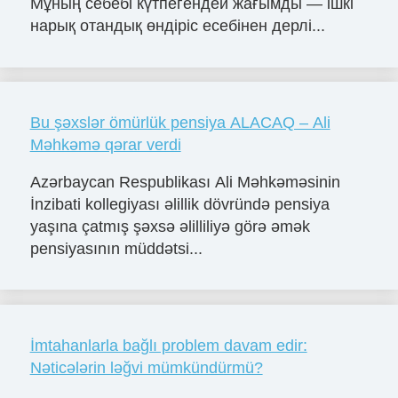
Мұның себебі күтпегендей жағымды — ішкі
нарық отандық өндіріс есебінен дерлі...
Bu şəxslər ömürlük pensiya ALACAQ – Ali
Məhkəmə qərar verdi
Azərbaycan Respublikası Ali Məhkəməsinin
İnzibati kollegiyası əlillik dövründə pensiya
yaşına çatmış şəxsə əlilliliyə görə əmək
pensiyasının müddətsi...
İmtahanlarla bağlı problem davam edir:
Nəticələrin ləğvi mümkündürmü?