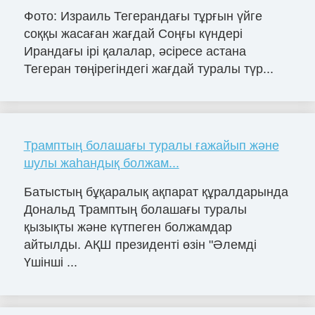
Фото: Израиль Тегерандағы тұрғын үйге
соққы жасаған жағдай Соңғы күндері
Ирандағы ірі қалалар, әсіресе астана
Тегеран төңірегіндегі жағдай туралы түр...
Трамптың болашағы туралы ғажайып және
шулы жаһандық болжам...
Батыстың бұқаралық ақпарат құралдарында
Дональд Трамптың болашағы туралы
қызықты және күтпеген болжамдар
айтылды. АҚШ президенті өзін "Әлемді
Үшінші ...