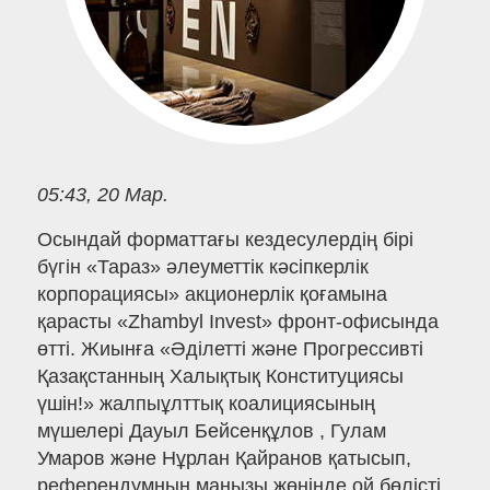
05:43, 20 Мар.
Осындай форматтағы кездесулердің бірі
бүгін «Тараз» әлеуметтік кәсіпкерлік
корпорациясы» акционерлік қоғамына
қарасты «Zhambyl Invest» фронт-офисында
өтті. Жиынға «Әділетті және Прогрессивті
Қазақстанның Халықтық Конституциясы
үшін!» жалпыұлттық коалициясының
мүшелері Дауыл Бейсенқұлов , Гулам
Умаров және Нұрлан Қайранов қатысып,
референдумның маңызы жөнінде ой бөлісті.