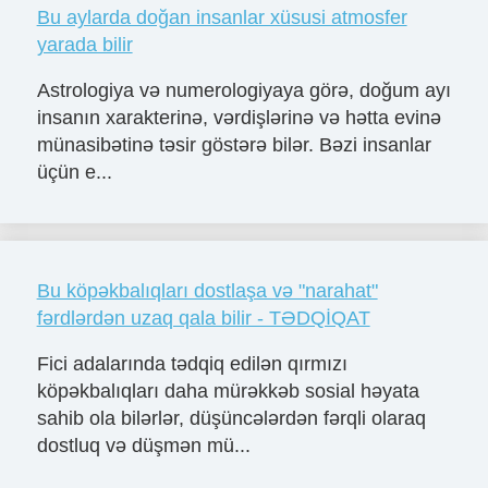
Bu aylarda doğan insanlar xüsusi atmosfer
yarada bilir
Astrologiya və numerologiyaya görə, doğum ayı
insanın xarakterinə, vərdişlərinə və hətta evinə
münasibətinə təsir göstərə bilər. Bəzi insanlar
üçün e...
Bu köpəkbalıqları dostlaşa və "narahat"
fərdlərdən uzaq qala bilir - TƏDQİQAT
Fici adalarında tədqiq edilən qırmızı
köpəkbalıqları daha mürəkkəb sosial həyata
sahib ola bilərlər, düşüncələrdən fərqli olaraq
dostluq və düşmən mü...