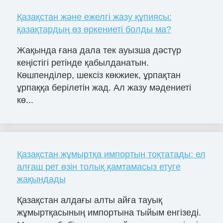
Қазақстан және ежелгі жазу құпиясы:
қазақтардың өз өркениеті болды ма?
Жақында ғана дала тек ауызша дәстүр
кеңістігі ретінде қабылданатын.
Көшпенділер, шексіз көкжиек, ұрпақтан
ұрпаққа берілетін жад. Ал жазу мәдениеті
кө...
Қазақстан жұмыртқа импортын тоқтатады: ел
алғаш рет өзін толық қамтамасыз етуге
жақындады
Қазақстан алдағы алты айға тауық
жұмыртқасының импортына тыйым енгізеді.