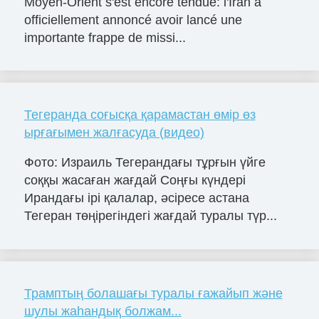
Moyen-Orient s'est encore tendue: l'Iran a
officiellement annoncé avoir lancé une
importante frappe de missi...
Тегеранда соғысқа қарамастан өмір өз
ырғағымен жалғасуда (видео)
Фото: Израиль Тегерандағы тұрғын үйге
соққы жасаған жағдай Соңғы күндері
Ирандағы ірі қалалар, әсіресе астана
Тегеран төңірегіндегі жағдай туралы түр...
Трамптың болашағы туралы ғажайып және
шулы жаһандық болжам...