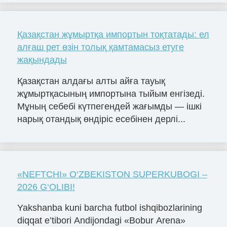
Қазақстан жұмыртқа импортын тоқтатады: ел
алғаш рет өзін толық қамтамасыз етуге
жақындады
Қазақстан алдағы алты айға тауық
жұмыртқасының импортына тыйым енгізеді.
Мұның себебі күтпегендей жағымды — ішкі
нарық отандық өндіріс есебінен дерлі...
«NЕFTCHI» O‘ZBЕKISTON SUPЕRKUBOGI –
2026 G‘OLIBI!
Yakshanba kuni barcha futbol ishqibozlarining
diqqat e’tibori Andijondagi «Bobur Arena»