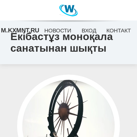
M.KXMNT.RU
НОВОСТИ
ВХОД
КОНТАКТ
Екібастұз моноқала
санатынан шықты