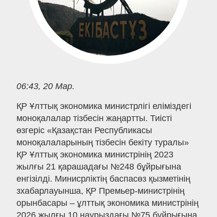
06:43, 20 Мар.
ҚР Ұлттық экономика министрлігі еліміздегі
моноқалалар тізбесін жаңартты. Тиісті
өзгеріс «Қазақстан Республикасы
моноқалаларының тізбесін бекіту туралы»
ҚР Ұлттық экономика министрінің 2023
жылғы 21 қарашадағы №248 бұйрығына
енгізілді. Минисрліктің баспасөз қызметінің
зхабарлауынша, ҚР Премьер-министрінің
орынбасары – ұлттық экономика министрінің
2026 жылғы 10 наурыздағы №75 бұйрығына