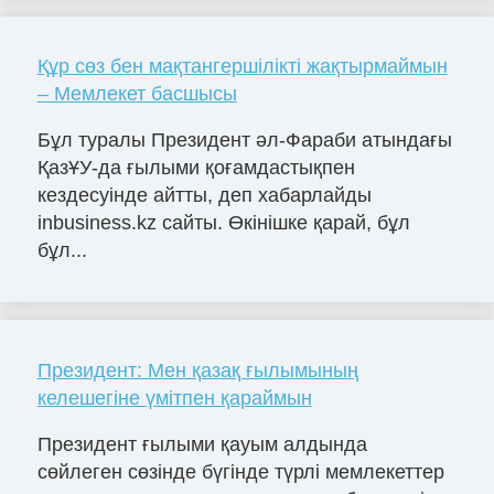
Құр сөз бен мақтангершілікті жақтырмаймын
– Мемлекет басшысы
Бұл туралы Президент әл-Фараби атындағы
ҚазҰУ-да ғылыми қоғамдастықпен
кездесуінде айтты, деп хабарлайды
inbusiness.kz сайты. Өкінішке қарай, бұл
бұл...
Президент: Мен қазақ ғылымының
келешегіне үмітпен қараймын
Президент ғылыми қауым алдында
сөйлеген сөзінде бүгінде түрлі мемлекеттер