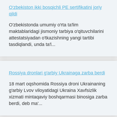
O'zbekiston ikki bosqichli PE sertifikatini joriy
qildi
O'zbekistonda umumiy o'rta ta'lim
maktablaridagi jismoniy tarbiya o'qituvchilarini
attestatsiyadan o'tkazishning yangi tartibi
tasdiqlandi, unda ta'l...
Rossiya dronlari g'arbiy Ukrainaga zarba berdi
18 mart oqshomida Rossiya droni Ukrainaning
g'arbiy Lvov viloyatidagi Ukraina Xavfsizlik
xizmati mintaqaviy boshqarmasi binosiga zarba
berdi, deb ma'...