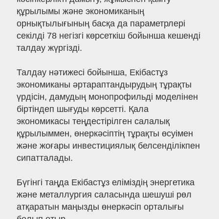
құрылымы және экономиканың
орнықтылығының басқа да параметрлері
секілді 78 негізгі көрсеткіш бойынша кешенді
талдау жүргізді.
Талдау нәтижесі бойынша, Екібастұз
экономиканы әртараптандырудың тұрақты
үрдісін, дамудың монопрофильді моделінен
біртіндеп шығуды көрсетті. Қала
экономикасы теңдестірілген салалық
құрылыммен, өнеркәсіптің тұрақты өсуімен
және жоғары инвестициялық белсенділікпен
сипатталады.
Бүгінгі таңда Екібастұз еліміздің энергетика
және металлургия саласында шешуші рөл
атқаратын маңызды өнеркәсіп орталығы