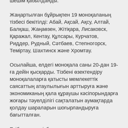
шешім қабылданды.
Жаңартылған бұйрықпен 19 моноқаланың
тізбесі бекітілді: Абай, Ақсай, Ақсу, Алтай,
Балқаш, Жаңаөзен, Жітіқара, Лисаковск,
Қаражал, Кентау, Құлсары, Курчатов,
Риддер, Рудный, Сәтбаев, Степногорск,
Теміртау, Шахтинск және Хромтау.
Осылайша, елдегі моноқала саны 20-дан 19-
ға дейін қысқарды. Тізбені өзектендіру
моноқалаларға қатысты мемлекеттік
саясаттың атаулылығын арттыруға және
экономиканың қала құраушы кәсіпорындарға
жоғары тәуелділігі сақталатын аумақтарда
қолдау шараларын шоғырландыруға
бағытталған.