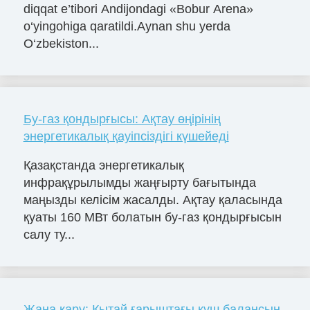
diqqat e’tibori Andijondagi «Bobur Arena»
o‘yingohiga qaratildi.Aynan shu yerda
O‘zbekiston...
Бу-газ қондырғысы: Ақтау өңірінің
энергетикалық қауіпсіздігі күшейеді
Қазақстанда энергетикалық
инфрақұрылымды жаңғырту бағытында
маңызды келісім жасалды. Ақтау қаласында
қуаты 160 МВт болатын бу-газ қондырғысын
салу ту...
Жаңа қару: Қытай ғарыштағы күш балансын