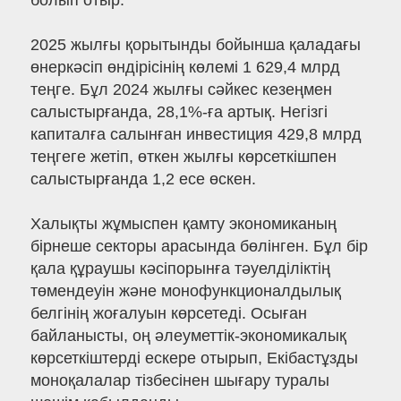
болып отыр.
2025 жылғы қорытынды бойынша қаладағы
өнеркәсіп өндірісінің көлемі 1 629,4 млрд
теңге. Бұл 2024 жылғы сәйкес кезеңмен
салыстырғанда, 28,1%-ға артық. Негізгі
капиталға салынған инвестиция 429,8 млрд
теңгеге жетіп, өткен жылғы көрсеткішпен
салыстырғанда 1,2 есе өскен.
Халықты жұмыспен қамту экономиканың
бірнеше секторы арасында бөлінген. Бұл бір
қала құраушы кәсіпорынға тәуелділіктің
төмендеуін және монофункционалдылық
белгінің жоғалуын көрсетеді. Осыған
байланысты, оң әлеуметтік-экономикалық
көрсеткіштерді ескере отырып, Екібастұзды
моноқалалар тізбесінен шығару туралы