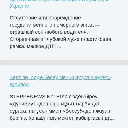
Украине
Отсутствие или повреждение
государственного номерного знака —
страшный сон любого водителя.
Оторванная в глубокой луже пластиковая
рамка, мелкое ДТП ...
Төрт пе, әлде бесеу ме? «Оңтүстік мұхит»
құпиясы
STEPPENEWS.KZ: Егер сізден біреу
«Дүниежүзінде неше мұхит бар?» деп
сұраса, нық сеніммен «Бесеу!» деп жауап
беріңіз. Көпшілігіміз мектеп қабырғасында...