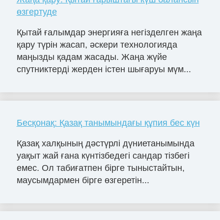
өзгертуде
Қытай ғалымдар энергияға негізделген жаңа
қару түрін жасап, әскери технологияда
маңызды қадам жасады. Жаңа жүйе
спутниктерді жерден істен шығаруы мүм...
Бесқонақ: Қазақ танымындағы құпия бес күн
Қазақ халқының дәстүрлі дүниетанымында
уақыт жай ғана күнтізбедегі сандар тізбегі
емес. Ол табиғатпен бірге тыныстайтын,
маусымдармен бірге өзгеретін...