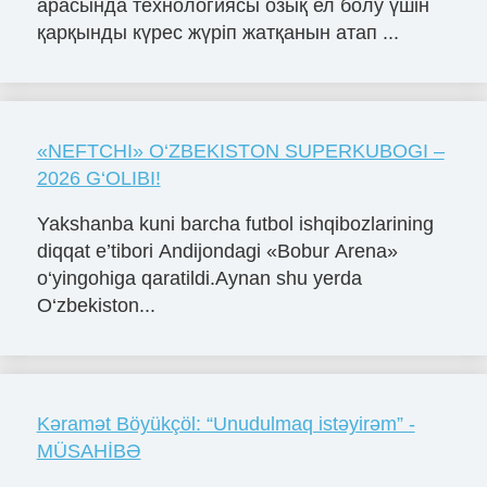
арасында технологиясы озық ел болу үшін
қарқынды күрес жүріп жатқанын атап ...
«NЕFTCHI» O‘ZBЕKISTON SUPЕRKUBOGI –
2026 G‘OLIBI!
Yakshanba kuni barcha futbol ishqibozlarining
diqqat e’tibori Andijondagi «Bobur Arena»
o‘yingohiga qaratildi.Aynan shu yerda
O‘zbekiston...
Kəramət Böyükçöl: “Unudulmaq istəyirəm” -
MÜSAHİBƏ