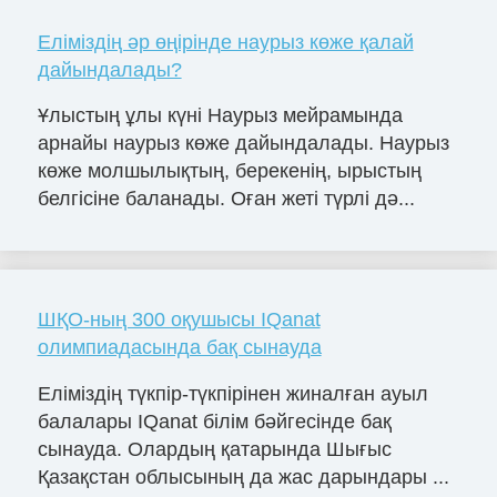
Еліміздің әр өңірінде наурыз көже қалай
дайындалады?
Ұлыстың ұлы күні Наурыз мейрамында
арнайы наурыз көже дайындалады. Наурыз
көже молшылықтың, берекенің, ырыстың
белгісіне баланады. Оған жеті түрлі дә...
ШҚО-ның 300 оқушысы IQanat
олимпиадасында бақ сынауда
Еліміздің түкпір-түкпірінен жиналған ауыл
балалары IQanat білім бәйгесінде бақ
сынауда. Олардың қатарында Шығыс
Қазақстан облысының да жас дарындары ...