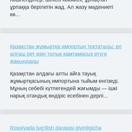
ұрпаққа берілетін жад. Ал жазу мәдениеті
кө...
Қазақстан жұмыртқа импортын тоқтатады: ел
алғаш рет өзін толық қамтамасыз етуге
жақындады
Қазақстан алдағы алты айға тауық
жұмыртқасының импортына тыйым енгізеді.
Мұның себебі күтпегендей жағымды — ішкі
нарық отандық өндіріс есебінен дерлі...
Rossiyada tug‘ilish darajasi qiyinligicha