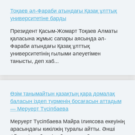
Тоқаев әл-Фараби атындағы Қазақ ұлттық
университетіне барды
Президент Қасым-Жомарт Тоқаев Алматы
қаласына жұмыс сапары аясында әл-
Фараби атындағы Қазақ ұлттық
университетінің ғылыми әлеуетімен
танысты, деп хаб...
Өзім танымайтын қазақтың қара домалақ
баласын іздеп түрменің босағасын аттадым
— Меруерт Түсіпбаева
Меруерт Түсіпбаева Майра Ілиясова екеуінің
арасындағы кикілжің туралы айтты. Әнші