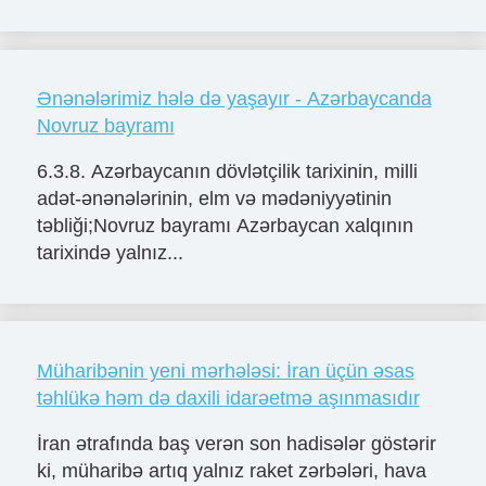
Ənənələrimiz hələ də yaşayır - Azərbaycanda
Novruz bayramı
6.3.8. Azərbaycanın dövlətçilik tarixinin, milli
adət-ənənələrinin, elm və mədəniyyətinin
təbliği;Novruz bayramı Azərbaycan xalqının
tarixində yalnız...
Müharibənin yeni mərhələsi: İran üçün əsas
təhlükə həm də daxili idarəetmə aşınmasıdır
İran ətrafında baş verən son hadisələr göstərir
ki, müharibə artıq yalnız raket zərbələri, hava