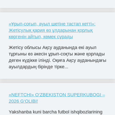
«Ұрып-соғып, ауыл шетіне тастап кетті»:
Жетісулық қария өз ұлдарынан қорлық
көргенін айтып, көмек сұрады
Жетісу облысы Ақсу ауданында екі ауыл
тұрғыны өз әкесін ұрып-соқты және қорлады
деген күдікке ілінді. Оқиға Ақсу ауданындағы
ауылдардың бірінде тірке...
«NЕFTCHI» O‘ZBЕKISTON SUPЕRKUBOGI –
2026 G‘OLIBI!
Yakshanba kuni barcha futbol ishqibozlarining