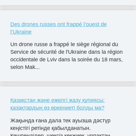
Des drones russes ont frappé l’ouest de
l’Ukraine
Un drone russe a frappé le siège régional du
Service de sécurité de l'Ukraine dans la région
occidentale de Lviv dans la soirée du 18 mars,
selon Mak...
Қазақстан және ежелгі жазу құпиясы:
қазақтардың өз өркениеті болды ма?
Жақында ғана дала тек ауызша дәстүр
кеңістігі ретінде қабылданатын.
Көшпенділер, шексіз көкжиек, ұрпақтан