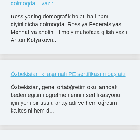
qolmoqda – vazir
Rossiyaning demografik holati hali ham
qiyinligicha qolmoqda. Rossiya Federatsiyasi
Mehnat va aholini ijtimoiy muhofaza qilish vaziri
Anton Kotyakovn...
Özbekistan iki aşamalı PE sertifikasını başlattı
Özbekistan, genel ortaöğretim okullarındaki
beden eğitimi öğretmenlerinin sertifikasyonu
için yeni bir usulü onayladı ve hem öğretim
kalitesini hem d...