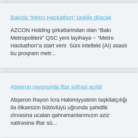
Bakıda “Metro Hackathon” təşkile diləcək
AZCON Holding şirkətlərindən olan “Bakı
Metropoliteni” QSC yeni layihəyə − “Metro
Hackathon”a start verir. Süni intellekt (AI) əsaslı
bu proqram metr...
Abşeron rayonunda iftar süfrəsi açıldı
Abşeron Rayon İcra Hakimiyyətinin təşkilatçılığı
ilə ölkəmizin bütövlüyü uğrunda şəhidlik
zirvəsinə ucalan qəhrəmanlarımızın əziz
xatirəsinə iftar sü...