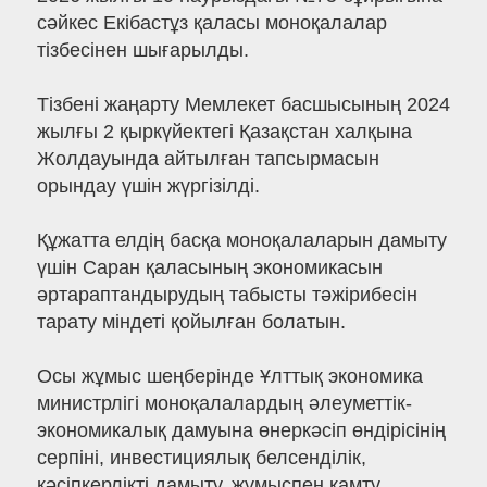
сәйкес Екібастұз қаласы моноқалалар
тізбесінен шығарылды.
Тізбені жаңарту Мемлекет басшысының 2024
жылғы 2 қыркүйектегі Қазақстан халқына
Жолдауында айтылған тапсырмасын
орындау үшін жүргізілді.
Құжатта елдің басқа моноқалаларын дамыту
үшін Саран қаласының экономикасын
әртараптандырудың табысты тәжірибесін
тарату міндеті қойылған болатын.
Осы жұмыс шеңберінде Ұлттық экономика
министрлігі моноқалалардың әлеуметтік-
экономикалық дамуына өнеркәсіп өндірісінің
серпіні, инвестициялық белсенділік,
кәсіпкерлікті дамыту, жұмыспен қамту