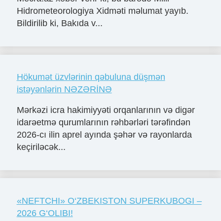
Hidrometeorologiya Xidməti məlumat yayıb.
Bildirilib ki, Bakıda v...
Hökumət üzvlərinin qəbuluna düşmən
istəyənlərin NƏZƏRİNƏ
Mərkəzi icra hakimiyyəti orqanlarının və digər
idarəetmə qurumlarının rəhbərləri tərəfindən
2026-cı ilin aprel ayında şəhər və rayonlarda
keçiriləcək...
«NЕFTCHI» O‘ZBЕKISTON SUPЕRKUBOGI –
2026 G‘OLIBI!