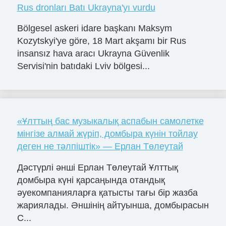
Rus dronları Batı Ukrayna'yı vurdu
Bölgesel askeri idare başkanı Maksym
Kozytskyi'ye göre, 18 Mart akşamı bir Rus
insansız hava aracı Ukrayna Güvenlik
Servisi'nin batıdaki Lviv bölgesi...
«Ұлттың бас музыкалық аспабын самолетке
мінгізе алмай жүріп, домбыра күнін тойлау
деген не тәлпіштік» — Ерлан Төлеутай
Дәстүрлі әнші Ерлан Төлеутай Ұлттық
домбыра күні қарсаңында отандық
әуекомпанияларға қатысты тағы бір жазба
жариялады. Әншінің айтуынша, домбырасын
С...