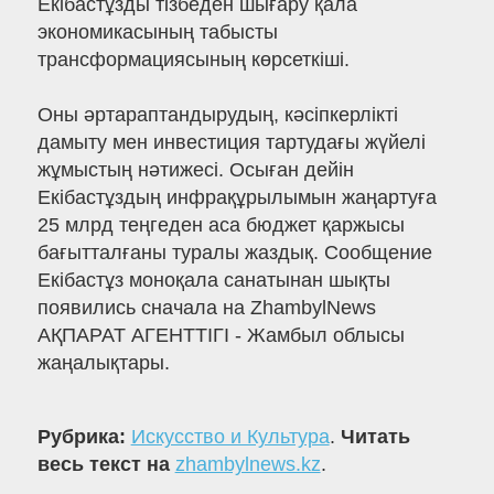
Екібастұзды тізбеден шығару қала
экономикасының табысты
трансформациясының көрсеткіші.
Оны әртараптандырудың, кәсіпкерлікті
дамыту мен инвестиция тартудағы жүйелі
жұмыстың нәтижесі. Осыған дейін
Екібастұздың инфрақұрылымын жаңартуға
25 млрд теңгеден аса бюджет қаржысы
бағытталғаны туралы жаздық. Сообщение
Екібастұз моноқала санатынан шықты
появились сначала на ZhambylNews
АҚПАРАТ АГЕНТТІГІ - Жамбыл облысы
жаңалықтары.
Рубрика:
Искусство и Культура
.
Читать
весь текст на
zhambylnews.kz
.