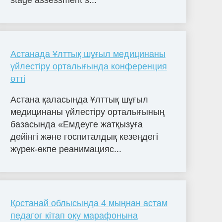
stage assessment s...
Астанада Ұлттық шұғыл медицинаны
үйлестіру орталығында конференция
өтті
Астана қаласында Ұлттық шұғыл
медицинаны үйлестіру орталығының
базасында «Емдеуге жатқызуға
дейінгі және госпиталдық кезеңдегі
жүрек-өкпе реанимацияс...
Қостанай облысында 4 мыңнан астам
педагог кітап оқу марафонына