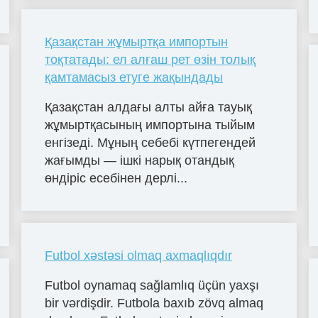
Қазақстан жұмыртқа импортын
тоқтатады: ел алғаш рет өзін толық
қамтамасыз етуге жақындады
Қазақстан алдағы алты айға тауық
жұмыртқасының импортына тыйым
енгізеді. Мұның себебі күтпегендей
жағымды — ішкі нарық отандық
өндіріс есебінен дерлі...
Futbol xəstəsi olmaq axmaqlıqdır
Futbol oynamaq sağlamlıq üçün yaxşı
bir vərdişdir. Futbola baxıb zövq almaq