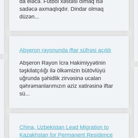
da eləcə. Futbol xəstəsi olmaq isə
sadəcə axmaqlıqdır. Dindar olmaq
düzən...
Abşeron rayonunda iftar süfrəsi açıldı
Abşeron Rayon İcra Hakimiyyətinin
təşkilatçılığı ilə ölkəmizin bütövlüyü
uğrunda şəhidlik zirvəsinə ucalan
qəhrəmanlarımızın əziz xatirəsinə iftar
sü...
China, Uzbekistan Lead Migration to
Kazakhstan for Permanent Residence