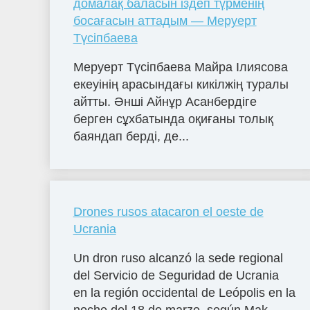
домалақ баласын іздеп түрменің
босағасын аттадым — Меруерт
Түсіпбаева
Меруерт Түсіпбаева Майра Ілиясова
екеуінің арасындағы кикілжің туралы
айтты. Әнші Айнұр Асанбердіге
берген сұхбатында оқиғаны толық
баяндап берді, де...
Drones rusos atacaron el oeste de
Ucrania
Un dron ruso alcanzó la sede regional
del Servicio de Seguridad de Ucrania
en la región occidental de Leópolis en la