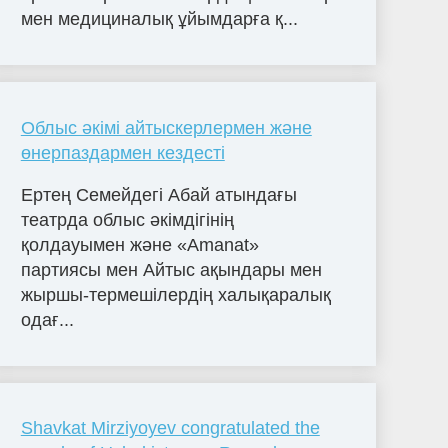
мен медициналық ұйымдарға қ...
Облыс әкімі айтыскерлермен және
өнерпаздармен кездесті
Ертең Семейдегі Абай атындағы
театрда облыс әкімдігінің
қолдауымен және «Amanat»
партиясы мен Айтыс ақындары мен
жыршы-термешілердің халықаралық
одағ...
Shavkat Mirziyoyev congratulated the