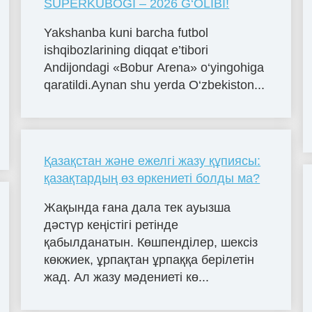
SUPЕRKUBOGI – 2026 G‘OLIBI!
Yakshanba kuni barcha futbol
ishqibozlarining diqqat e’tibori
Andijondagi «Bobur Arena» o‘yingohiga
qaratildi.Aynan shu yerda O‘zbekiston...
Қазақстан және ежелгі жазу құпиясы:
қазақтардың өз өркениеті болды ма?
Жақында ғана дала тек ауызша
дәстүр кеңістігі ретінде
қабылданатын. Көшпенділер, шексіз
көкжиек, ұрпақтан ұрпаққа берілетін
жад. Ал жазу мәдениеті кө...