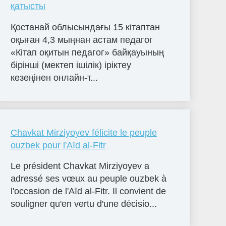
қатысты
Қостанай облысындағы 15 кітаптан
оқыған 4,3 мыңнан астам педагог
«Кітап оқитын педагог» байқауының
бірінші (мектеп ішілік) іріктеу
кезеңінен онлайн-т...
Chavkat Mirziyoyev félicite le peuple
ouzbek pour l'Aïd al-Fitr
Le président Chavkat Mirziyoyev a
adressé ses vœux au peuple ouzbek à
l'occasion de l'Aïd al-Fitr. Il convient de
souligner qu'en vertu d'une décisio...