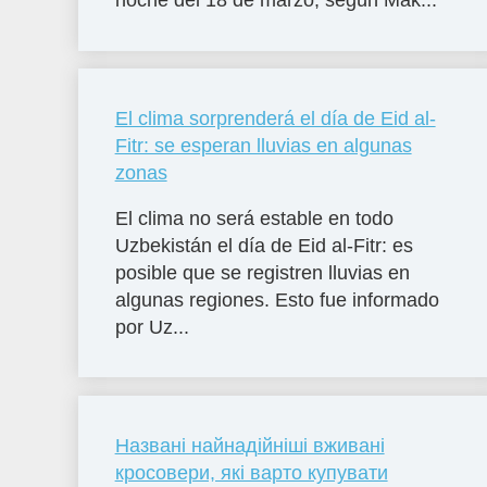
noche del 18 de marzo, según Mak...
El clima sorprenderá el día de Eid al-
Fitr: se esperan lluvias en algunas
zonas
El clima no será estable en todo
Uzbekistán el día de Eid al-Fitr: es
posible que se registren lluvias en
algunas regiones. Esto fue informado
por Uz...
Названі найнадійніші вживані
кросовери, які варто купувати