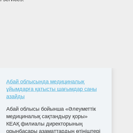
Абай облысында медициналық
ұйымдарға қатысты шағымдар саны
азайды
Абай облысы бойынша «Әлеуметтік
медициналық сақтандыру қоры»
КЕАҚ филиалы директорының
орынбасары азаматтардың өтініштері