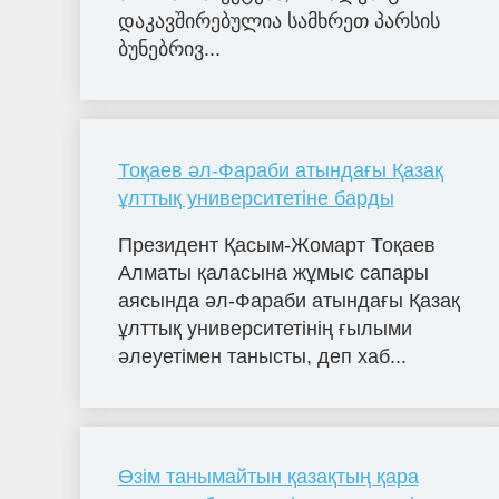
დაკავშირებულია სამხრეთ პარსის
ბუნებრივ...
Тоқаев әл-Фараби атындағы Қазақ
ұлттық университетіне барды
Президент Қасым-Жомарт Тоқаев
Алматы қаласына жұмыс сапары
аясында әл-Фараби атындағы Қазақ
ұлттық университетінің ғылыми
әлеуетімен танысты, деп хаб...
Өзім танымайтын қазақтың қара