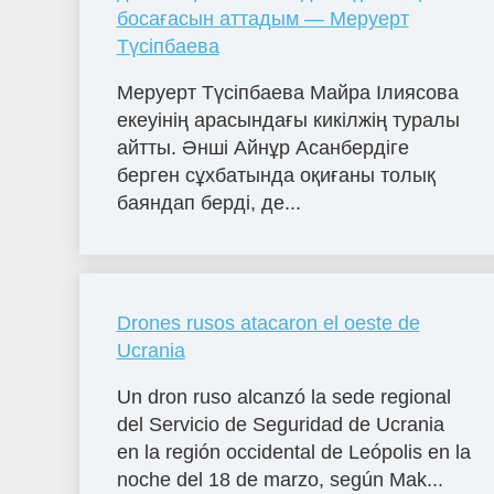
босағасын аттадым — Меруерт
Түсіпбаева
Меруерт Түсіпбаева Майра Ілиясова
екеуінің арасындағы кикілжің туралы
айтты. Әнші Айнұр Асанбердіге
берген сұхбатында оқиғаны толық
баяндап берді, де...
Drones rusos atacaron el oeste de
Ucrania
Un dron ruso alcanzó la sede regional
del Servicio de Seguridad de Ucrania
en la región occidental de Leópolis en la
noche del 18 de marzo, según Mak...