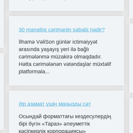
30 manatlıq cərimənin səbəbi nədir?
İlhamə VəliSon günlər ictimaiyyət
arasında yaşayış yeri ilə bağlı
cərimələnmə müzakirə olmaqdadır.
Hətta cərimələnən vətəndaşlar müxtəlif
platformala...
Әр азамат үшін маңызды сәт
Осындай форматтағы кездесулердің
бірі бүгін «Тараз» әлеуметтік
кәсіпкерлік корпорациясы»