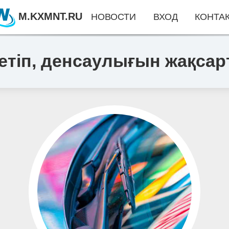
M.KXMNT.RU
НОВОСТИ
ВХОД
КОНТА
 етіп, денсаулығын жақса