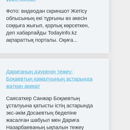
Фото: видеодан скриншот Жетісу
облысының екі тұрғыны өз әкесін
соққыға жығып, қорлық көрсеткен,
деп хабарлайды Todayinfo.kz
ақпараттық порталы. Оқиға...
Дариғаның дәуренін тежеу:
Боқаевтың қамалуының астарында
жатқан ақиқат
Саясаткер Санжар Боқаевтың
ұсталуына қатысты істің астарында
экс-әкім Досаевтың беделіне
жасалған шабуыл мен Дариға
Назарбаеваның ықпалын тежеу