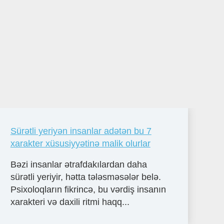
Sürətli yeriyən insanlar adətən bu 7
xarakter xüsusiyyətinə malik olurlar
Bəzi insanlar ətrafdakılardan daha
sürətli yeriyir, hətta tələsməsələr belə.
Psixoloqların fikrincə, bu vərdiş insanın
xarakteri və daxili ritmi haqq...