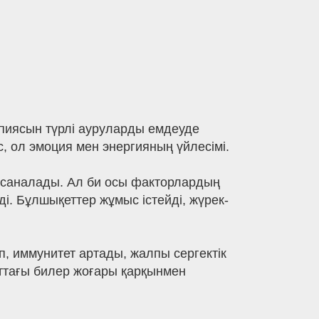
рапиясын түрлі ауруларды емдеуде
, ол эмоция мен энергияның үйлесімі.
ебі саналады. Ал би осы факторлардың
ді. Бұлшықеттер жұмыс істейді, жүрек-
, иммунитет артады, жалпы сергектік
ыттағы билер жоғары қарқынмен