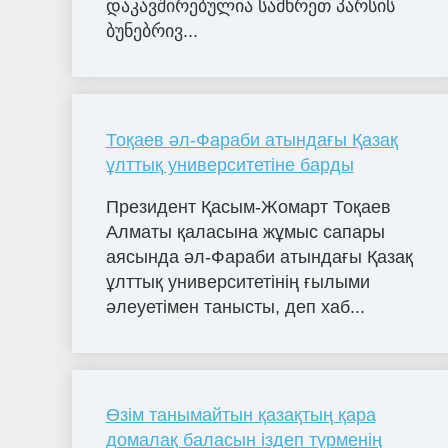
დაკავშირებულია სამხრეთ პარსის
ბუნებრივ...
Тоқаев әл-Фараби атындағы Қазақ
ұлттық университетіне барды
Президент Қасым-Жомарт Тоқаев
Алматы қаласына жұмыс сапары
аясында әл-Фараби атындағы Қазақ
ұлттық университетінің ғылыми
әлеуетімен танысты, деп хаб...
Өзім танымайтын қазақтың қара
домалақ баласын іздеп түрменің