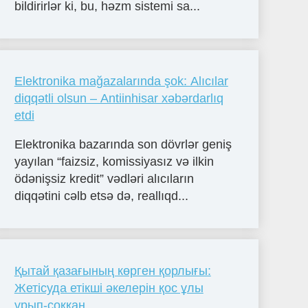
bildirirlər ki, bu, həzm sistemi sa...
Elektronika mağazalarında şok: Alıcılar
diqqətli olsun – Antiinhisar xəbərdarlıq
etdi
Elektronika bazarında son dövrlər geniş
yayılan “faizsiz, komissiyasız və ilkin
ödənişsiz kredit” vədləri alıcıların
diqqətini cəlb etsə də, reallıqd...
Қытай қазағының көрген қорлығы:
Жетісуда етікші әкелерін қос ұлы
ұрып-соққан