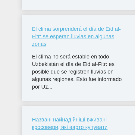
El clima sorprenderá el día de Eid al-
Fitr: se esperan lluvias en algunas
zonas
El clima no será estable en todo
Uzbekistán el día de Eid al-Fitr: es
posible que se registren lluvias en
algunas regiones. Esto fue informado
por Uz...
Названі найнадійніші вживані
кросовери, які варто купувати