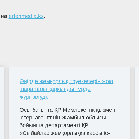
 на
ertenmedia.kz
.
Өңірде жемқорлық тәуекелерін жою
шаралары қарқынды түрде
жүргізілуде
Осы бағытта ҚР Мемлекеттік қызметі
істері агенттінің Жамбыл облысы
бойынша департаменті ҚР
«Сыбайлас жемқорлыққа қарсы іс-