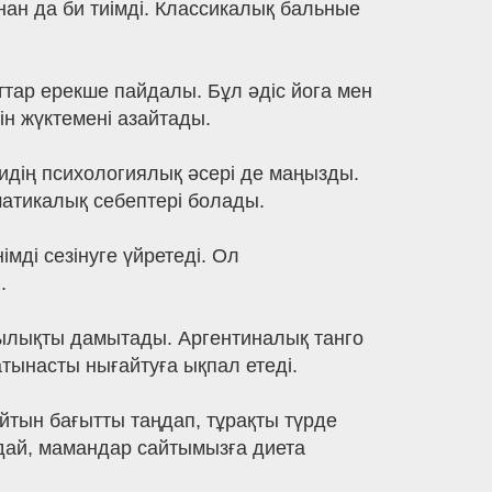
нан да би тиімді. Классикалық бальные
ттар ерекше пайдалы. Бұл әдіс йога мен
ін жүктемені азайтады.
идің психологиялық әсері де маңызды.
матикалық себептері болады.
мді сезінуге үйретеді. Ол
.
шылықты дамытады. Аргентиналық танго
атынасты нығайтуға ықпал етеді.
айтын бағытты таңдап, тұрақты түрде
ндай, мамандар сайтымызға диета