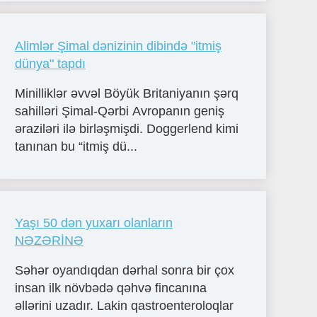
Alimlər Şimal dənizinin dibində "itmiş
dünya" tapdı
Minilliklər əvvəl Böyük Britaniyanın şərq
sahilləri Şimal-Qərbi Avropanın geniş
əraziləri ilə birləşmişdi. Doggerlend kimi
tanınan bu “itmiş dü...
Yaşı 50 dən yuxarı olanların
NƏZƏRİNƏ
Səhər oyandıqdan dərhal sonra bir çox
insan ilk növbədə qəhvə fincanına
əllərini uzadır. Lakin qastroenteroloqlar