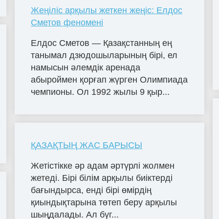
Жеңіліс арқылы жеткен жеңіс: Елдос
Сметов феномені
Елдос Сметов — Қазақстанның ең
танымал дзюдошыларының бірі, ел
намысын әлемдік аренада
абыроймен қорғап жүрген Олимпиада
чемпионы. Ол 1992 жылы 9 қыр...
ҚАЗАҚТЫҢ ЖАС БАРЫСЫ
Жетістікке әр адам әртүрлі жолмен
жетеді. Бірі білім арқылы биіктерді
бағындырса, енді бірі өмірдің
қиындықтарына төтеп беру арқылы
шыңдалады. Ал бүг...