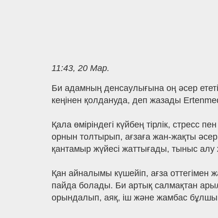
11:43, 20 Мар.
Би адамның денсаулығына оң әсер ететін
кеңінен қолдануда, деп жазады Ertenme
Қала өміріндегі күйбең тірлік, стресс 
орнын толтырып, ағзаға жан-жақты әсер 
қантамыр жүйесі жаттығады, тыныс алу
Қан айналымы күшейіп, ағза оттегімен 
пайда болады. Би артық салмақтан ары
орындалып, аяқ, іш және жамбас бұлшы