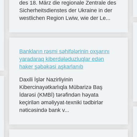
des 18. März die regionale Zentrale des
Sicherheitsdienstes der Ukraine in der
westlichen Region Lwiw, wie der Le...
Bankların rəsmi səhifələrinin oxşarını
yaradaraq kiberdələduzluqlar edən
haker şəbəkəsi aşkarlanıb
Daxili İşlər Nazirliyinin
Kibercinayətkarlıqla Mübarizə Baş
İdarəsi (KMBİ) tərəfindən həyata
keçirilən əməliyyat-texniki tədbirlər
nəticəsində bank v...