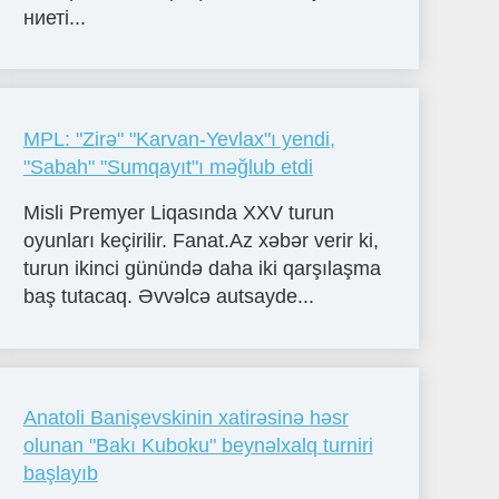
ниеті...
MPL: "Zirə" "Karvan-Yevlax"ı yendi,
"Sabah" "Sumqayıt"ı məğlub etdi
Misli Premyer Liqasında XXV turun
oyunları keçirilir. Fanat.Az xəbər verir ki,
turun ikinci günündə daha iki qarşılaşma
baş tutacaq. Əvvəlcə autsayde...
Anatoli Banişevskinin xatirəsinə həsr
olunan "Bakı Kuboku" beynəlxalq turniri
başlayıb