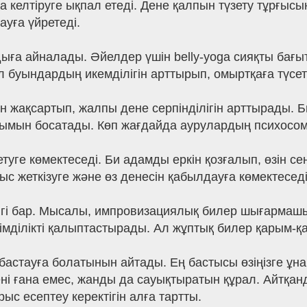
а келтіруге ықпал етеді. Дене қалпын түзету тұрғысы
ауға үйретеді.
дыға айналады. Әйелдер үшін belly-yoga сияқты бағы
Ол буындардың икемділігін арттырып, омыртқаға түсет
 жақсартып, жалпы дене серпінділігін арттырады. Б
ысымын босатады. Көп жағдайда аурулардың психосо
ге көмектеседі. Би адамды еркін қозғалып, өзін сені
с жеткізуге және өз денесін қабылдауға көмектеседі
елігі бар. Мысалы, импровизациялық билер шығарма
імділікті қалыптастырады. Ал жұптық билер қарым-қ
бастауға болатынын айтады. Ең бастысы өзіңізге ұн
ні ғана емес, жанды да сауықтыратын құрал. Айтқа
ыс есептеу керектігін алға тартты.