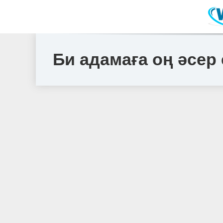
Би адамаға оң әсер