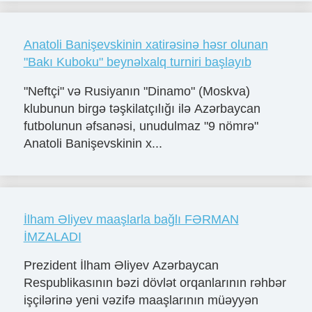
Anatoli Banişevskinin xatirəsinə həsr olunan
"Bakı Kuboku" beynəlxalq turniri başlayıb
"Neftçi" və Rusiyanın "Dinamo" (Moskva)
klubunun birgə təşkilatçılığı ilə Azərbaycan
futbolunun əfsanəsi, unudulmaz "9 nömrə"
Anatoli Banişevskinin x...
İlham Əliyev maaşlarla bağlı FƏRMAN
İMZALADI
Prezident İlham Əliyev Azərbaycan
Respublikasının bəzi dövlət orqanlarının rəhbər
işçilərinə yeni vəzifə maaşlarının müəyyən