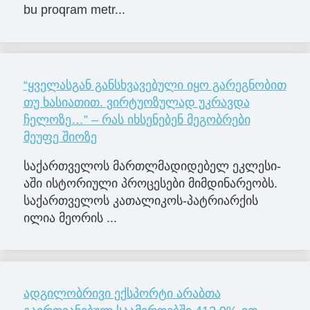
bu proqram metr...
“ყველასგან განსხვავებული იყო გარეგნობით
თუ ხასიათით. ვირტუოზულად უკრავდა
ჩელოზე…” – რას იხსენებენ მეგობრები
მეუფე შიოზე
სა­ქარ­თვე­ლოს მარ­თლმა­დი­დე­ბელ ეკ­ლე­სი­
ა­ში ის­ტო­რი­უ­ლი პრო­ცე­სე­ბი მიმ­დი­ნა­რე­ობს.
სა­ქარ­თვე­ლოს კა­თა­ლი­კოს-პატ­რი­არ­ქის
ილია მე­ო­რის ...
ადგილობრივი ექსპორტი არაბთა