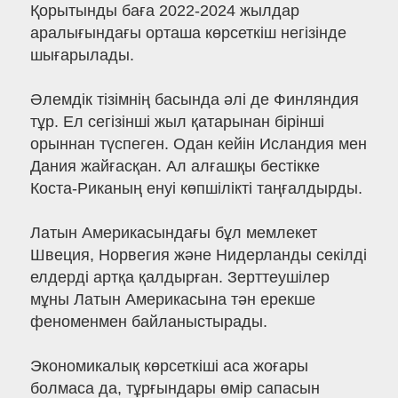
Қорытынды баға 2022-2024 жылдар
аралығындағы орташа көрсеткіш негізінде
шығарылады.
Әлемдік тізімнің басында әлі де Финляндия
тұр. Ел сегізінші жыл қатарынан бірінші
орыннан түспеген. Одан кейін Исландия мен
Дания жайғасқан. Ал алғашқы бестікке
Коста-Риканың енуі көпшілікті таңғалдырды.
Латын Америкасындағы бұл мемлекет
Швеция, Норвегия және Нидерланды секілді
елдерді артқа қалдырған. Зерттеушілер
мұны Латын Америкасына тән ерекше
феноменмен байланыстырады.
Экономикалық көрсеткіші аса жоғары
болмаса да, тұрғындары өмір сапасын