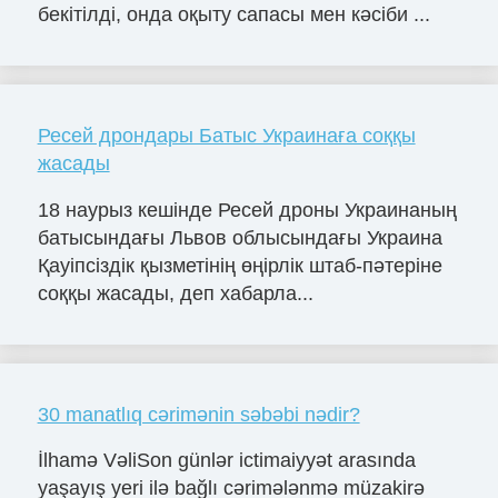
бекітілді, онда оқыту сапасы мен кәсіби ...
Ресей дрондары Батыс Украинаға соққы
жасады
18 наурыз кешінде Ресей дроны Украинаның
батысындағы Львов облысындағы Украина
Қауіпсіздік қызметінің өңірлік штаб-пәтеріне
соққы жасады, деп хабарла...
30 manatlıq cərimənin səbəbi nədir?
İlhamə VəliSon günlər ictimaiyyət arasında
yaşayış yeri ilə bağlı cərimələnmə müzakirə