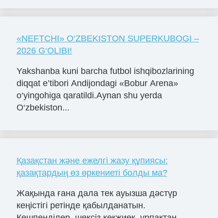
«NЕFTCHI» O‘ZBЕKISTON SUPЕRKUBOGI –
2026 G‘OLIBI!
Yakshanba kuni barcha futbol ishqibozlarining
diqqat e’tibori Andijondagi «Bobur Arena»
o‘yingohiga qaratildi.Aynan shu yerda
O‘zbekiston...
Қазақстан және ежелгі жазу құпиясы:
қазақтардың өз өркениеті болды ма?
Жақында ғана дала тек ауызша дәстүр
кеңістігі ретінде қабылданатын.
Көшпенділер, шексіз көкжиек, ұрпақтан