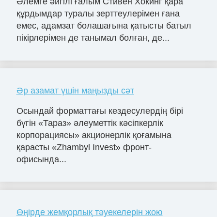
Әлемге әйгілі ғалым Стивен Хокинг қара
құрдымдар туралы зерттеулерімен ғана
емес, адамзат болашағына қатысты батыл
пікірлерімен де танымал болған, де...
Әр азамат үшін маңызды сәт
Осындай форматтағы кездесулердің бірі
бүгін «Тараз» әлеуметтік кәсіпкерлік
корпорациясы» акционерлік қоғамына
қарасты «Zhambyl Invest» фронт-
офисында...
Өңірде жемқорлық тәуекелерін жою