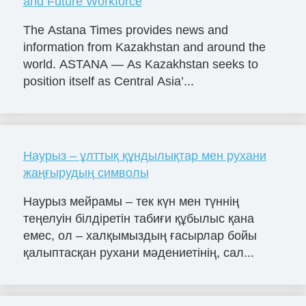
and Future Workforce
The Astana Times provides news and
information from Kazakhstan and around the
world. ASTANA — As Kazakhstan seeks to
position itself as Central Asia’...
Наурыз – ұлттық құндылықтар мен рухани
жаңғырудың символы
Наурыз мейрамы – тек күн мен түннің
теңелуін білдіретін табиғи құбылыс қана
емес, ол – халқымыздың ғасырлар бойы
қалыптасқан рухани мәдениетінің, сал...