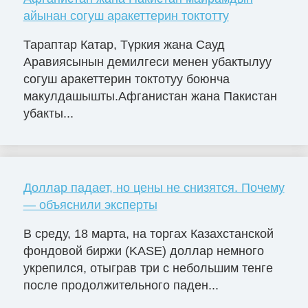
айынан согуш аракеттерин токтотту
Тараптар Катар, Түркия жана Сауд
Аравиясынын демилгеси менен убактылуу
согуш аракеттерин токтотуу боюнча
макулдашышты.Афганистан жана Пакистан
убакты...
Доллар падает, но цены не снизятся. Почему
— объяснили эксперты
В среду, 18 марта, на торгах Казахстанской
фондовой биржи (KASE) доллар немного
укрепился, отыграв три с небольшим тенге
после продолжительного паден...