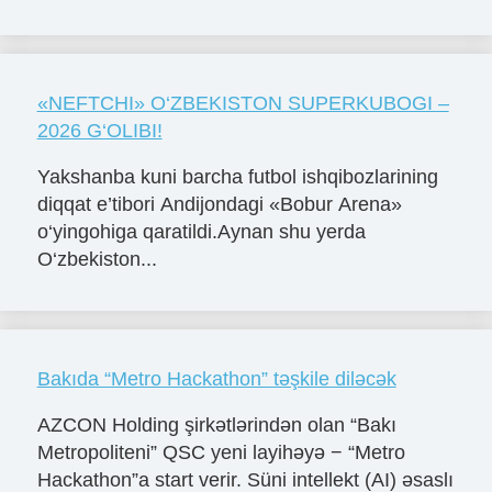
«NЕFTCHI» O‘ZBЕKISTON SUPЕRKUBOGI –
2026 G‘OLIBI!
Yakshanba kuni barcha futbol ishqibozlarining
diqqat e’tibori Andijondagi «Bobur Arena»
o‘yingohiga qaratildi.Aynan shu yerda
O‘zbekiston...
Bakıda “Metro Hackathon” təşkile diləcək
AZCON Holding şirkətlərindən olan “Bakı
Metropoliteni” QSC yeni layihəyə − “Metro
Hackathon”a start verir. Süni intellekt (AI) əsaslı