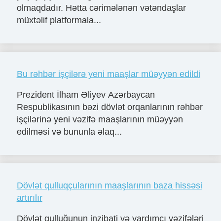
olmaqdadır. Hətta cərimələnən vətəndaşlar
müxtəlif platformala...
Bu rəhbər işçilərə yeni maaşlar müəyyən edildi
Prezident İlham Əliyev Azərbaycan
Respublikasının bəzi dövlət orqanlarının rəhbər
işçilərinə yeni vəzifə maaşlarının müəyyən
edilməsi və bununla əlaq...
Dövlət qulluqçularının maaşlarının baza hissəsi
artırılır
Dövlət qulluğunun inzibati və yardımçı vəzifələri