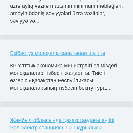
üzrə aylıq vəzifə maaşının minimum məbləğləri,
əməyin ödəniş səviyyələri üzrə vəzifələr,
səviyyə və...
Екібастұз моноқала санатынан шықты
ҚР Ұлттық экономика министрлігі еліміздегі
моноқалалар тізбесін жаңартты. Тиісті
өзгеріс «Қазақстан Республикасы
моноқалаларының тізбесін бекіту тура...
Жамбыл облысында Қазақстандағы ең ірі
жел электр станциясының құрылысы