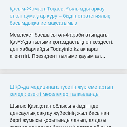
Қасым-Жомарт Тоқаев: Ғылымды арқау
еткен аумақтар құру – біздің стратегиялық
басымдыққа ие мақсатымыз
Мемлекет басшысы әл-Фараби атындағы
ҚазҰУ-да ғылыми қоғамдастықпен кездесті,
деп хабарлайды Todayinfo.kz ақпарат
агенттігі. Президент ғылыми қауым ал...
ШҚО-да медицинаға түсетін жүктеме артып
келеді: өзекті мәселелер талқыланды
Шығыс Қазақстан облысы әкімдігінде
денсаулық сақтау жүйесінің жыл басынан
бергі жұмысы қорытындыланып, алдағы