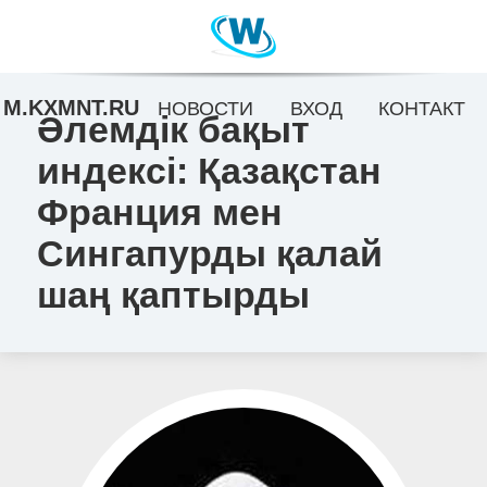
M.KXMNT.RU
НОВОСТИ
ВХОД
КОНТАКТ
Әлемдік бақыт
индексі: Қазақстан
Франция мен
Сингапурды қалай
шаң қаптырды