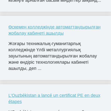
кезеңге арналған басым міндеттер айқынд...
Өскемен колледжінде автоматтандырылған
жобалау кабинеті ашылды
Жоғары техникалық-гуманитарлық
колледжінде Үлбі металлургиялық
зауытының автоматтандырылған жобалау
және өндіріс технологиялары кабинеті
ашылды, деп ...
L’Ouzbékistan a lancé un certificat PE en deux
étapes