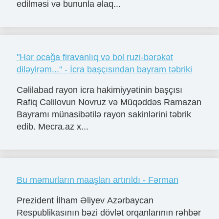
edilməsi və bununla əlaq...
"Hər ocağa firavanlıq və bol ruzi-bərəkət
diləyirəm..." - İcra başçısından bayram təbriki
Cəlilabad rayon icra hakimiyyətinin başçısı
Rafiq Cəlilovun Novruz və Müqəddəs Ramazan
Bayramı münasibətilə rayon sakinlərini təbrik
edib. Mecra.az x...
Bu məmurların maaşları artırıldı - Fərman
Prezident İlham Əliyev Azərbaycan
Respublikasının bəzi dövlət orqanlarının rəhbər