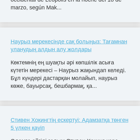
marzo, según Mak...
Наурыз мерекесінде сақ болыңыз: Тағамнан
уланудың алдын алу жолдары
Көктемнің ең шуақты әрі көпшілік асыға
күтетін мерекесі – Наурыз жақындап келеді.
Бұл күндері дастарқан молайып, наурыз
көже, бауырсақ, бешбармақ, қа...
Стивен Хокингтің ескертуі: Адамзатқа төнген
5 үлкен қауіп