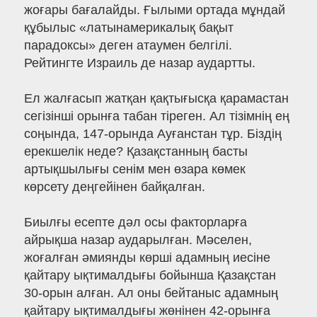
жоғары бағалайды. Ғылыми ортада мұндай
құбылыс «латынамерикалық бақыт
парадоксы» деген атаумен белгілі.
Рейтингте Израиль де назар аудартты.
Ел жалғасып жатқан қақтығысқа қарамастан
сегізінші орынға табан тіреген. Ал тізімнің ең
соңында, 147-орында Ауғанстан тұр. Біздің
ерекшелік неде? Қазақстанның басты
артықшылығы сенім мен өзара көмек
көрсету деңгейінен байқалған.
Биылғы есепте дәл осы факторларға
айрықша назар аударылған. Мәселен,
жоғалған әмиянды көрші адамның иесіне
қайтару ықтималдығы бойынша Қазақстан
30-орын алған. Ал оны бейтаныс адамның
қайтару ықтималдығы жөнінен 42-орынға