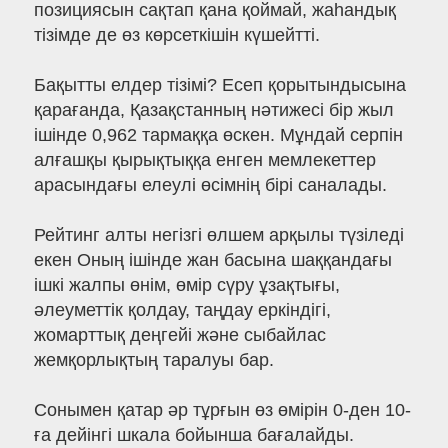
позициясын сақтап қана қоймай, жаһандық
тізімде де өз көрсеткішін күшейтті.
Бақытты елдер тізімі? Есеп қорытындысына
қарағанда, Қазақстанның нәтижесі бір жыл
ішінде 0,962 тармаққа өскен. Мұндай серпін
алғашқы қырықтыққа енген мемлекеттер
арасындағы елеулі өсімнің бірі саналады.
Рейтинг алты негізгі өлшем арқылы түзіледі
екен Оның ішінде жан басына шаққандағы
ішкі жалпы өнім, өмір сүру ұзақтығы,
әлеуметтік қолдау, таңдау еркіндігі,
жомарттық деңгейі және сыбайлас
жемқорлықтың таралуы бар.
Сонымен қатар әр тұрғын өз өмірін 0-ден 10-
ға дейінгі шкала бойынша бағалайды.