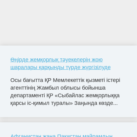
Өңірде жемқорлық тәуекелерін жою
шаралары қарқынды түрде жүргізілуде
Осы бағытта ҚР Мемлекеттік қызметі істері
агенттінің Жамбыл облысы бойынша
департаменті ҚР «Сыбайлас жемқорлыққа
қарсы іс-қимыл туралы» Заңында көзде...
Афганистан жана Пакистан майрамдын