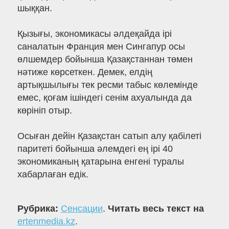
шыққан.
Қызығы, экономикасы әлдеқайда ірі
саналатын Франция мен Сингапур осы
өлшемдер бойынша Қазақстаннан төмен
нәтиже көрсеткен. Демек, елдің
артықшылығы тек ресми табыс көлемінде
емес, қоғам ішіндегі сенім ахуалында да
көрініп отыр.
Осыған дейін Қазақстан сатып алу қабілеті
паритеті бойынша әлемдегі ең ірі 40
экономиканың қатарына енгені туралы
хабарлаған едік.
Рубрика:
Сенсации
.
Читать весь текст на
ertenmedia.kz
.