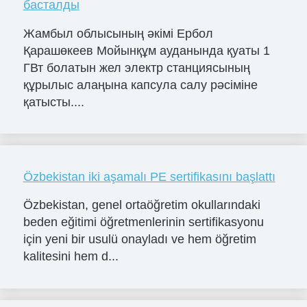
басталды
Жамбыл облысының әкімі Ербол
Қарашөкеев Мойынқұм ауданында қуаты 1
ГВт болатын жел электр станциясының
құрылыс алаңына капсула салу рәсіміне
қатысты....
Özbekistan iki aşamalı PE sertifikasını başlattı
Özbekistan, genel ortaöğretim okullarındaki
beden eğitimi öğretmenlerinin sertifikasyonu
için yeni bir usulü onayladı ve hem öğretim
kalitesini hem d...