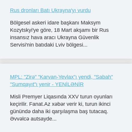
Rus dronları Batı Ukrayna'yı vurdu
Bölgesel askeri idare başkanı Maksym
Kozytskyi'ye göre, 18 Mart akşamı bir Rus
insansız hava aracı Ukrayna Güvenlik
Servisi'nin batıdaki Lviv bölgesi...
MPL: "Zirə" "Karvan-Yevlax"ı yendi, "Sabah"
"Sumqayıt"ı yenir - YENİLƏNİR
Misli Premyer Liqasında XXV turun oyunları
keçirilir. Fanat.Az xəbər verir ki, turun ikinci
günündə daha iki qarşılaşma baş tutacaq.
Əvvəlcə autsayde...