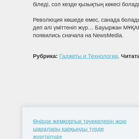
біледі, сол кезде қызықтың көкесі болад
Революция көшеде емес, санада болады
деп әлі үміттеніп жүр… Бауыржан МҰҚАН
появились сначала на NewsMedia.
Рубрика:
Гаджеты и Технологии
.
Читать
Өңірде жемқорлық тәуекелерін жою
шаралары қарқынды түрде
жүргізілуде