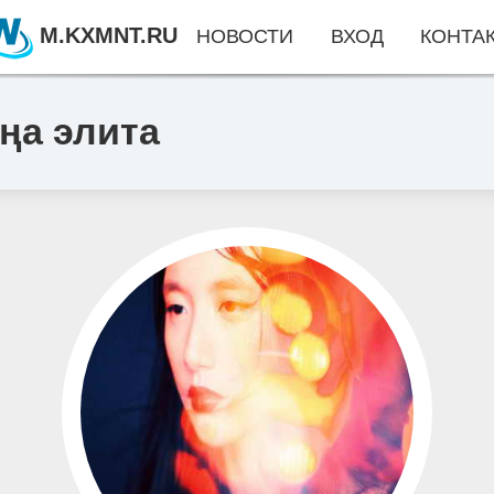
M.KXMNT.RU
НОВОСТИ
ВХОД
КОНТА
аңа элита