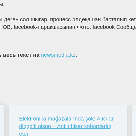
ы.
 деген сол шығар, процесс әлдеқашан басталып кет
ОВ, facebook-парақшасынан Фото: facebook Сообщен
 весь текст на
newsmedia.kz
.
Elektronika mağazalarında şok: Alıcılar
diqqətli olsun – Antiinhisar xəbərdarlıq
etdi