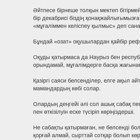
Әйтпесе бірнеше толқын мектеп бітірме
бір декабрисі біздің қонақжайлығымызға 
«мұғаліммен келіспеу қылмыс» деп сан
Бұндай «озат» оқушылардан қайбір ре
Оқуды қатырмаса да Наурыз бен республи
орындамай, мұғалімдерге басқа жағынан
Қазіргі саяси белсенділер, елге ақыл а
мамандардың көбі солар.
Олардың деңгейі әлі сол ашық сабақ пе
пен өткізілуін еске түсіріп көріңіздерші.
Не сабақты қатырмаған, не белсенді б
қорғай алмай, сырттай сотқар болып көр