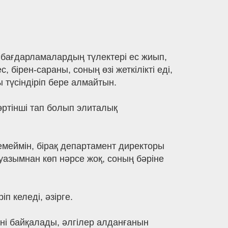
 бағдарламалардың түлектері ес жиып,
бірен-сараны, соның өзі жеткілікті еді,
ы түсіндіріп бере алмайтын.
өртінші тап болып элиталық
меймін, бірақ департамент директоры
уазымнан көп нәрсе жоқ, соның бәріне
п келеді, әзірге.
ені байқалады, әлгілер алданғанын