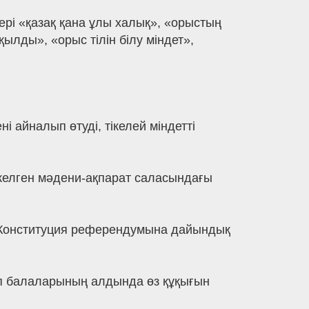
ері «қазақ қана ұлы халық», «орыстың
ылды», «орыс тілін білу міндет»,
 айналып өтуді, тікелей міндетті
з келген мәдени-ақпарат саласындағы
гі Конституция референдумына дайындық
ып балаларының алдында өз құқығын