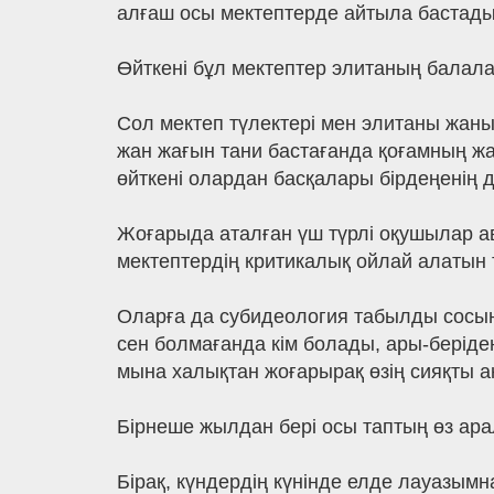
алғаш осы мектептерде айтыла бастады;
Өйткені бұл мектептер элитаның балал
Сол мектеп түлектері мен элитаны жаны
жан жағын тани бастағанда қоғамның жағд
өйткені олардан басқалары бірдеңенің дұ
Жоғарыда аталған үш түрлі оқушылар ав
мектептердің критикалық ойлай алатын т
Оларға да субидеология табылды сосын
сен болмағанда кім болады, ары-беріде
мына халықтан жоғарырақ өзің сияқты а
Бірнеше жылдан бері осы таптың өз арал
Бірақ, күндердің күнінде елде лауазымн