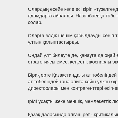
Олардың есейе келе есі кіріп «түзелген
адамдарға айналды. Назарбаевқа табынып
солар.
Оларға елдік шешім қабылдауды сеніп т
ұлтын қалыптастырды.
Ондай ұлт билеуге де, қанауға да оңай 
стратегиясы емес, кеңестік жоспарлы э
Бірақ ерте Қазақстандағы ат төбелінде
ат төбеліндей ғана элита кейін үлкен 
директорлары мен контрагенттері өсіп-ө
Ірілі-ұсақты жеке меншік, мемлекеттік 
Қазақ даласында алғаш рет «критикалық 