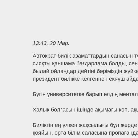
13:43, 20 Мар.
Автократ билік азаматтардың санасын түзе
сияқты қаншама бағдарлама болды, сенд
былай ойлаңдар дейтіні бәріміздің жүйке
президент билікке келгеннен екі-үш айда
Бүгін университетке барып елдің ментал
Халық болғасын ішінде ақымағы көп, а
Биліктің ең үлкен жақсылығы бұл жерд
қояйын, орта білім саласына пропаганда