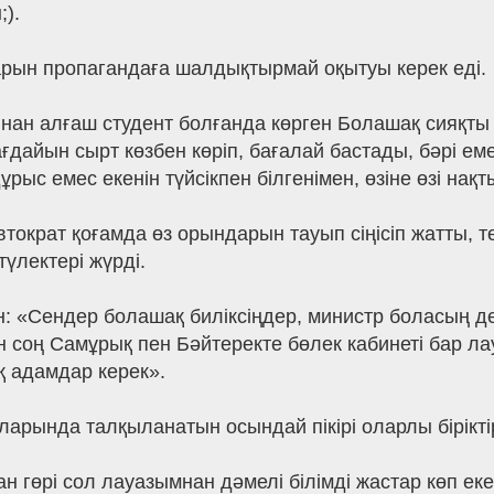
).
арын пропагандаға шалдықтырмай оқытуы керек еді.
нан алғаш студент болғанда көрген Болашақ сияқты
айын сырт көзбен көріп, бағалай бастады, бәрі емес, 
рыс емес екенін түйсікпен білгенімен, өзіне өзі нақт
тократ қоғамда өз орындарын тауып сіңісіп жатты, т
үлектері жүрді.
: «Сендер болашақ биліксіңдер, министр боласың де
н соң Самұрық пен Бәйтеректе бөлек кабинеті бар ла
қ адамдар керек».
арында талқыланатын осындай пікірі оларлы біріктірі
ан гөрі сол лауазымнан дәмелі білімді жастар көп ек