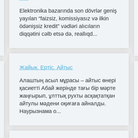
Elektronika bazarında son dövrlər geniş
yayılan “faizsiz, komissiyasız və ilkin
ödənişsiz kredit” vədləri alıcıların
diqqətini cəlb etsə də, reallıqd...
Жайық. Ертіс. Айтыс
Алаштың асыл мұрасы – айтыс өнері
қасиетті Абай жерінде тағы бір мәрте
жаңғырып, ұлттық рухты асқақтатқан
айтулы мәдени оқиғаға айналды.
Наурызнама о...