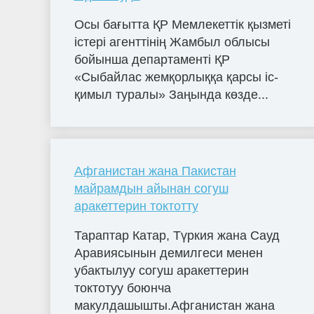
Осы бағытта ҚР Мемлекеттік қызметі
істері агенттінің Жамбыл облысы
бойынша департаменті ҚР
«Сыбайлас жемқорлыққа қарсы іс-
қимыл туралы» Заңында көзде...
Афганистан жана Пакистан
майрамдын айынан согуш
аракеттерин токтотту
Тараптар Катар, Түркия жана Сауд
Аравиясынын демилгеси менен
убактылуу согуш аракеттерин
токтотуу боюнча
макулдашышты.Афганистан жана