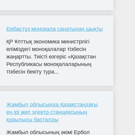
Екібастұз моноқала санатынан шықты
ҚР Ұлттық экономика министрлігі
еліміздегі моноқалалар тізбесін
жаңартты. Тиісті өзгеріс «Қазақстан
Республикасы моноқалаларының
тізбесін бекіту тура...
Жамбыл облысында Қазақстандағы
ең ірі жел электр станциясының
құрылысы басталды
Жамбыл облысының әкімі Ербол