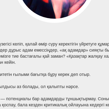
гісі келіп, қалай өмір сүру керектігін үйретуге құма
ер дұрыс адам емессіңдер, «ақ адамдар» сияқты был
мізге тие бастағалы қай заман? «Қазақтар жалқау хал
н кейін.
итетін ғылыми бағытқа бұру керек деп отыр.
қылдысы аз болады, ол қалыпты нәрсе.
е — потенциалы бар адамдарды тұншықтырмау. Соның
 қоспау, бала кезден критикалық ойлауына кедергі ке