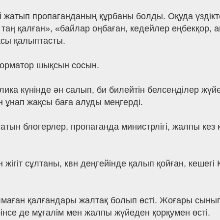
й жатып пропаганданың құрбаны болды. Оқуда үздікт
таң қалған», «байлар оңбаған, кедейлер еңбекқор, ақ
асы қалыптасты.
форматор шықсын сосын.
ка күнінде ән салып, би билейтін белсенділер жүйені
 ұнап жақсы баға алуды меңгерді.
йтатын блогерлер, пропаганда министрлігі, жалпы ке
н жігіт сұлтаны, квн деңгейінде қалып қойған, кеше
олмаған қалғандары жалтақ болып өсті. Жоғары сын
інсе де мұғалім мен жалпы жүйеден қорқумен өсті.