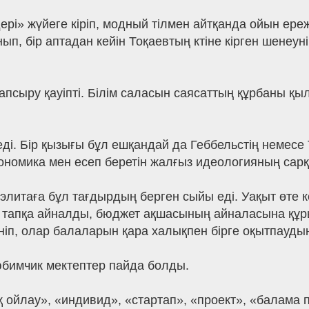
дері» жүйеге кіріп, модный тілмен айтқанда ойын ер
, бір аптадан кейін Тоқаевтың ктіне кірген шенеуні
апсыру қауіпті. Білім саласын саясаттың құрбаны қы
еді. Бір қызығы бұл ешқандай да Геббельстің немес
кономика мен есеп беретін жалғыз идеологияның сар
й элитаға бұл тағдырдың берген сыйы еді. Уақыт өте
бір тапқа айналды, бюджет ақшасының айналасына қ
ніп, олар балаларын қара халықпен бірге оқытпауды
любимчик мектептер пайда болды.
ойлау», «индивид», «стартап», «проект», «балама п