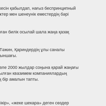
ежесін қабылдап, нағыз беспринципный
ктер мен шенеунік еместердің бәрі
лған билік осылай шала жаңа қазақ
е Тәжин, Қариндердің ұлы саналы
қыншағы.
 келе 2000 жылдар соңына қарай жаңағы
ұрылған квазимем компаниялардың
ң бір амалын тапты.
ікір», «жеке шекара» деген сөздер