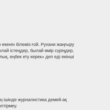
р екенін білеміз ғой. Рухани жаңғыру
ай істеңдер, былай өмір сүріңдер,
ық, еңбек ету керек» деп еді екінші
 ішінде журналистика демей-ақ
лтірмеу.