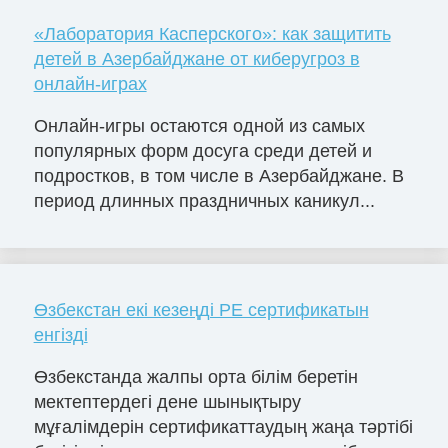
«Лаборатория Касперского»: как защитить
детей в Азербайджане от киберугроз в
онлайн-играх
Онлайн-игры остаются одной из самых
популярных форм досуга среди детей и
подростков, в том числе в Азербайджане. В
период длинных праздничных каникул...
Өзбекстан екі кезеңді PE сертификатын
енгізді
Өзбекстанда жалпы орта білім беретін
мектептердегі дене шынықтыру
мұғалімдерін сертификаттаудың жаңа тәртібі