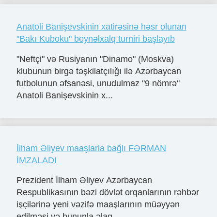
Anatoli Banişevskinin xatirəsinə həsr olunan
"Bakı Kuboku" beynəlxalq turniri başlayıb
"Neftçi" və Rusiyanın "Dinamo" (Moskva)
klubunun birgə təşkilatçılığı ilə Azərbaycan
futbolunun əfsanəsi, unudulmaz "9 nömrə"
Anatoli Banişevskinin x...
İlham Əliyev maaşlarla bağlı FƏRMAN
İMZALADI
Prezident İlham Əliyev Azərbaycan
Respublikasının bəzi dövlət orqanlarının rəhbər
işçilərinə yeni vəzifə maaşlarının müəyyən
edilməsi və bununla əlaq...