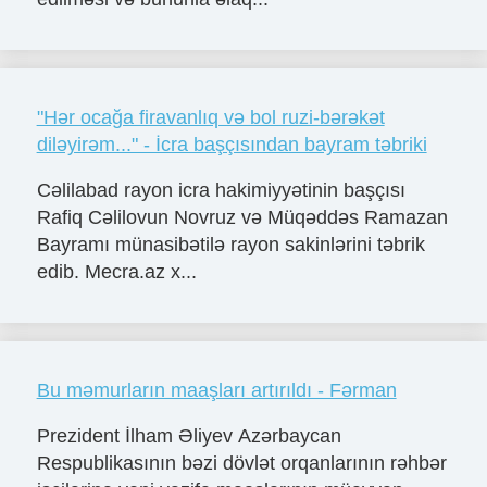
"Hər ocağa firavanlıq və bol ruzi-bərəkət
diləyirəm..." - İcra başçısından bayram təbriki
Cəlilabad rayon icra hakimiyyətinin başçısı
Rafiq Cəlilovun Novruz və Müqəddəs Ramazan
Bayramı münasibətilə rayon sakinlərini təbrik
edib. Mecra.az x...
Bu məmurların maaşları artırıldı - Fərman
Prezident İlham Əliyev Azərbaycan
Respublikasının bəzi dövlət orqanlarının rəhbər