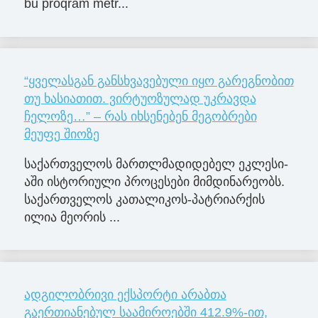
bu proqram metr...
“ყველასგან განსხვავებული იყო გარეგნობით
თუ ხასიათით. ვირტუოზულად უკრავდა
ჩელოზე…” – რას იხსენებენ მეგობრები
მეუფე შიოზე
სა­ქარ­თვე­ლოს მარ­თლმა­დი­დე­ბელ ეკ­ლე­სი­
ა­ში ის­ტო­რი­უ­ლი პრო­ცე­სე­ბი მიმ­დი­ნა­რე­ობს.
სა­ქარ­თვე­ლოს კა­თა­ლი­კოს-პატ­რი­არ­ქის
ილია მე­ო­რის ...
ადგილობრივი ექსპორტი არაბთა
გაერთიანებულ საამიროებში 412.9%-ით,