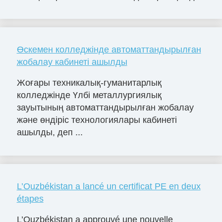
Өскемен колледжінде автоматтандырылған
жобалау кабинеті ашылды
Жоғары техникалық-гуманитарлық
колледжінде Үлбі металлургиялық
зауытының автоматтандырылған жобалау
және өндіріс технологиялары кабинеті
ашылды, деп ...
L’Ouzbékistan a lancé un certificat PE en deux
étapes
L’Ouzbékistan a approuvé une nouvelle