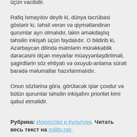
üçün vacibdir.
Rafiq İsmayılov deyib ki, dünya təcrübəsi
göstərir ki, təhsil verən və qiymətləndirən
qurumlar ayrı olmalıdır, lakin əməkdaşlıq
təhsilin inkişafı üçün faydalıdır. O bildirib ki,
Azərbaycan dilində mətnlərin mürəkkəblik
dərəcəsini ölçən meyarlar müəyyənləşdirilməli,
şagirdlərin söz ehtiyatı və oxuyub-anlama sürəti
barədə məlumatlar hazırlanmalıdır.
Onun sözlərinə görə, görüləcək işlər çoxdur və
bütün qurumlar təhsilin inkişafını prioritet kimi
qəbul etməlidir.
Рубрика:
Искусство и Культура
.
Читать
весь текст на
millitv.net
.