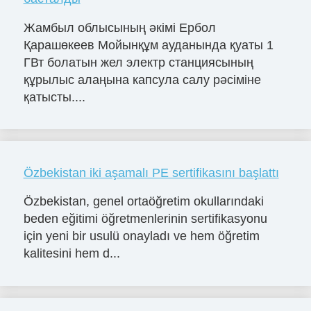
Жамбыл облысының әкімі Ербол
Қарашөкеев Мойынқұм ауданында қуаты 1
ГВт болатын жел электр станциясының
құрылыс алаңына капсула салу рәсіміне
қатысты....
Özbekistan iki aşamalı PE sertifikasını başlattı
Özbekistan, genel ortaöğretim okullarındaki
beden eğitimi öğretmenlerinin sertifikasyonu
için yeni bir usulü onayladı ve hem öğretim
kalitesini hem d...