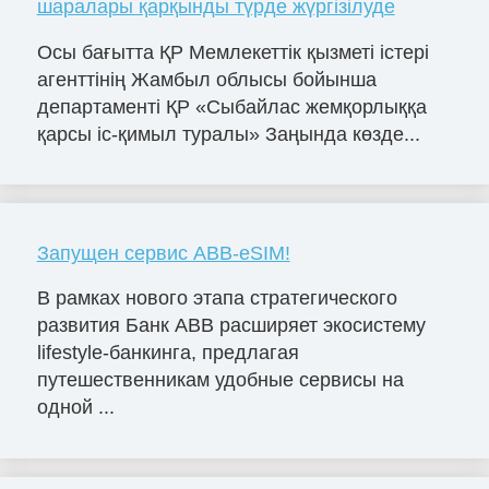
шаралары қарқынды түрде жүргізілуде
Осы бағытта ҚР Мемлекеттік қызметі істері
агенттінің Жамбыл облысы бойынша
департаменті ҚР «Сыбайлас жемқорлыққа
қарсы іс-қимыл туралы» Заңында көзде...
Запущен сервис ABB-eSIM!
В рамках нового этапа стратегического
развития Банк ABB расширяет экосистему
lifestyle-банкинга, предлагая
путешественникам удобные сервисы на
одной ...