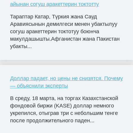
айынан согуш аракеттерин токтотту
Тараптар Катар, Түркия жана Сауд
Аравиясынын демилгеси менен убактылуу
согуш аракеттерин токтотуу боюнча
макулдашышты.Афганистан жана Пакистан
убакты...
Доллар падает, но цены не снизятся. Почему
— объяснили эксперты
В среду, 18 марта, на торгах Казахстанской
фондовой биржи (KASE) доллар немного
укрепился, отыграв три с небольшим тенге
после продолжительного паден...