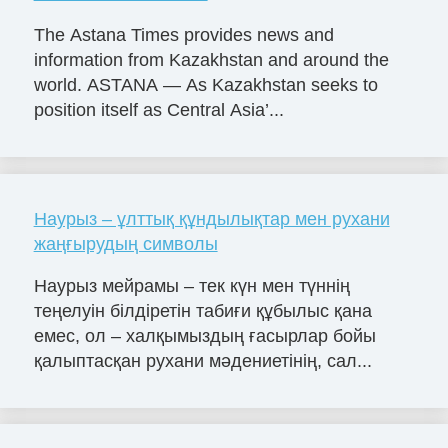
The Astana Times provides news and
information from Kazakhstan and around the
world. ASTANA — As Kazakhstan seeks to
position itself as Central Asia’...
Наурыз – ұлттық құндылықтар мен рухани
жаңғырудың символы
Наурыз мейрамы – тек күн мен түннің
теңелуін білдіретін табиғи құбылыс қана
емес, ол – халқымыздың ғасырлар бойы
қалыптасқан рухани мәдениетінің, сал...