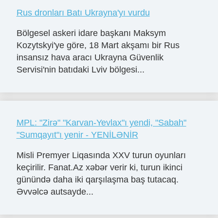
Rus dronları Batı Ukrayna'yı vurdu
Bölgesel askeri idare başkanı Maksym
Kozytskyi'ye göre, 18 Mart akşamı bir Rus
insansız hava aracı Ukrayna Güvenlik
Servisi'nin batıdaki Lviv bölgesi...
MPL: "Zirə" "Karvan-Yevlax"ı yendi, "Sabah"
"Sumqayıt"ı yenir - YENİLƏNİR
Misli Premyer Liqasında XXV turun oyunları
keçirilir. Fanat.Az xəbər verir ki, turun ikinci
günündə daha iki qarşılaşma baş tutacaq.
Əvvəlcə autsayde...