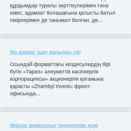
құрдымдар туралы зерттеулерімен ғана
емес, адамзат болашағына қатысты батыл
пікірлерімен де танымал болған, де...
Әр азамат үшін маңызды сәт
Осындай форматтағы кездесулердің бірі
бүгін «Тараз» әлеуметтік кәсіпкерлік
корпорациясы» акционерлік қоғамына
қарасты «Zhambyl Invest» фронт-
офисында...
Өңірде жемқорлық тәуекелерін жою