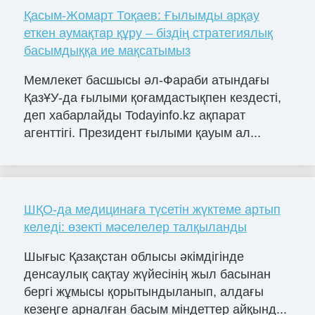
Қасым-Жомарт Тоқаев: Ғылымды арқау
еткен аумақтар құру – біздің стратегиялық
басымдыққа ие мақсатымыз
Мемлекет басшысы әл-Фараби атындағы
ҚазҰУ-да ғылыми қоғамдастықпен кездесті,
деп хабарлайды Todayinfo.kz ақпарат
агенттігі. Президент ғылыми қауым ал...
ШҚО-да медицинаға түсетін жүктеме артып
келеді: өзекті мәселелер талқыланды
Шығыс Қазақстан облысы әкімдігінде
денсаулық сақтау жүйесінің жыл басынан
бергі жұмысы қорытындыланып, алдағы
кезеңге арналған басым міндеттер айқынд...