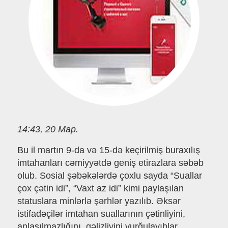
14:43, 20 Мар.
Bu il martın 9-da və 15-də keçirilmiş buraxılış
imtahanları cəmiyyətdə geniş etirazlara səbəb
olub. Sosial şəbəkələrdə çoxlu sayda “Suallar
çox çətin idi”, “Vaxt az idi” kimi paylaşılan
statuslara minlərlə şərhlər yazılıb. Əksər
istifadəçilər imtahan suallarının çətinliyini,
anlaşılmazlığını, qəlizliyini vurğulayıblar.