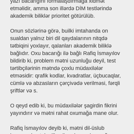
yazı bacarığını formalaşdırmağa xidmət
etməlidir, amma son illərdə DİM testlərində
akademik biliklər prioritet götürülüb.
Onun sözlərinə görə, builki imtahanda on
sualdan yalnız biri dil qaydalarının nitqdə
tətbiqini yoxlayır, qalanları akademik biliklə
bağlıdır. Oxu bacarığı ilə bağlı Rafiq İsmayılov
bildirib ki, problem mətni uzunluğu deyil, test
tərtibçilərinin mətndə çoxlu müdaxilələr
etməsidir: qrafik kodlar, kvadratlar, üçbucaqlar,
cümlə və abzasların çərçivədə verilməsi, fərqli
şriftlər və s.
O qeyd edib ki, bu müdaxilələr şagirdin fikrini
yayındırır və mətni rahat oxumağa mane olur.
Rafiq İsmayılov deyib ki, mətni dil-üslub