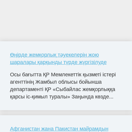
Өңірде жемқорлық тәуекелерін жою
шаралары қарқынды түрде жүргізілуде
Осы бағытта ҚР Мемлекеттік қызметі істері
агенттінің Жамбыл облысы бойынша
департаменті ҚР «Сыбайлас жемқорлыққа
қарсы іс-қимыл туралы» Заңында көзде...
Афганистан жана Пакистан майрамдын