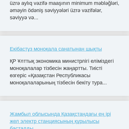
üzrə aylıq vəzifə maaşının minimum məbləğləri,
əməyin ödəniş səviyyələri üzrə vəzifələr,
səviyyə və...
Екібастұз моноқала санатынан шықты
ҚР Ұлттық экономика министрлігі еліміздегі
моноқалалар тізбесін жаңартты. Тиісті
өзгеріс «Қазақстан Республикасы
моноқалаларының тізбесін бекіту тура...
Жамбыл облысында Қазақстандағы ең ірі
жел электр станциясының құрылысы
басталды