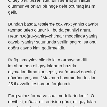
O deyib ki, bəzən sualların şərti aydın ifadə
olunmur və onları bir neçə dəfə oxumaq lazım
gəlir.
Bundan başqa, testlərdə çox vaxt yanlış cavabı
tapmaq tələb olunur ki, bu da çətinliyi artırır.
Hətta “Doğru–yanlış–ehtimal” modelində yanlış
cavab “yanlış” sütununda verilir, şagird isə onu
doğru cavab kimi götürməlidir.
Rafiq İsmayılov bildirib ki, Azərbaycan dili
imtahanında dil qaydalarının hazırkı
qiymətləndirmə konsepsiyası “mənəvi qocalıq”
dövrünü yaşayır: “Məzmun baxımından testlər
25 il əvvəlki testlərdən fərqlənmir.
Fərq yalnız forma və sual modellərindədir”. O
deyib ki, müasir dil tədrisinə görə, dil qaydaları