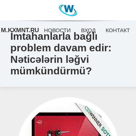
M.KXMNT.RU
НОВОСТИ
ВХОД
КОНТАКТ
İmtahanlarla bağlı
problem davam edir:
Nəticələrin ləğvi
mümkündürmü?