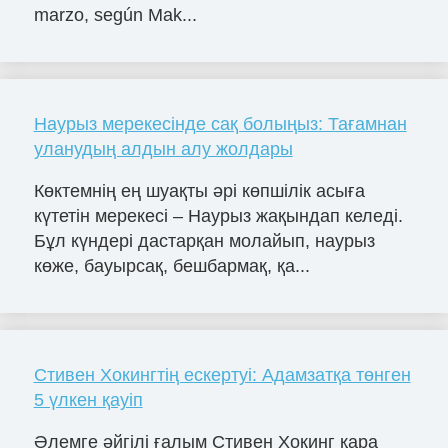
marzo, según Mak...
Наурыз мерекесінде сақ болыңыз: Тағамнан
уланудың алдын алу жолдары
Көктемнің ең шуақты әрі көпшілік асыға
күтетін мерекесі – Наурыз жақындап келеді.
Бұл күндері дастарқан молайып, наурыз
көже, бауырсақ, бешбармақ, қа...
Стивен Хокингтің ескертуі: Адамзатқа төнген
5 үлкен қауіп
Әлемге әйгілі ғалым Стивен Хокинг қара