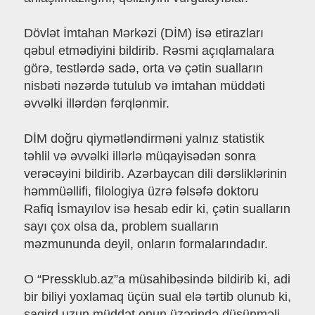
Dövlət İmtahan Mərkəzi (DİM) isə etirazları
qəbul etmədiyini bildirib. Rəsmi açıqlamalara
görə, testlərdə sadə, orta və çətin sualların
nisbəti nəzərdə tutulub və imtahan müddəti
əvvəlki illərdən fərqlənmir.
DİM doğru qiymətləndirməni yalnız statistik
təhlil və əvvəlki illərlə müqayisədən sonra
verəcəyini bildirib. Azərbaycan dili dərsliklərinin
həmmüəllifi, filologiya üzrə fəlsəfə doktoru
Rafiq İsmayılov isə hesab edir ki, çətin sualların
sayı çox olsa da, problem sualların
məzmununda deyil, onların formalarındadır.
O “Pressklub.az”a müsahibəsində bildirib ki, adi
bir biliyi yoxlamaq üçün sual elə tərtib olunub ki,
şagird uzun müddət onun üzərində düşünməli