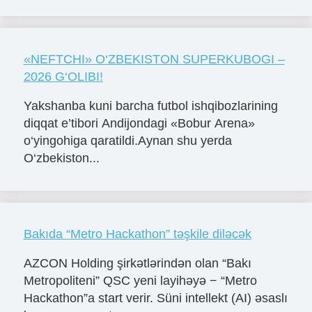
«NЕFTCHI» O‘ZBЕKISTON SUPЕRKUBOGI –
2026 G‘OLIBI!
Yakshanba kuni barcha futbol ishqibozlarining
diqqat e’tibori Andijondagi «Bobur Arena»
o‘yingohiga qaratildi.Aynan shu yerda
O‘zbekiston...
Bakıda “Metro Hackathon” təşkile diləcək
AZCON Holding şirkətlərindən olan “Bakı
Metropoliteni” QSC yeni layihəyə − “Metro
Hackathon”a start verir. Süni intellekt (AI) əsaslı