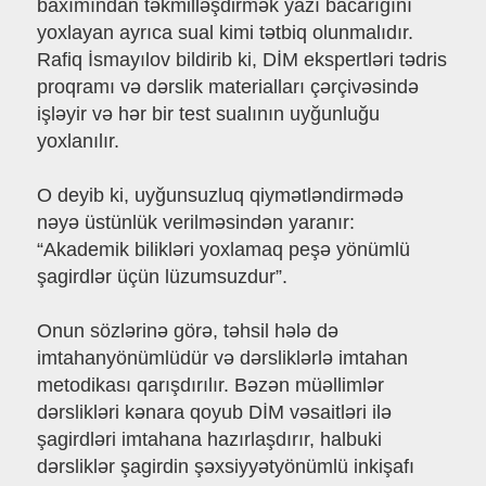
baxımından təkmilləşdirmək yazı bacarığını
yoxlayan ayrıca sual kimi tətbiq olunmalıdır.
Rafiq İsmayılov bildirib ki, DİM ekspertləri tədris
proqramı və dərslik materialları çərçivəsində
işləyir və hər bir test sualının uyğunluğu
yoxlanılır.
O deyib ki, uyğunsuzluq qiymətləndirmədə
nəyə üstünlük verilməsindən yaranır:
“Akademik bilikləri yoxlamaq peşə yönümlü
şagirdlər üçün lüzumsuzdur”.
Onun sözlərinə görə, təhsil hələ də
imtahanyönümlüdür və dərsliklərlə imtahan
metodikası qarışdırılır. Bəzən müəllimlər
dərslikləri kənara qoyub DİM vəsaitləri ilə
şagirdləri imtahana hazırlaşdırır, halbuki
dərsliklər şagirdin şəxsiyyətyönümlü inkişafı