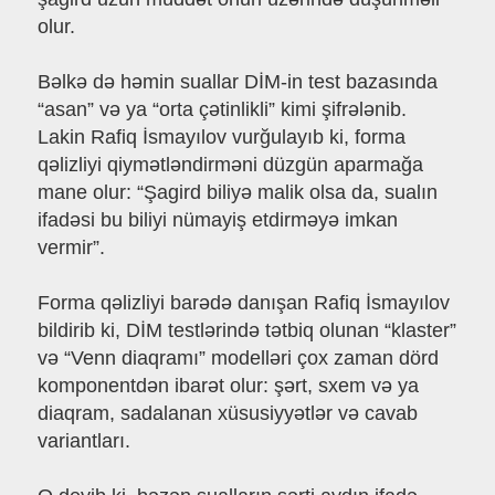
olur.
Bəlkə də həmin suallar DİM-in test bazasında
“asan” və ya “orta çətinlikli” kimi şifrələnib.
Lakin Rafiq İsmayılov vurğulayıb ki, forma
qəlizliyi qiymətləndirməni düzgün aparmağa
mane olur: “Şagird biliyə malik olsa da, sualın
ifadəsi bu biliyi nümayiş etdirməyə imkan
vermir”.
Forma qəlizliyi barədə danışan Rafiq İsmayılov
bildirib ki, DİM testlərində tətbiq olunan “klaster”
və “Venn diaqramı” modelləri çox zaman dörd
komponentdən ibarət olur: şərt, sxem və ya
diaqram, sadalanan xüsusiyyətlər və cavab
variantları.