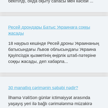
бекітілді, онда оқыту сапасы мен кәсіби ...
Ресей дрондары Батыс Украинаға соққы
жасады
18 наурыз кешінде Ресей дроны Украинаның
батысындағы Львов облысындағы Украина
Қауіпсіздік қызметінің өңірлік штаб-пәтеріне
соққы жасады, деп хабарла...
30 manatlıq cərimənin səbəbi nədir?
İlhamə VəliSon günlər ictimaiyyət arasında
yaşayış yeri ilə bağlı cərimələnmə müzakirə